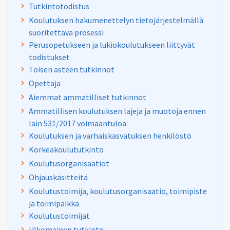
Tutkintotodistus
Koulutuksen hakumenettelyn tietojärjestelmällä
suoritettava prosessi
Perusopetukseen ja lukiokoulutukseen liittyvät
todistukset
Toisen asteen tutkinnot
Opettaja
Aiemmat ammatilliset tutkinnot
Ammatillisen koulutuksen lajeja ja muotoja ennen
lain 531/2017 voimaantuloa
Koulutuksen ja varhaiskasvatuksen henkilöstö
Korkeakoulututkinto
Koulutusorganisaatiot
Ohjauskäsitteitä
Koulutustoimija, koulutusorganisaatio, toimipiste
ja toimipaikka
Koulutustoimijat
Ulkomainen tutkinto