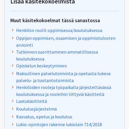
Lisää käsitekokoelmista
Muut käsitekokoelmat tässä sanastossa
Henkilön roolit oppimisessa/koulutuksessa
Oppijan oppimisen, osaamisen ja oppimistulosten
arviointi
Tutkinnon suorittaminen ammatillisessa
koulutuksessa
Opiskelun keskeytyminen
Maksullinen palvelutoiminta ja opetusta tukeva
palvelu- ja tuotantotoiminta
Henkilöiden rooleja työpaikalla järjestettävässä
koulutuksessa ja rooleihin liittyviä käsitteitä
Laatukäsitteitä
Koulutusjärjestelmä
Kasvatus, opetus ja koulutus
Lukio-opintojen rakenne lukiolain 714/2018