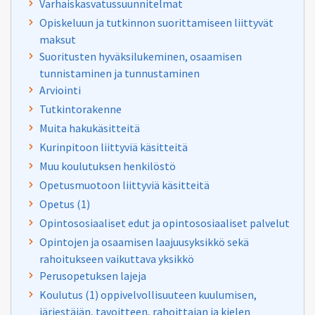
Varhaiskasvatussuunnitelmat
Opiskeluun ja tutkinnon suorittamiseen liittyvät
maksut
Suoritusten hyväksilukeminen, osaamisen
tunnistaminen ja tunnustaminen
Arviointi
Tutkintorakenne
Muita hakukäsitteitä
Kurinpitoon liittyviä käsitteitä
Muu koulutuksen henkilöstö
Opetusmuotoon liittyviä käsitteitä
Opetus (1)
Opintososiaaliset edut ja opintososiaaliset palvelut
Opintojen ja osaamisen laajuusyksikkö sekä
rahoitukseen vaikuttava yksikkö
Perusopetuksen lajeja
Koulutus (1) oppivelvollisuuteen kuulumisen,
järjestäjän, tavoitteen, rahoittajan ja kielen