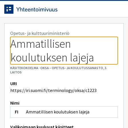
Siirrytty
Siirry suoraan sisältöön.
sivulle
Opetus- ja kulttuuriministeriö
Ammatillisen 
koulutuksen lajeja
KÄSITEKOKOELMA
·
OKSA – OPETUS- JA KOULUTUSSANASTO, 3.
LAITOS
URI
https://iri.suomi.fi/terminology/oksa/c1223
Nimi
Ammatillisen koulutuksen lajeja
Valikoimaan kuuluvat käsitteet