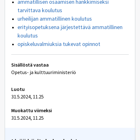
ammatillisen osaamisen hankkimiseksi
tarvittava koulutus
urheilijan ammatillinen koulutus
erityisopetuksena järjestettävä ammatillinen
koulutus
opiskeluvalmiuksia tukevat opinnot
Tekniset
Sisällöstä vastaa
lisätiedot
Opetus- ja kulttuuriministeriö
Luotu
31.5.2024, 11.25
Muokattu viimeksi
31.5.2024, 11.25