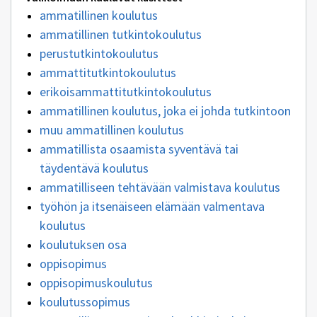
ammatillinen koulutus
ammatillinen tutkintokoulutus
perustutkintokoulutus
ammattitutkintokoulutus
erikoisammattitutkintokoulutus
ammatillinen koulutus, joka ei johda tutkintoon
muu ammatillinen koulutus
ammatillista osaamista syventävä tai
täydentävä koulutus
ammatilliseen tehtävään valmistava koulutus
työhön ja itsenäiseen elämään valmentava
koulutus
koulutuksen osa
oppisopimus
oppisopimuskoulutus
koulutussopimus