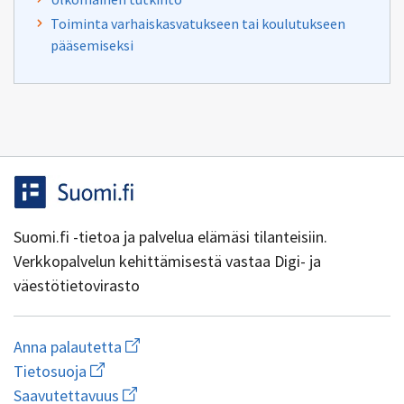
Toiminta varhaiskasvatukseen tai koulutukseen
pääsemiseksi
Suomi.fi -tietoa ja palvelua elämäsi tilanteisiin.
Verkkopalvelun kehittämisestä vastaa Digi- ja
väestötietovirasto
Aloita
Anna palautetta
uuden
Avaa
Tietosuoja
sähköpostin
linkki
Avaa
kirjoitus
Saavutettavuus
uuteen