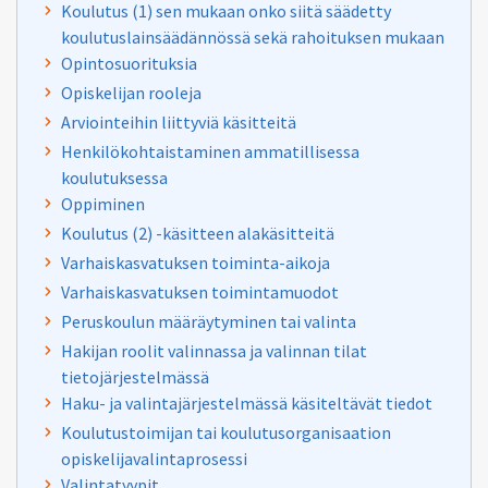
Koulutus (1) sen mukaan onko siitä säädetty
koulutuslainsäädännössä sekä rahoituksen mukaan
Opintosuorituksia
Opiskelijan rooleja
Arviointeihin liittyviä käsitteitä
Henkilökohtaistaminen ammatillisessa
koulutuksessa
Oppiminen
Koulutus (2) -käsitteen alakäsitteitä
Varhaiskasvatuksen toiminta-aikoja
Varhaiskasvatuksen toimintamuodot
Peruskoulun määräytyminen tai valinta
Hakijan roolit valinnassa ja valinnan tilat
tietojärjestelmässä
Haku- ja valintajärjestelmässä käsiteltävät tiedot
Koulutustoimijan tai koulutusorganisaation
opiskelijavalintaprosessi
Valintatyypit