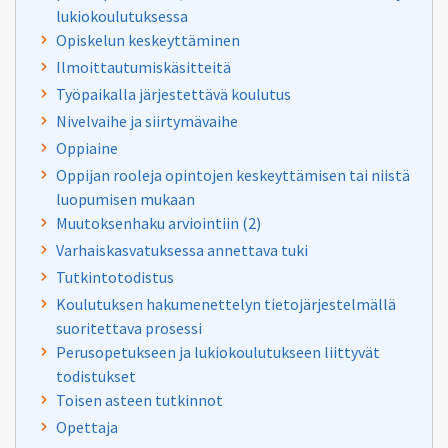
lukiokoulutuksessa
Opiskelun keskeyttäminen
Ilmoittautumiskäsitteitä
Työpaikalla järjestettävä koulutus
Nivelvaihe ja siirtymävaihe
Oppiaine
Oppijan rooleja opintojen keskeyttämisen tai niistä
luopumisen mukaan
Muutoksenhaku arviointiin (2)
Varhaiskasvatuksessa annettava tuki
Tutkintotodistus
Koulutuksen hakumenettelyn tietojärjestelmällä
suoritettava prosessi
Perusopetukseen ja lukiokoulutukseen liittyvät
todistukset
Toisen asteen tutkinnot
Opettaja