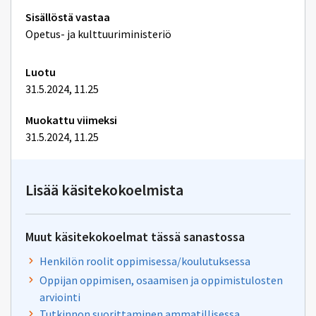
Tekniset
Sisällöstä vastaa
lisätiedot
Opetus- ja kulttuuriministeriö
Luotu
31.5.2024, 11.25
Muokattu viimeksi
31.5.2024, 11.25
Lisää käsitekokoelmista
Muut käsitekokoelmat tässä sanastossa
Henkilön roolit oppimisessa/koulutuksessa
Oppijan oppimisen, osaamisen ja oppimistulosten
arviointi
Tutkinnon suorittaminen ammatillisessa