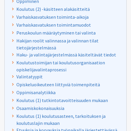
Oppiminen
Koulutus (2) -käsitteen alakäsitteitä
Varhaiskasvatuksen toiminta-aikoja
Varhaiskasvatuksen toimintamuodot
Peruskoulun määräytyminen tai valinta
Hakijan roolit valinnassa ja valinnan tilat
tietojärjestelmässä
Haku- ja valintajärjestelmässä käsiteltävät tiedot
Koulutustoimijan tai koulutusorganisaation
opiskelijavalintaprosessi
Valintatyypit
Opiskeluoikeuteen liittyviä toimenpiteitä
Oppimisanalytiikka
Koulutus (1) tutkintotavoitteisuuden mukaan
Osaamiskokonaisuuksia
Koulutus (1) koulutusasteen, tarkoituksen ja
koulutuslajin mukaan
Etuuksia ja korvauksia työpaikalla järjestettävässä