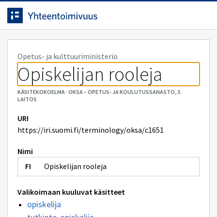
Siirrytty
Siirry suoraan sisältöön.
sivulle
Opetus- ja kulttuuriministeriö
Opiskelijan rooleja
KÄSITEKOKOELMA
·
OKSA – OPETUS- JA KOULUTUSSANASTO, 3.
LAITOS
URI
https://iri.suomi.fi/terminology/oksa/c1651
Nimi
Opiskelijan rooleja
Valikoimaan kuuluvat käsitteet
opiskelija