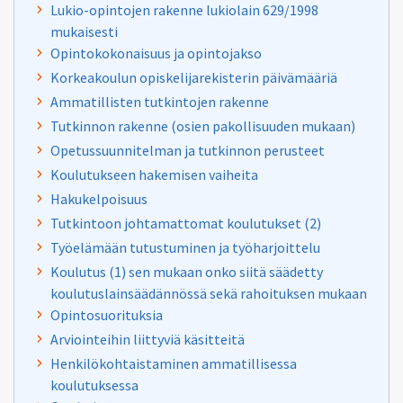
Lukio-opintojen rakenne lukiolain 629/1998
mukaisesti
Opintokokonaisuus ja opintojakso
Korkeakoulun opiskelijarekisterin päivämääriä
Ammatillisten tutkintojen rakenne
Tutkinnon rakenne (osien pakollisuuden mukaan)
Opetussuunnitelman ja tutkinnon perusteet
Koulutukseen hakemisen vaiheita
Hakukelpoisuus
Tutkintoon johtamattomat koulutukset (2)
Työelämään tutustuminen ja työharjoittelu
Koulutus (1) sen mukaan onko siitä säädetty
koulutuslainsäädännössä sekä rahoituksen mukaan
Opintosuorituksia
Arviointeihin liittyviä käsitteitä
Henkilökohtaistaminen ammatillisessa
koulutuksessa