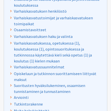
koulutuksessa
Varhaiskasvatuksen henkilöstö
Varhaiskasvatustoimijat ja varhaiskasvatuksen
toimipaikat
Osaamistavoitteet
Varhaiskasvatuksen haku ja valinta
Varhaiskasvatuksessa, opetuksessa (1),
koulutuksessa (1), opintosuorituksessa ja
tutkinnossa käytettävä kieli sekä opetus (1) ja
koulutus (1) kielen mukaan
Varhaiskasvatussuunnitelmat
Opiskeluun ja tutkinnon suorittamiseen liittyvät
maksut
Suoritusten hyväksilukeminen, osaamisen
tunnistaminen ja tunnustaminen
Arviointi
Tutkintorakenne
Muita hakukäsitteitä