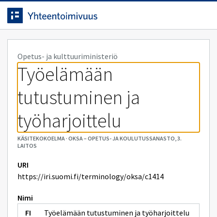
Siirrytty
Siirry suoraan sisältöön.
sivulle
Opetus- ja kulttuuriministeriö
Työelämään 
tutustuminen ja 
työharjoittelu
KÄSITEKOKOELMA
·
OKSA – OPETUS- JA KOULUTUSSANASTO, 3.
LAITOS
URI
https://iri.suomi.fi/terminology/oksa/c1414
Nimi
Työelämään tutustuminen ja työharjoittelu