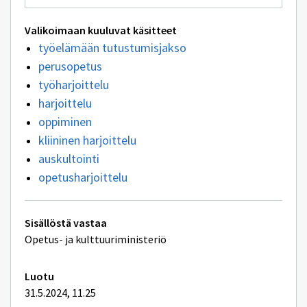
Valikoimaan kuuluvat käsitteet
työelämään tutustumisjakso
perusopetus
työharjoittelu
harjoittelu
oppiminen
kliininen harjoittelu
auskultointi
opetusharjoittelu
Tekniset
Sisällöstä vastaa
lisätiedot
Opetus- ja kulttuuriministeriö
Luotu
31.5.2024, 11.25