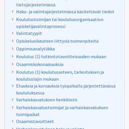
tietojärjestelmässä
Haku- ja valintajärjestelmässä käsiteltävät tiedot
Koulutustoimijan tai koulutusorganisaation
opiskelijavalintaprosessi
Valintatyypit
Opiskeluoikeuteen liittyviä toimenpiteitä
Oppimisanalytiikka
Koulutus (1) tutkintotavoitteisuuden mukaan
Osaamiskokonaisuuksia
Koulutus (1) koulutusasteen, tarkoituksen ja
koulutuslajin mukaan
Etuuksia ja korvauksia työpaikalla järjestettävässä
koulutuksessa
Varhaiskasvatuksen henkilöstö
Varhaiskasvatustoimijat ja varhaiskasvatuksen
toimipaikat
Osaamistavoitteet