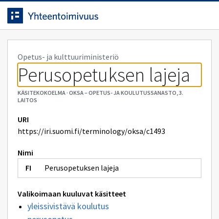
Siirrytty
Siirry suoraan sisältöön.
sivulle
Opetus- ja kulttuuriministeriö
Perusopetuksen lajeja
KÄSITEKOKOELMA
·
OKSA – OPETUS- JA KOULUTUSSANASTO, 3.
LAITOS
URI
https://iri.suomi.fi/terminology/oksa/c1493
Nimi
Perusopetuksen lajeja
Valikoimaan kuuluvat käsitteet
yleissivistävä koulutus