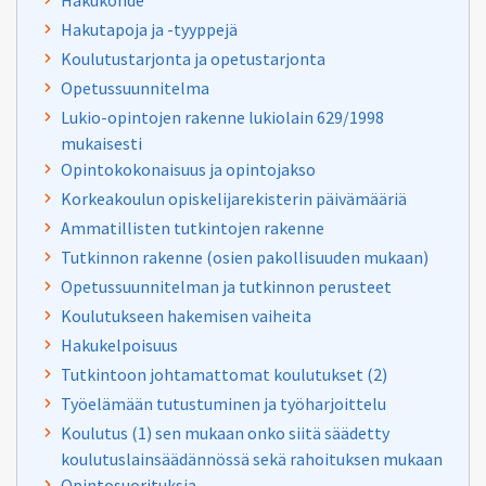
Hakukohde
Hakutapoja ja -tyyppejä
Koulutustarjonta ja opetustarjonta
Opetussuunnitelma
Lukio-opintojen rakenne lukiolain 629/1998
mukaisesti
Opintokokonaisuus ja opintojakso
Korkeakoulun opiskelijarekisterin päivämääriä
Ammatillisten tutkintojen rakenne
Tutkinnon rakenne (osien pakollisuuden mukaan)
Opetussuunnitelman ja tutkinnon perusteet
Koulutukseen hakemisen vaiheita
Hakukelpoisuus
Tutkintoon johtamattomat koulutukset (2)
Työelämään tutustuminen ja työharjoittelu
Koulutus (1) sen mukaan onko siitä säädetty
koulutuslainsäädännössä sekä rahoituksen mukaan
Opintosuorituksia