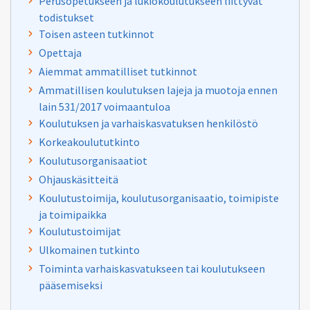
Perusopetukseen ja lukiokoulutukseen liittyvät
todistukset
Toisen asteen tutkinnot
Opettaja
Aiemmat ammatilliset tutkinnot
Ammatillisen koulutuksen lajeja ja muotoja ennen
lain 531/2017 voimaantuloa
Koulutuksen ja varhaiskasvatuksen henkilöstö
Korkeakoulututkinto
Koulutusorganisaatiot
Ohjauskäsitteitä
Koulutustoimija, koulutusorganisaatio, toimipiste
ja toimipaikka
Koulutustoimijat
Ulkomainen tutkinto
Toiminta varhaiskasvatukseen tai koulutukseen
pääsemiseksi