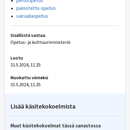
perusopetus
painotettu opetus
sairaalaopetus
Tekniset
Sisällöstä vastaa
lisätiedot
Opetus- ja kulttuuriministeriö
Luotu
31.5.2024, 11.25
Muokattu viimeksi
31.5.2024, 11.25
Lisää käsitekokoelmista
Muut käsitekokoelmat tässä sanastossa