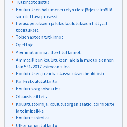
Tutkintotodistus
Koulutuksen hakumenettelyn tietojärjestelmällä
suoritettava prosessi
Perusopetukseen ja lukiokoulutukseen liittyvät
todistukset
Toisen asteen tutkinnot
Opettaja
Aiemmat ammatilliset tutkinnot
Ammatillisen koulutuksen lajeja ja muotoja ennen
lain 531/2017 voimaantuloa
Koulutuksen ja varhaiskasvatuksen henkilöstö
Korkeakoulututkinto
Koulutusorganisaatiot
Ohjauskäsitteitä
Koulutustoimija, koulutusorganisaatio, toimipiste
ja toimipaikka
Koulutustoimijat
Ulkomainen tutkinto