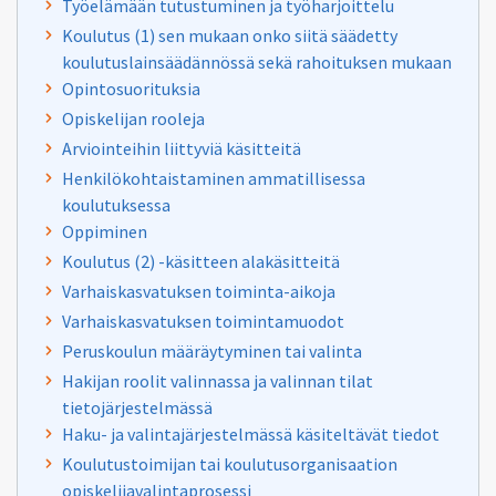
Työelämään tutustuminen ja työharjoittelu
Koulutus (1) sen mukaan onko siitä säädetty
koulutuslainsäädännössä sekä rahoituksen mukaan
Opintosuorituksia
Opiskelijan rooleja
Arviointeihin liittyviä käsitteitä
Henkilökohtaistaminen ammatillisessa
koulutuksessa
Oppiminen
Koulutus (2) -käsitteen alakäsitteitä
Varhaiskasvatuksen toiminta-aikoja
Varhaiskasvatuksen toimintamuodot
Peruskoulun määräytyminen tai valinta
Hakijan roolit valinnassa ja valinnan tilat
tietojärjestelmässä
Haku- ja valintajärjestelmässä käsiteltävät tiedot
Koulutustoimijan tai koulutusorganisaation
opiskelijavalintaprosessi