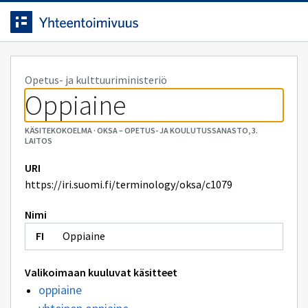
Siirrytty
Siirry suoraan sisältöön.
sivulle
Opetus- ja kulttuuriministeriö
Oppiaine
KÄSITEKOKOELMA
·
OKSA – OPETUS- JA KOULUTUSSANASTO, 3.
LAITOS
URI
https://iri.suomi.fi/terminology/oksa/c1079
Nimi
Oppiaine
Valikoimaan kuuluvat käsitteet
oppiaine