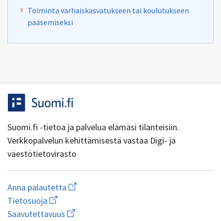
Toiminta varhaiskasvatukseen tai koulutukseen
pääsemiseksi
Suomi.fi -tietoa ja palvelua elämäsi tilanteisiin.
Verkkopalvelun kehittämisestä vastaa Digi- ja
väestötietovirasto
Aloita
Anna palautetta
uuden
Avaa
Tietosuoja
sähköpostin
linkki
Avaa
kirjoitus
Saavutettavuus
uuteen
linkki
osoitteeseen