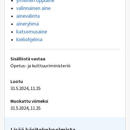
yhteinen oppiaine
valinnainen aine
ainevalinta
aineryhmä
katsomusaine
kieliohjelma
Tekniset
Sisällöstä vastaa
lisätiedot
Opetus- ja kulttuuriministeriö
Luotu
31.5.2024, 11.25
Muokattu viimeksi
31.5.2024, 11.25
Lisää käsitekokoelmista