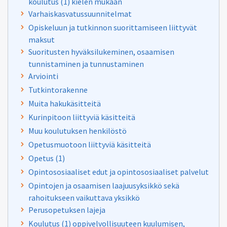
koulutus (1) kielen mukaan
Varhaiskasvatussuunnitelmat
Opiskeluun ja tutkinnon suorittamiseen liittyvät
maksut
Suoritusten hyväksilukeminen, osaamisen
tunnistaminen ja tunnustaminen
Arviointi
Tutkintorakenne
Muita hakukäsitteitä
Kurinpitoon liittyviä käsitteitä
Muu koulutuksen henkilöstö
Opetusmuotoon liittyviä käsitteitä
Opetus (1)
Opintososiaaliset edut ja opintososiaaliset palvelut
Opintojen ja osaamisen laajuusyksikkö sekä
rahoitukseen vaikuttava yksikkö
Perusopetuksen lajeja
Koulutus (1) oppivelvollisuuteen kuulumisen,