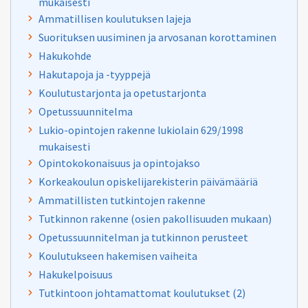
mukaisesti
Ammatillisen koulutuksen lajeja
Suorituksen uusiminen ja arvosanan korottaminen
Hakukohde
Hakutapoja ja -tyyppejä
Koulutustarjonta ja opetustarjonta
Opetussuunnitelma
Lukio-opintojen rakenne lukiolain 629/1998
mukaisesti
Opintokokonaisuus ja opintojakso
Korkeakoulun opiskelijarekisterin päivämääriä
Ammatillisten tutkintojen rakenne
Tutkinnon rakenne (osien pakollisuuden mukaan)
Opetussuunnitelman ja tutkinnon perusteet
Koulutukseen hakemisen vaiheita
Hakukelpoisuus
Tutkintoon johtamattomat koulutukset (2)