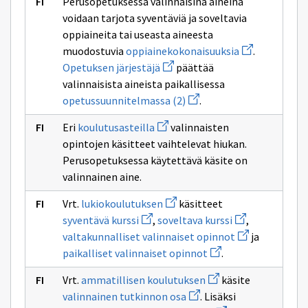
Perusopetuksessa valinnaisina aineina
voidaan tarjota syventäviä ja soveltavia
oppiaineita tai useasta aineesta
Avaa
muodostuvia
oppiainekokonaisuuksia
.
uuden
Avaa
Opetuksen järjestäjä
päättää
ikkunan
uuden
sivulle
valinnaisista aineista paikallisessa
ikkunan
oppiainekokon
sivulle
Avaa
opetussuunnitelmassa (2)
.
Opetuksen
uuden
järjestäjä
ikkunan
Avaa
Eri
koulutusasteilla
valinnaisten
sivulle
uuden
opetussuunnitelmassa
opintojen käsitteet vaihtelevat hiukan.
ikkunan
(2)
sivulle
Perusopetuksessa käytettävä käsite on
koulutusasteilla
valinnainen aine.
Avaa
Vrt.
lukiokoulutuksen
käsitteet
uuden
Avaa
Avaa
syventävä kurssi
,
soveltava kurssi
,
ikkunan
uuden
uuden
sivulle
Avaa
valtakunnalliset valinnaiset opinnot
ja
ikkunan
ikkunan
lukiokoulutuksen
uuden
sivulle
Avaa
sivulle
paikalliset valinnaiset opinnot
.
ikkunan
syventävä
uuden
soveltava
sivulle
kurssi
ikkunan
kurssi
Avaa
valtakunnallise
Vrt.
ammatillisen koulutuksen
käsite
sivulle
uuden
valinnaiset
Avaa
paikalliset
valinnainen tutkinnon osa
. Lisäksi
ikkunan
opinnot
uuden
valinnaiset