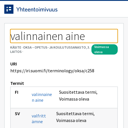
Siirrytty
Siirry suoraan sisältöön.
sivulle
valinnainen aine
voimassa
KÄSITE
·
OKSA – OPETUS- JA KOULUTUSSANASTO, 3.
LAITOS
·
oleva
URI
https://iri.suomi.fi/terminology/oksa/c258
Termit
Suositettava termi
,
valinnaine
Voimassa oleva
n aine
Suositettava termi
,
valfritt
Voimassa oleva
ämne