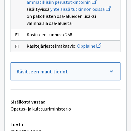
sivulle
Avaa
ammatillisiin perustutkintoihin
ikkunan
opinnot
ammatillisen
uuden
sivulle
Avaa
sisältyvissä
yhteisissä tutkinnon osissa
koulutuksen
ikkunan
valinnainen
uuden
sivulle
on pakollisten osa-alueiden lisäksi
tutkinnon
ikkunan
ammatillisiin
osa
sivulle
valinnaisia osa-alueita.
perustutkintoihin
yhteisissä
tutkinnon
Käsitteen tunnus: c258
osissa
Avaa
Käsitejärjestelmäkaavio:
Oppiaine
uuden
ikkunan
sivulle
Oppiaine
Käsitteen muut tiedot
Tekniset
Sisällöstä vastaa
lisätiedot
Opetus- ja kulttuuriministeriö
Luotu