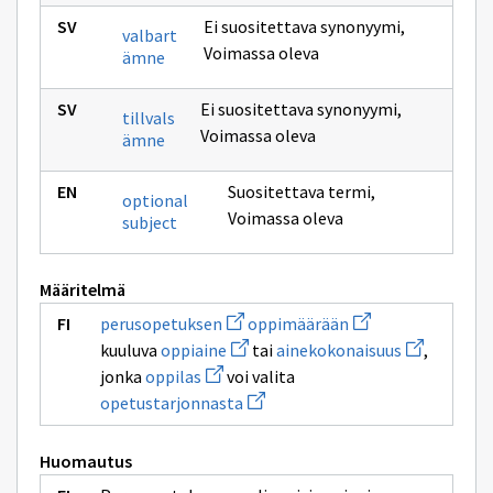
Ei suositettava synonyymi
,
valbart
Voimassa oleva
ämne
Ei suositettava synonyymi
,
tillvals
Voimassa oleva
ämne
Suositettava termi
,
optional
Voimassa oleva
subject
Määritelmä
Avaa
Avaa
perusopetuksen
oppimäärään
uuden
uuden
Avaa
Avaa
kuuluva
oppiaine
tai
ainekokonaisuus
,
ikkunan
ikkunan
uuden
uuden
Avaa
sivulle
sivulle
jonka
oppilas
voi valita
ikkunan
ikkunan
uuden
perusopetuksen
oppimäärään
sivulle
Avaa
sivulle
opetustarjonnasta
ikkunan
oppiaine
uuden
ainekokonai
sivulle
ikkunan
oppilas
sivulle
Huomautus
opetustarjonnasta