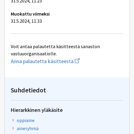
31.5.2024, 11.23
Muokattu viimeksi
31.5.2024, 11.33
Voit antaa palautetta käsitteestä sanaston
vastuuorganisaatiolle.
Aloita
Anna palautetta käsitteestä
uuden
sähköpostin
kirjoitus
osoitteeseen
oksa-
Suhdetiedot
palaute@postit.csc.fi
Hierarkkinen yläkäsite
oppiaine
aineryhmä