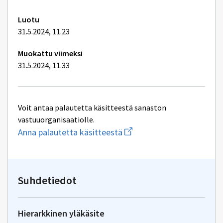
Luotu
31.5.2024, 11.23
Muokattu viimeksi
31.5.2024, 11.33
Voit antaa palautetta käsitteestä sanaston
vastuuorganisaatiolle.
Aloita
Anna palautetta käsitteestä
uuden
sähköpostin
kirjoitus
osoitteeseen
oksa-
Suhdetiedot
palaute@postit.csc.fi
Hierarkkinen yläkäsite