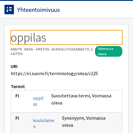
Siirrytty
Siirry suoraan sisältöön.
sivulle
oppilas
voimassa
KÄSITE
·
OKSA – OPETUS- JA KOULUTUSSANASTO, 3.
LAITOS
·
oleva
URI
https://iri.suomi.fi/terminology/oksa/c225
Termit
Suositettava termi
,
Voimassa
oppil
oleva
as
Synonyymi
,
Voimassa
koululaine
oleva
n