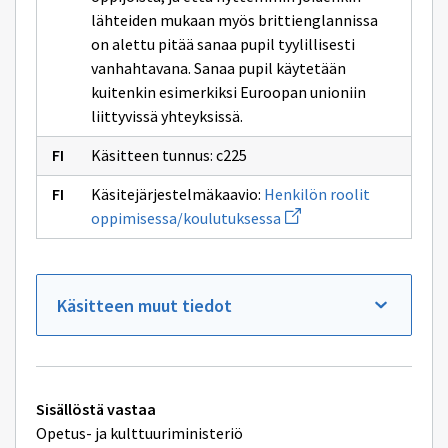
lähteiden mukaan myös brittienglannissa
on alettu pitää sanaa pupil tyylillisesti
vanhahtavana. Sanaa pupil käytetään
kuitenkin esimerkiksi Euroopan unioniin
liittyvissä yhteyksissä.
Käsitteen tunnus: c225
Käsitejärjestelmäkaavio:
Henkilön roolit
Avaa
oppimisessa/koulutuksessa
uuden
ikkunan
sivulle
Henkilön
roolit
Käsitteen muut tiedot
oppimisessa/koulutukse
Tekniset
Sisällöstä vastaa
lisätiedot
Opetus- ja kulttuuriministeriö