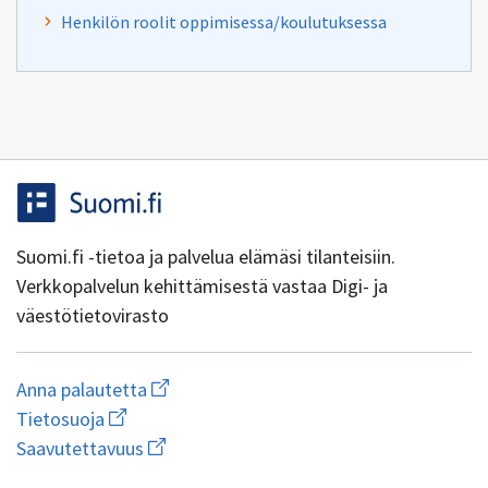
Henkilön roolit oppimisessa/koulutuksessa
Suomi.fi -tietoa ja palvelua elämäsi tilanteisiin.
Verkkopalvelun kehittämisestä vastaa Digi- ja
väestötietovirasto
Aloita
Anna palautetta
uuden
Avaa
Tietosuoja
sähköpostin
linkki
Avaa
kirjoitus
Saavutettavuus
uuteen
linkki
osoitteeseen
ikkunaan
uuteen
yhteentoimivuus@dvv.fi