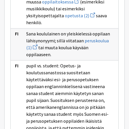
Avaa
muussa
oppilaitoksessa
(esimerkiksi
uuden
musiikkikoulu) tai esimerkiksi
ikkunan
sivulle
Avaa
yksityisopettajalta
opetusta (2)
saava
oppilaitoksessa
uuden
henkilö.
ikkunan
sivulle
opetusta
Sana koululainen on yleiskielessä oppilaan
(2)
lähisynonyymi; sillä viitataan
peruskoulua
Avaa
(1)
tai muuta koulua käyvään
uuden
oppilaaseen.
ikkunan
sivulle
peruskoulua
pupil vs. student: Opetus- ja
(1)
koulutussanastossa suositetaan
käytettäväksi esi- ja perusopetuksen
oppilaan englanninkielisenä vastineena
sanaa student aiemmin käytetyn sanan
pupil sijaan. Suosituksen perusteena on,
että amerikanenglannissa on jo pitkään
käytetty sanaa student myös Suomen esi-
ja perusopetuksen oppilaiden ikäisistä
oppijoista, ja että nyttemmin joidenkin