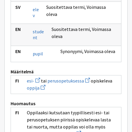
Suositettava termi
,
Voimassa
ele
oleva
v
Suositettava termi
,
Voimassa
stude
oleva
nt
Synonyymi
,
Voimassa oleva
pupil
Määritelmä
Avaa
Avaa
esi-
tai
perusopetuksessa
opiskeleva
uuden
uuden
Avaa
oppija
ikkunan
ikkunan
uuden
sivulle
sivulle
ikkunan
esi-
perusopetuksessa
sivulle
Huomautus
oppija
Oppilaaksi kutsutaan tyypillisesti esi- tai
perusopetuksen piirissä opiskelevaa lasta
tai nuorta, mutta oppilas voi olla myös