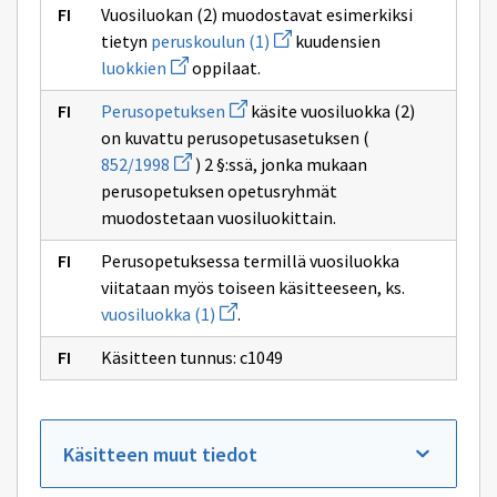
Vuosiluokan (2) muodostavat esimerkiksi
Avaa
tietyn
peruskoulun (1)
kuudensien
uuden
Avaa
luokkien
oppilaat.
ikkunan
uuden
sivulle
ikkunan
Avaa
peruskoulun
Perusopetuksen
käsite vuosiluokka (2)
sivulle
uuden
(1)
luokkien
on kuvattu perusopetusasetuksen (
ikkunan
Avaa
sivulle
852/1998
) 2 §:ssä, jonka mukaan
uuden
Perusopetuksen
perusopetuksen opetusryhmät
ikkunan
sivulle
muodostetaan vuosiluokittain.
852/1998
Perusopetuksessa termillä vuosiluokka
viitataan myös toiseen käsitteeseen, ks.
Avaa
vuosiluokka (1)
.
uuden
ikkunan
Käsitteen tunnus: c1049
sivulle
vuosiluokka
(1)
Käsitteen muut tiedot