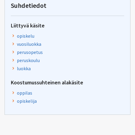
oksa-
Suhdetiedot
palaute@postit.csc.fi
Liittyvä käsite
opiskelu
vuosiluokka
perusopetus
peruskoulu
luokka
Koostumussuhteinen alakäsite
oppilas
opiskelija