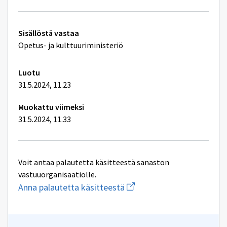
Tekniset
Sisällöstä vastaa
lisätiedot
Opetus- ja kulttuuriministeriö
Luotu
31.5.2024, 11.23
Muokattu viimeksi
31.5.2024, 11.33
Voit antaa palautetta käsitteestä sanaston
vastuuorganisaatiolle.
Aloita
Anna palautetta käsitteestä
uuden
sähköpostin
kirjoitus
osoitteeseen