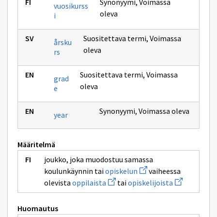
Synonyymi
,
Voimassa
vuosikurss
oleva
i
Suositettava termi
,
Voimassa
årsku
oleva
rs
Suositettava termi
,
Voimassa
grad
oleva
e
Synonyymi
,
Voimassa oleva
year
Määritelmä
joukko, joka muodostuu samassa
Avaa
koulunkäynnin tai
opiskelun
vaiheessa
uuden
Avaa
Avaa
olevista
oppilaista
tai
opiskelijoista
ikkunan
uuden
uuden
sivulle
ikkunan
ikkunan
opiskelun
sivulle
sivulle
Huomautus
oppilaista
opiskelijoist