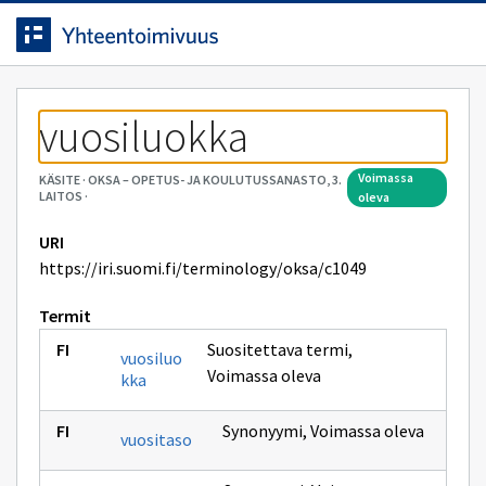
Siirrytty
Siirry suoraan sisältöön.
sivulle
vuosiluokka
voimassa
KÄSITE
·
OKSA – OPETUS- JA KOULUTUSSANASTO, 3.
LAITOS
·
oleva
URI
https://iri.suomi.fi/terminology/oksa/c1049
Termit
Suositettava termi
,
vuosiluo
Voimassa oleva
kka
Synonyymi
,
Voimassa oleva
vuositaso