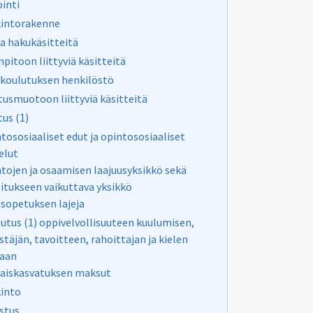
ointi
kintorakenne
a hakukäsitteitä
npitoon liittyviä käsitteitä
koulutuksen henkilöstö
usmuotoon liittyviä käsitteitä
us (1)
tososiaaliset edut ja opintososiaaliset
elut
tojen ja osaamisen laajuusyksikkö sekä
itukseen vaikuttava yksikkö
sopetuksen lajeja
utus (1) oppivelvollisuuteen kuulumisen,
estäjän, tavoitteen, rahoittajan ja kielen
aan
aiskasvatuksen maksut
into
stus