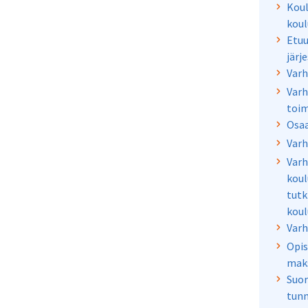
Koul
koul
Etuu
järj
Varh
Varh
toim
Osaa
Varh
Varh
koul
tutk
koul
Varh
Opis
mak
Suor
tunn