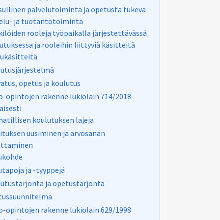
ullinen palvelutoiminta ja opetusta tukeva
elu- ja tuotantotoiminta
ilöiden rooleja työpaikalla järjestettävässä
utuksessa ja rooleihin liittyviä käsitteitä
ukäsitteitä
utusjärjestelmä
atus, opetus ja koulutus
o-opintojen rakenne lukiolain 714/2018
isesti
tillisen koulutuksen lajeja
ituksen uusiminen ja arvosanan
ottaminen
ukohde
tapoja ja -tyyppejä
utustarjonta ja opetustarjonta
tussuunnitelma
o-opintojen rakenne lukiolain 629/1998