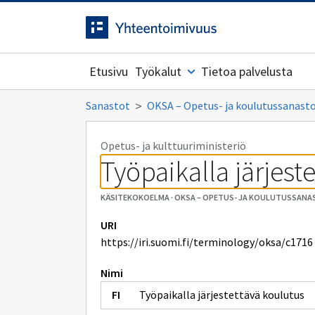
Siirrytty
Siirry suoraan sisältöön.
sivulle
Etusivu
Työkalut
Tietoa palvelusta
Sanastot
OKSA – Opetus- ja koulutussanasto,
Opetus- ja kulttuuriministeriö
Työpaikalla järjest
KÄSITEKOKOELMA
·
OKSA – OPETUS- JA KOULUTUSSANAS
URI
https://iri.suomi.fi/terminology/oksa/c1716
Nimi
Työpaikalla järjestettävä koulutus