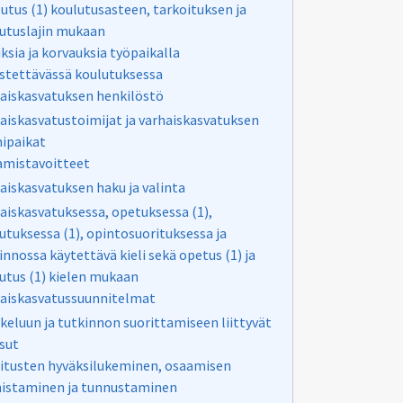
utus (1) koulutusasteen, tarkoituksen ja
utuslajin mukaan
ksia ja korvauksia työpaikalla
estettävässä koulutuksessa
aiskasvatuksen henkilöstö
aiskasvatustoimijat ja varhaiskasvatuksen
ipaikat
mistavoitteet
aiskasvatuksen haku ja valinta
aiskasvatuksessa, opetuksessa (1),
utuksessa (1), opintosuorituksessa ja
innossa käytettävä kieli sekä opetus (1) ja
utus (1) kielen mukaan
aiskasvatussuunnitelmat
keluun ja tutkinnon suorittamiseen liittyvät
sut
itusten hyväksilukeminen, osaamisen
istaminen ja tunnustaminen