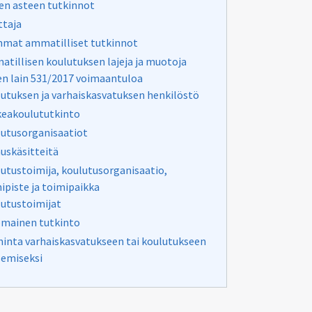
en asteen tutkinnot
taja
mat ammatilliset tutkinnot
tillisen koulutuksen lajeja ja muotoja
n lain 531/2017 voimaantuloa
utuksen ja varhaiskasvatuksen henkilöstö
eakoulututkinto
utusorganisaatiot
uskäsitteitä
utustoimija, koulutusorganisaatio,
ipiste ja toimipaikka
utustoimijat
mainen tutkinto
inta varhaiskasvatukseen tai koulutukseen
emiseksi