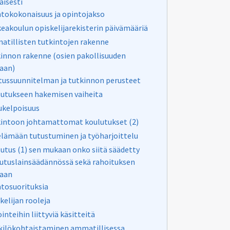
isesti
tokokonaisuus ja opintojakso
eakoulun opiskelijarekisterin päivämääriä
tillisten tutkintojen rakenne
innon rakenne (osien pakollisuuden
aan)
ussuunnitelman ja tutkinnon perusteet
utukseen hakemisen vaiheita
kelpoisuus
intoon johtamattomat koulutukset (2)
lämään tutustuminen ja työharjoittelu
utus (1) sen mukaan onko siitä säädetty
utuslainsäädännössä sekä rahoituksen
aan
tosuorituksia
kelijan rooleja
ointeihin liittyviä käsitteitä
ilökohtaistaminen ammatillisessa