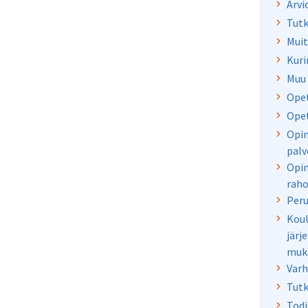
Arvi
Tut
Muit
Kuri
Muu 
Opet
Opet
Opin
palv
Opin
raho
Peru
Koul
järj
muk
Varh
Tutk
Todi