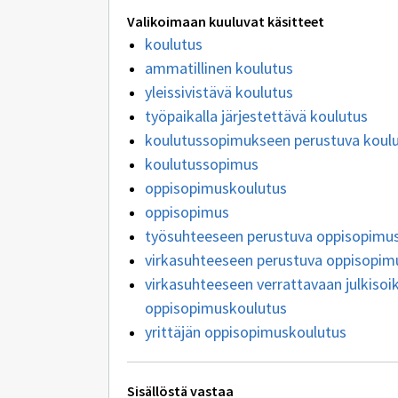
Valikoimaan kuuluvat käsitteet
koulutus
ammatillinen koulutus
yleissivistävä koulutus
työpaikalla järjestettävä koulutus
koulutussopimukseen perustuva koul
koulutussopimus
oppisopimuskoulutus
oppisopimus
työsuhteeseen perustuva oppisopimu
virkasuhteeseen perustuva oppisopim
virkasuhteeseen verrattavaan julkisoi
oppisopimuskoulutus
yrittäjän oppisopimuskoulutus
Tekniset
Sisällöstä vastaa