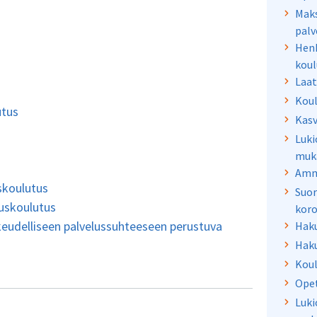
Maks
palv
Henk
koul
Laat
Koul
utus
Kasv
Luki
muka
Amma
skoulutus
Suor
uskoulutus
kor
keudelliseen palvelussuhteeseen perustuva
Hak
Haku
Koul
Ope
Luki