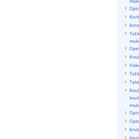
muka
Opin
Kork
Amma
Tutk
muk
Opet
Koul
Haku
Tutk
Työe
Koul
koul
muk
Opin
Opis
Arvi
Henk