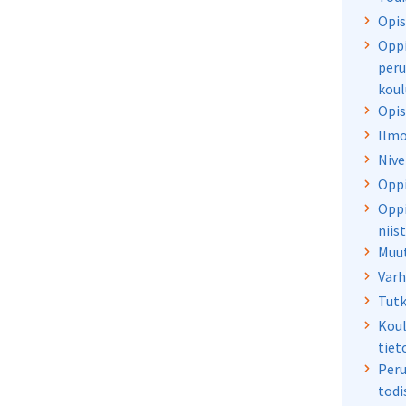
Opis
Oppi
peru
koul
Opis
Ilmo
Nive
Oppi
Oppi
niis
Muut
Varh
Tutk
Kou
tiet
Peru
todi