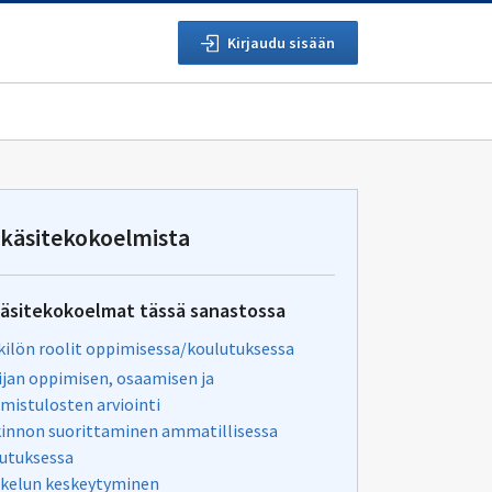
Kirjaudu sisään
 käsitekokoelmista
äsitekokoelmat tässä sanastossa
ilön roolit oppimisessa/koulutuksessa
jan oppimisen, osaamisen ja
mistulosten arviointi
innon suorittaminen ammatillisessa
utuksessa
kelun keskeytyminen