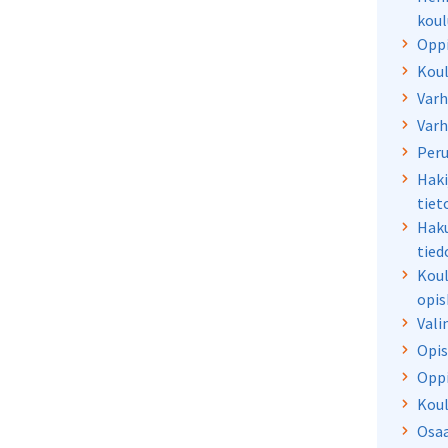
koul
Opp
Koul
Varh
Varh
Peru
Haki
tiet
Haku
tied
Koul
opis
Vali
Opis
Oppi
Koul
Osa