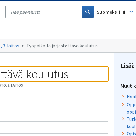
Tyhjennä
haku
Suomeksi (FI)
 3. laitos
Työpaikalla järjestettävä koulutus
Lisää
ettävä koulutus
Muut k
TO, 3. LAITOS
Henk
Oppi
oppi
Tutk
koul
Opis