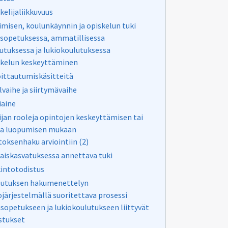
kelijaliikkuvuus
misen, koulunkäynnin ja opiskelun tuki
sopetuksessa, ammatillisessa
utuksessa ja lukiokoulutuksessa
kelun keskeyttäminen
ittautumiskäsitteitä
lvaihe ja siirtymävaihe
aine
jan rooleja opintojen keskeyttämisen tai
tä luopumisen mukaan
oksenhaku arviointiin (2)
aiskasvatuksessa annettava tuki
intotodistus
lutuksen hakumenettelyn
ojärjestelmällä suoritettava prosessi
sopetukseen ja lukiokoulutukseen liittyvät
stukset