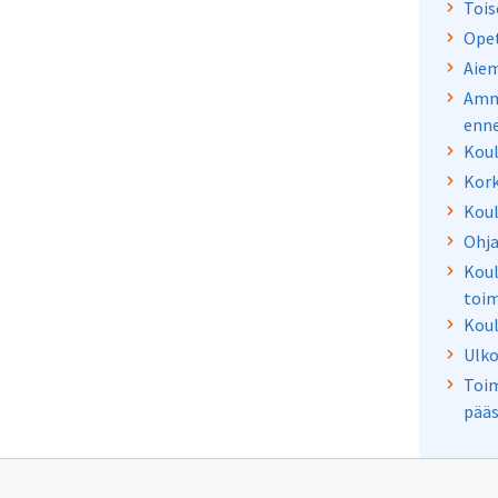
Tois
Opet
Aiem
Amma
enne
Koul
Kork
Koul
Ohja
Koul
toim
Koul
Ulko
Toim
pääs