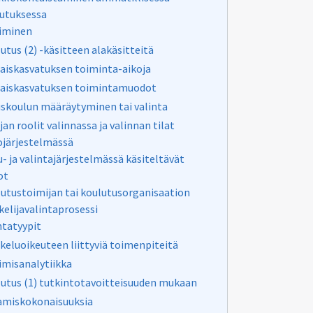
utuksessa
iminen
utus (2) -käsitteen alakäsitteitä
aiskasvatuksen toiminta-aikoja
aiskasvatuksen toimintamuodot
skoulun määräytyminen tai valinta
jan roolit valinnassa ja valinnan tilat
ojärjestelmässä
- ja valintajärjestelmässä käsiteltävät
ot
utustoimijan tai koulutusorganisaation
kelijavalintaprosessi
ntatyypit
keluoikeuteen liittyviä toimenpiteitä
misanalytiikka
utus (1) tutkintotavoitteisuuden mukaan
amiskokonaisuuksia