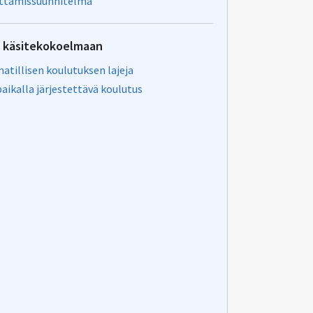
ttämissuunnitelma
u käsitekokoelmaan
tillisen koulutuksen lajeja
aikalla järjestettävä koulutus
ta