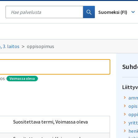
Tyhjennä
haku
Suomeksi (FI)
 3. laitos
oppisopimus
Suhd
voimassa oleva
TOS
·
Liitty
amma
opis
opp
Suositettava termi
,
Voimassa oleva
yrit
henk