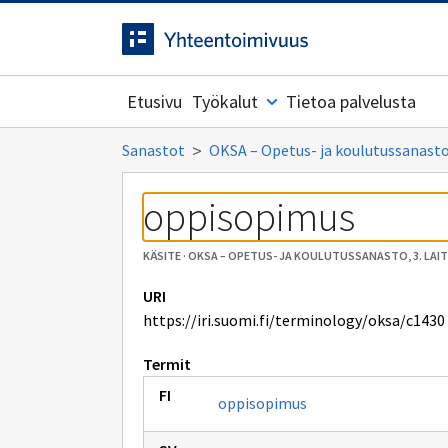
Siirrytty
Siirry suoraan sisältöön.
sivulle
Etusivu
Työkalut
Tietoa palvelusta
Sanastot
OKSA – Opetus- ja koulutussanasto,
oppisopimus
KÄSITE
·
OKSA – OPETUS- JA KOULUTUSSANASTO, 3. LAI
URI
https://iri.suomi.fi/terminology/oksa/c1430
Termit
oppisopimus