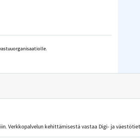
vastuuorganisaatiolle.
n
it.csc.fi
isiin. Verkkopalvelun kehittämisestä vastaa Digi- ja väestötie