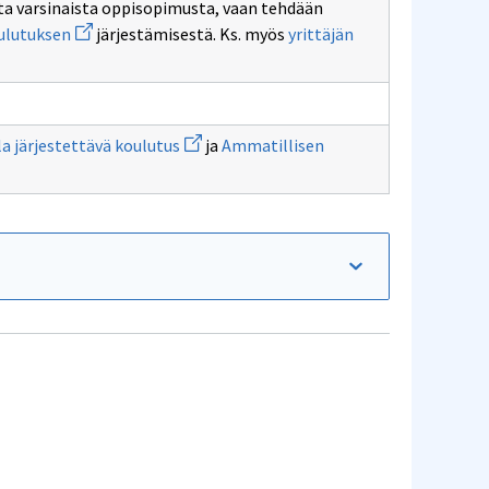
lmita varsinaista oppisopimusta, vaan tehdään
kehittämissuunnitelma
Avaa
ulutuksen
järjestämisestä. Ks. myös
yrittäjän
uuden
ikkunan
sivulle
oppisopimuskoulutuksen
Avaa
ulutus
a järjestettävä koulutus
ja
Ammatillisen
uuden
ikkunan
sivulle
Työpaikalla
järjestettävä
koulutus