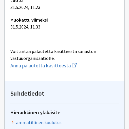
Luotu
31.5.2024, 11.23
Muokattu viimeksi
31.5.2024, 11.33
Voit antaa palautetta käsitteestä sanaston
vastuuorganisaatiolle.
Aloita
Anna palautetta käsitteestä
uuden
sähköpostin
kirjoitus
osoitteeseen
oksa-
Suhdetiedot
palaute@postit.csc.fi
Hierarkkinen yläkäsite
ammatillinen koulutus