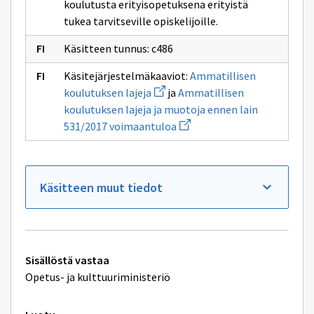
koulutusta erityisopetuksena erityistä
tukea tarvitseville opiskelijoille.
Käsitteen tunnus: c486
Käsitejärjestelmäkaaviot:
Ammatillisen
Avaa
koulutuksen lajeja
ja
Ammatillisen
uuden
koulutuksen lajeja ja muotoja ennen lain
ikkunan
sivulle
Avaa
531/2017 voimaantuloa
Ammatillisen
uuden
koulutuksen
ikkunan
lajeja
sivulle
Ammatillisen
koulutuksen
Käsitteen muut tiedot
lajeja
ja
muotoja
ennen
lain
531/2017
Tekniset
voimaantuloa
Sisällöstä vastaa
lisätiedot
Opetus- ja kulttuuriministeriö