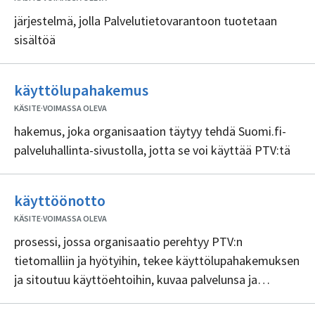
järjestelmä, jolla Palvelutietovarantoon tuotetaan
sisältöä
Ei
käyttölupahakemus
sisällöntuottajia
KÄSITE
·
VOIMASSA OLEVA
hakemus, joka organisaation täytyy tehdä Suomi.fi-
palveluhallinta-sivustolla, jotta se voi käyttää PTV:tä
Ei
käyttöönotto
sisällöntuottajia
KÄSITE
·
VOIMASSA OLEVA
prosessi, jossa organisaatio perehtyy PTV:n
tietomalliin ja hyötyihin, tekee käyttölupahakemuksen
ja sitoutuu käyttöehtoihin, kuvaa palvelunsa ja
asiointikanavansa Palvelutietovarantoon sekä