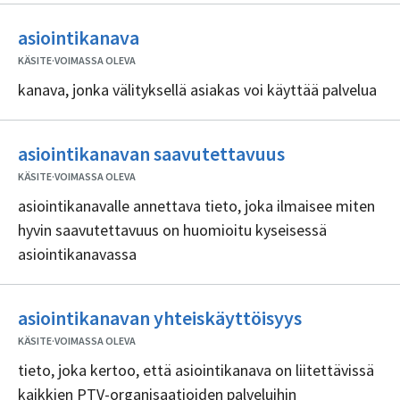
Ei
asiointikanava
sisällöntuottajia
KÄSITE
·
VOIMASSA OLEVA
kanava, jonka välityksellä asiakas voi käyttää palvelua
Ei
asiointikanavan saavutettavuus
sisällöntuotta
KÄSITE
·
VOIMASSA OLEVA
asiointikanavalle annettava tieto, joka ilmaisee miten
hyvin saavutettavuus on huomioitu kyseisessä
asiointikanavassa
Ei
asiointikanavan yhteiskäyttöisyys
sisällöntuot
KÄSITE
·
VOIMASSA OLEVA
tieto, joka kertoo, että asiointikanava on liitettävissä
kaikkien PTV-organisaatioiden palveluihin