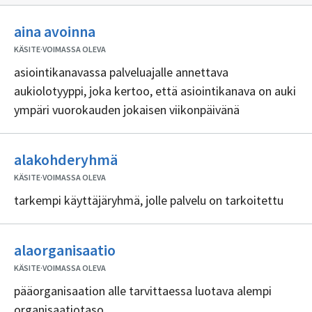
Ei
aina avoinna
sisällöntuottajia
KÄSITE
·
VOIMASSA OLEVA
asiointikanavassa palveluajalle annettava
aukiolotyyppi, joka kertoo, että asiointikanava on auki
ympäri vuorokauden jokaisen viikonpäivänä
Ei
alakohderyhmä
sisällöntuottajia
KÄSITE
·
VOIMASSA OLEVA
tarkempi käyttäjäryhmä, jolle palvelu on tarkoitettu
Ei
alaorganisaatio
sisällöntuottajia
KÄSITE
·
VOIMASSA OLEVA
pääorganisaation alle tarvittaessa luotava alempi
organisaatiotaso