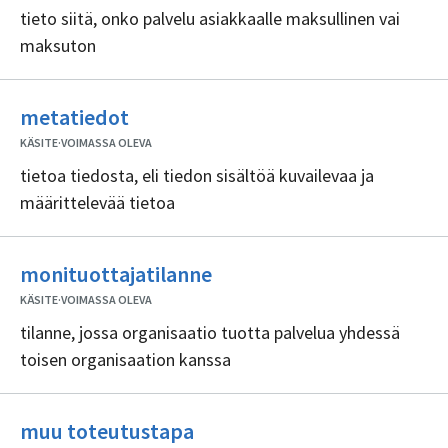
tieto siitä, onko palvelu asiakkaalle maksullinen vai
maksuton
Ei
metatiedot
sisällöntuottajia
KÄSITE
·
VOIMASSA OLEVA
tietoa tiedosta, eli tiedon sisältöä kuvailevaa ja
määrittelevää tietoa
Ei
monituottajatilanne
sisällöntuottajia
KÄSITE
·
VOIMASSA OLEVA
tilanne, jossa organisaatio tuotta palvelua yhdessä
toisen organisaation kanssa
Ei
muu toteutustapa
sisällöntuottajia