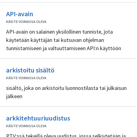
Ei
API-avain
sisällöntuottajia
KÄSITE
·
VOIMASSA OLEVA
API-avain on salainen yksilöllinen tunniste, jota
käytetään käyttäjän tai kutsuvan ohjelman
tunnistamiseen ja valtuuttamiseen API:n käyttöön
Ei
arkistoitu sisältö
sisällöntuottajia
KÄSITE
·
VOIMASSA OLEVA
sisältö, joka on arkistoitu luonnostilasta tai julkaisun
jälkeen
Ei
arkkitehtuuriuudistus
sisällöntuottajia
KÄSITE
·
VOIMASSA OLEVA
PTV:ssä tekeillä oleva uudistus, jossa selkiytetään ja