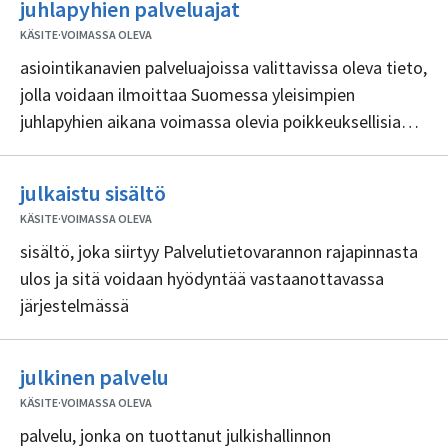
Ei
juhlapyhien palveluajat
sisällöntuottajia
KÄSITE
·
VOIMASSA OLEVA
asiointikanavien palveluajoissa valittavissa oleva tieto,
jolla voidaan ilmoittaa Suomessa yleisimpien
juhlapyhien aikana voimassa olevia poikkeuksellisia
aukioloaikoja tai tieto, että asiointikanava on suljettu
Ei
julkaistu sisältö
sisällöntuottajia
KÄSITE
·
VOIMASSA OLEVA
sisältö, joka siirtyy Palvelutietovarannon rajapinnasta
ulos ja sitä voidaan hyödyntää vastaanottavassa
järjestelmässä
Ei
julkinen palvelu
sisällöntuottajia
KÄSITE
·
VOIMASSA OLEVA
palvelu, jonka on tuottanut julkishallinnon