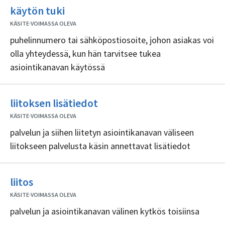
organisoi sisältöjen ylläpidon
Ei
käytön tuki
sisällöntuottajia
KÄSITE
·
VOIMASSA OLEVA
puhelinnumero tai sähköpostiosoite, johon asiakas voi
olla yhteydessä, kun hän tarvitsee tukea
asiointikanavan käytössä
Ei
liitoksen lisätiedot
sisällöntuottajia
KÄSITE
·
VOIMASSA OLEVA
palvelun ja siihen liitetyn asiointikanavan väliseen
liitokseen palvelusta käsin annettavat lisätiedot
Ei
liitos
sisällöntuottajia
KÄSITE
·
VOIMASSA OLEVA
palvelun ja asiointikanavan välinen kytkös toisiinsa