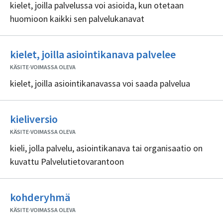
kielet, joilla palvelussa voi asioida, kun otetaan
huomioon kaikki sen palvelukanavat
Ei
kielet, joilla asiointikanava palvelee
sisällöntu
KÄSITE
·
VOIMASSA OLEVA
kielet, joilla asiointikanavassa voi saada palvelua
Ei
kieliversio
sisällöntuottajia
KÄSITE
·
VOIMASSA OLEVA
kieli, jolla palvelu, asiointikanava tai organisaatio on
kuvattu Palvelutietovarantoon
Ei
kohderyhmä
sisällöntuottajia
KÄSITE
·
VOIMASSA OLEVA