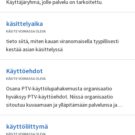
Käyttäjäryhmä, jolle palvelu on tarkoitettu.
Ei
käsittelyaika
sisällöntuottajia
KÄSITE
·
VOIMASSA OLEVA
tieto siitä, miten kauan viranomaisella tyypillisesti
kestää asian käsittelyssä
Ei
Käyttöehdot
sisällöntuottajia
KÄSITE
·
VOIMASSA OLEVA
Osana PTV-käyttölupahakemusta organisaatio
hyväksyy PTV-käyttöehdot. Niissä organisaatio
sitoutuu kuvaamaan ja ylläpitämään palvelunsa ja
niiden asiointikanavat PTV:ssä.
Ei
käyttöliittymä
sisällöntuottajia
KÄSITE
·
VOIMASSA OLEVA