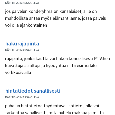
sisällöntuottajia
KÄSITE
·
VOIMASSA OLEVA
jos palvelun kohderyhmä on kansalaiset, sille on
mahdollista antaa myös elämäntilanne, jossa palvelu
voi olla ajankohtainen
Ei
hakurajapinta
sisällöntuottajia
KÄSITE
·
VOIMASSA OLEVA
rajapinta, jonka kautta voi hakea koneellisesti PTV:hen
kuvattuja sisältöjä ja hyödyntää niitä esimerkiksi
verkkosivuilla
Ei
hintatiedot sanallisesti
sisällöntuottajia
KÄSITE
·
VOIMASSA OLEVA
puhelun hintatietoa täydentävä lisätieto, jolla voi
tarkentaa sanallisesti, mitä puhelu maksaa ja mistä