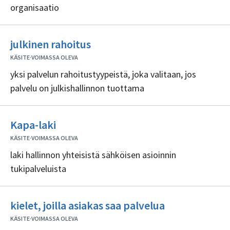
organisaatio
Ei
julkinen rahoitus
sisällöntuottajia
KÄSITE
·
VOIMASSA OLEVA
yksi palvelun rahoitustyypeistä, joka valitaan, jos
palvelu on julkishallinnon tuottama
Ei
Kapa-laki
sisällöntuottajia
KÄSITE
·
VOIMASSA OLEVA
laki hallinnon yhteisistä sähköisen asioinnin
tukipalveluista
Ei
kielet, joilla asiakas saa palvelua
sisällöntuotta
KÄSITE
·
VOIMASSA OLEVA