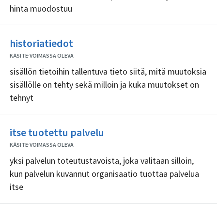
hinta muodostuu
Ei
historiatiedot
sisällöntuottajia
KÄSITE
·
VOIMASSA OLEVA
sisällön tietoihin tallentuva tieto siitä, mitä muutoksia
sisällölle on tehty sekä milloin ja kuka muutokset on
tehnyt
Ei
itse tuotettu palvelu
sisällöntuottajia
KÄSITE
·
VOIMASSA OLEVA
yksi palvelun toteutustavoista, joka valitaan silloin,
kun palvelun kuvannut organisaatio tuottaa palvelua
itse