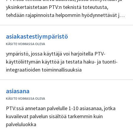
yksinkertaistetaan PTV:n teknistä toteutusta,
tehdään rajapinnoista helpommin hyödynnettävät ja
toteutetaan vuosien varrella asiakkailta tulleita
kehitysehdotuksia
Ei
asiakastestiympäristö
sisällöntuottajia
KÄSITE
·
VOIMASSA OLEVA
ympäristö, jossa käyttäjä voi harjoitella PTV-
käyttöliittymän käyttöä ja testata haku- ja tuonti-
integraatioiden toiminnallisuuksia
Ei
asiasana
sisällöntuottajia
KÄSITE
·
VOIMASSA OLEVA
PTV:ssä annetaan palvelulle 1-10 asiasanaa, jotka
kuvailevat palvelun sisältöä tarkemmin kuin
palveluluokka