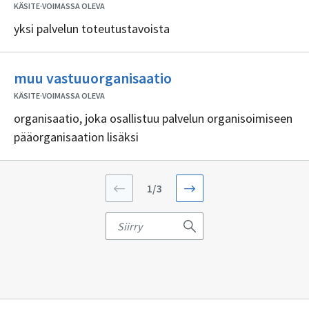
KÄSITE
·
VOIMASSA OLEVA
yksi palvelun toteutustavoista
Ei
muu vastuuorganisaatio
sisällöntuottajia
KÄSITE
·
VOIMASSA OLEVA
organisaatio, joka osallistuu palvelun organisoimiseen
pääorganisaation lisäksi
Sivu
1/3
numero
1
kaikkiaan
Sivunumero
3
Siirry
sivusta.
sivulle
Näytetään
hakutuloksia
numerosta
1
numeroon
50