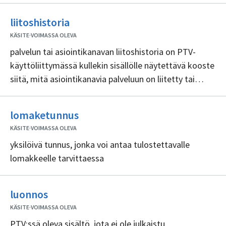
Ei
liitoshistoria
sisällöntuottajia
KÄSITE
·
VOIMASSA OLEVA
palvelun tai asiointikanavan liitoshistoria on PTV-
käyttöliittymässä kullekin sisällölle näytettävä kooste
siitä, mitä asiointikanavia palveluun on liitetty tai
poistettu ja milloin, sekä tiedot liitoksen tekijästä tai
poistajasta
Ei
lomaketunnus
sisällöntuottajia
KÄSITE
·
VOIMASSA OLEVA
yksilöivä tunnus, jonka voi antaa tulostettavalle
lomakkeelle tarvittaessa
Ei
luonnos
sisällöntuottajia
KÄSITE
·
VOIMASSA OLEVA
PTV:ssä oleva sisältö, jota ei ole julkaistu