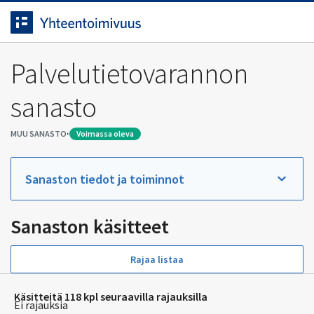
Siirrytty
Siirry suoraan sisältöön.
sivulle
Palvelutietovarannon
sanasto
·
MUU SANASTO
voimassa oleva
Sanaston tiedot ja toiminnot
Sanaston käsitteet
Rajaa listaa
Käsitteitä 118 kpl seuraavilla rajauksilla
Ei rajauksia