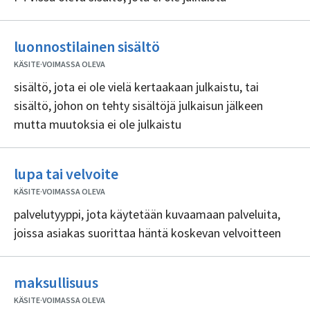
Ei
luonnostilainen sisältö
sisällöntuottajia
KÄSITE
·
VOIMASSA OLEVA
sisältö, jota ei ole vielä kertaakaan julkaistu, tai
sisältö, johon on tehty sisältöjä julkaisun jälkeen
mutta muutoksia ei ole julkaistu
Ei
lupa tai velvoite
sisällöntuottajia
KÄSITE
·
VOIMASSA OLEVA
palvelutyyppi, jota käytetään kuvaamaan palveluita,
joissa asiakas suorittaa häntä koskevan velvoitteen
Ei
maksullisuus
sisällöntuottajia
KÄSITE
·
VOIMASSA OLEVA