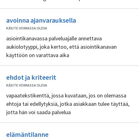
Ei
avoinna ajanvarauksella
sisällöntuottajia
KÄSITE
·
VOIMASSA OLEVA
asiointikanavassa palveluajalle annettava
aukiolotyyppi, joka kertoo, että asiointikanavan
käyttöön on varattava aika
Ei
ehdot ja kriteerit
sisällöntuottajia
KÄSITE
·
VOIMASSA OLEVA
vapaatekstikenttä, jossa kuvataan, jos on olemassa
ehtoja tai edellytyksiä, jotka asiakkaan tulee täyttää,
jotta hän voi saada palvelua
Ei
elämäntilanne