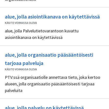
Ei
alue, jolla asiointikanava on käytettävissä
sisä
KÄSITE
·
VOIMASSA OLEVA
alue, jolla Palvelutietovarantoon kuvattu
asiointikanava on käytettävissä
alue, jolla organisaatio pääsääntöisesti
Ei
tarjoaa palveluja
sisällöntuottajia
KÄSITE
·
VOIMASSA OLEVA
PTV:ssä organisaatiolle annettava tieto, joka kertoo
alueen, jolla organisaatio pääsääntöisesti tarjoaa
palveluita
Ei
alue, jolla palvelu on käytettävissä