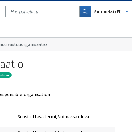
Tyhjennä
haku
Suomeksi (FI)
muu vastuuorganisaatio
aatio
 oleva
responsible-organisation
Suositettava termi
,
Voimassa oleva