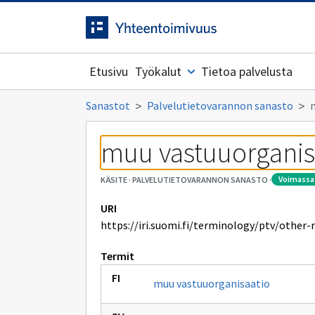
Siirrytty
Siirry suoraan sisältöön.
sivulle
Etusivu
Työkalut
Tietoa palvelusta
Sanastot
Palvelutietovarannon sanasto
muu vastuuorganis
voimassa
KÄSITE
·
PALVELUTIETOVARANNON SANASTO
·
URI
https://iri.suomi.fi/terminology/ptv/other-
Termit
muu vastuuorganisaatio