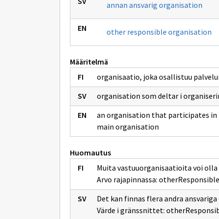
annan ansvarig organisation
other responsible organisation
Määritelmä
organisaatio, joka osallistuu palvel
organisation som deltar i organiser
an organisation that participates in 
main organisation
Huomautus
Muita vastuuorganisaatioita voi olla 
Arvo rajapinnassa: otherResponsible
Det kan finnas flera andra ansvariga
Värde i gränssnittet: otherResponsi