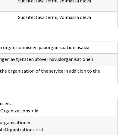
Suositettava termi
,
Voimassa oleva
Suositettava termi
,
Voimassa oleva
un organisoimiseen pääorganisaation lisäksi
ingen av tjänsten utöver huvudorganisationen
the organisation of the service in addition to the
useita.
Organizations + id
 organisationer.
bleOrganizations + id