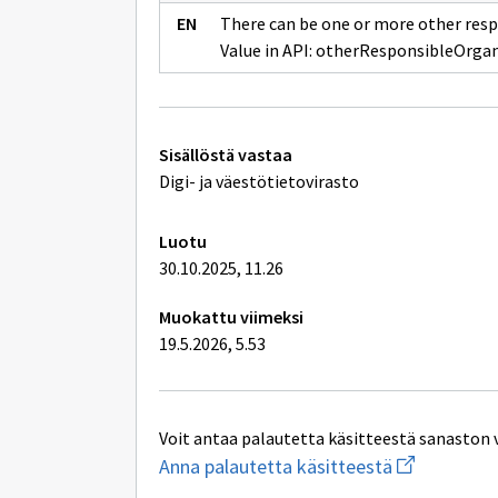
There can be one or more other resp
Value in API: otherResponsibleOrgan
Tekniset
Sisällöstä vastaa
lisätiedot
Digi- ja väestötietovirasto
Luotu
30.10.2025, 11.26
Muokattu viimeksi
19.5.2026, 5.53
Voit antaa palautetta käsitteestä sanaston 
Aloita
Anna palautetta käsitteestä
uuden