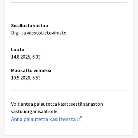
Tekniset
Sisällöstä vastaa
lisätiedot
Digi- ja väestötietovirasto
Luotu
14.8.2025, 6.33
Muokattu viimeksi
19.5.2026, 5.53
Voit antaa palautetta käsitteestä sanaston
vastuuorganisaatiolle.
Aloita
Anna palautetta käsitteestä
uuden
sähköpostin
kirjoitus