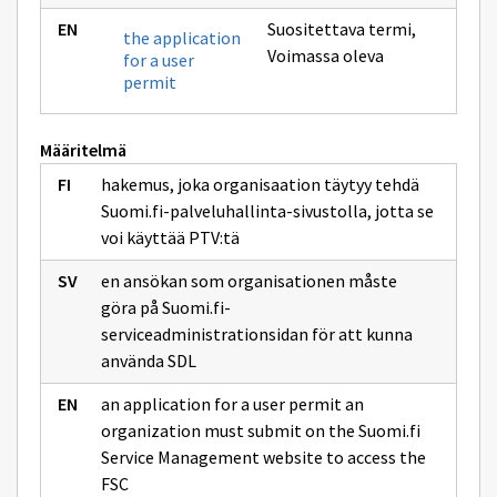
Suositettava termi
,
the application
Voimassa oleva
for a user
permit
Määritelmä
hakemus, joka organisaation täytyy tehdä
Suomi.fi-palveluhallinta-sivustolla, jotta se
voi käyttää PTV:tä
en ansökan som organisationen måste
göra på Suomi.fi-
serviceadministrationsidan för att kunna
använda SDL
an application for a user permit an
organization must submit on the Suomi.fi
Service Management website to access the
FSC