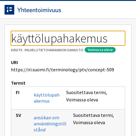
Siirrytty
Siirry suoraan sisältöön.
sivulle
käyttölupahakemus
voimassa oleva
KÄSITE
·
PALVELUTIETOVARANNON SANASTO
·
URI
https://iri.suomi.fi/terminology/ptv/concept-509
Termit
Suositettava termi
,
käyttölupah
Voimassa oleva
akemus
Suositettava termi
,
ansökan om
Voimassa oleva
användningstill
stånd