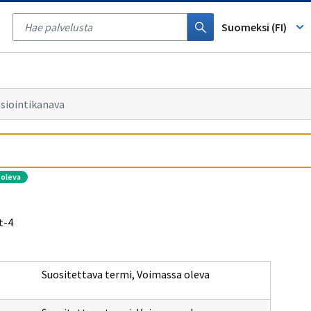
Tyhjennä
haku
Suomeksi (FI)
asiointikanava
 oleva
t-4
Suositettava termi
,
Voimassa oleva