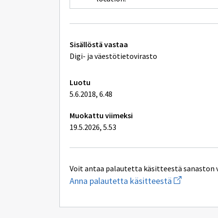
Tekniset
Sisällöstä vastaa
lisätiedot
Digi- ja väestötietovirasto
Luotu
5.6.2018, 6.48
Muokattu viimeksi
19.5.2026, 5.53
Voit antaa palautetta käsitteestä sanaston 
Aloita
Anna palautetta käsitteestä
uuden
sähköpostin
kirjoitus
osoitteesee