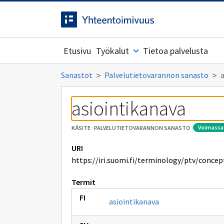
Siirrytty
Siirry suoraan sisältöön.
sivulle
Etusivu
Työkalut
Tietoa palvelusta
Sanastot
Palvelutietovarannon sanasto
asiointikanava
voimassa
KÄSITE
·
PALVELUTIETOVARANNON SANASTO
·
URI
https://iri.suomi.fi/terminology/ptv/concep
Termit
asiointikanava