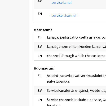
servicekanal
service channel
Määritelmä
kanava, jonka välityksellä asiakas vo
kanal genom vilken kunden kan anvä
channel through which the customer 
Huomautus
Asiointikanavia ovat verkkoasiointi,
palvelupaikka.
Servicekanaler är e-tjänst, webbsida,
Service channels include e-service, w
location.