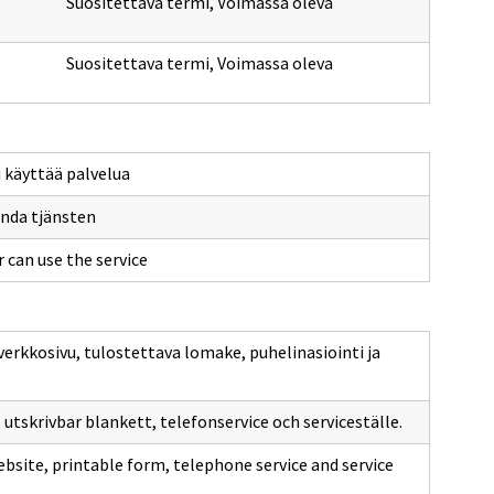
Suositettava termi
,
Voimassa oleva
Suositettava termi
,
Voimassa oleva
i käyttää palvelua
nda tjänsten
can use the service
 verkkosivu, tulostettava lomake, puhelinasiointi ja
 utskrivbar blankett, telefonservice och serviceställe.
ebsite, printable form, telephone service and service