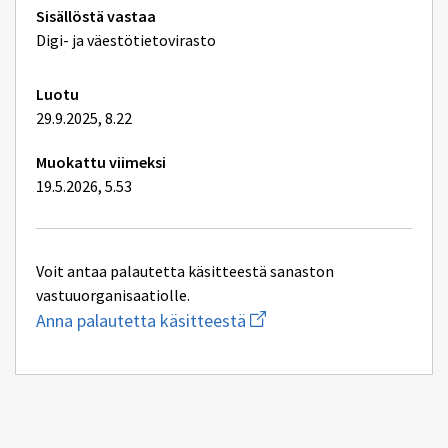
Tekniset
Sisällöstä vastaa
lisätiedot
Digi- ja väestötietovirasto
Luotu
29.9.2025, 8.22
Muokattu viimeksi
19.5.2026, 5.53
Voit antaa palautetta käsitteestä sanaston
vastuuorganisaatiolle.
Aloita
Anna palautetta käsitteestä
uuden
sähköpostin
kirjoitus
osoitteeseen
ptv-
tuki@dvv.fi