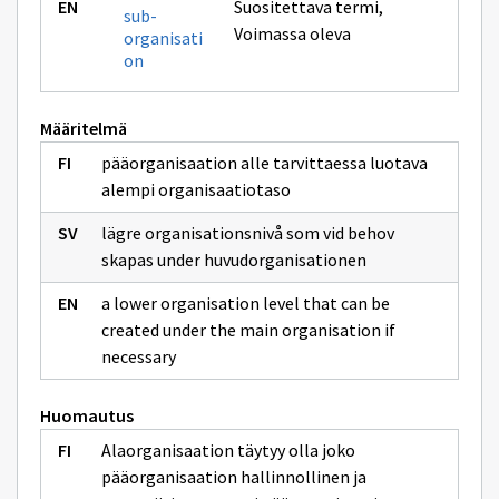
Suositettava termi
,
sub-
Voimassa oleva
organisati
on
Määritelmä
pääorganisaation alle tarvittaessa luotava
alempi organisaatiotaso
lägre organisationsnivå som vid behov
skapas under huvudorganisationen
a lower organisation level that can be
created under the main organisation if
necessary
Huomautus
Alaorganisaation täytyy olla joko
pääorganisaation hallinnollinen ja