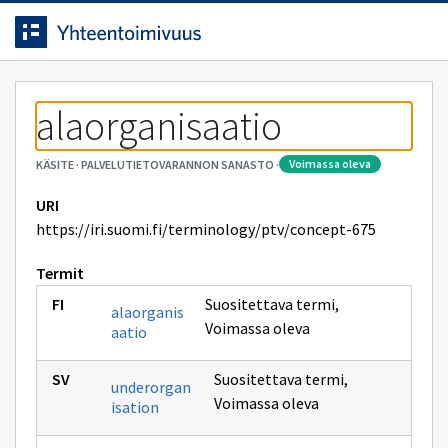
Siirrytty
Siirry suoraan sisältöön.
sivulle
alaorganisaatio
voimassa oleva
KÄSITE
·
PALVELUTIETOVARANNON SANASTO
·
URI
https://iri.suomi.fi/terminology/ptv/concept-675
Termit
Suositettava termi
,
alaorganis
Voimassa oleva
aatio
Suositettava termi
,
underorgan
Voimassa oleva
isation