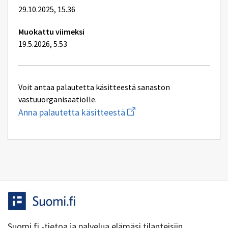
29.10.2025, 15.36
Muokattu viimeksi
19.5.2026, 5.53
Voit antaa palautetta käsitteestä sanaston
vastuuorganisaatiolle.
Aloita
Anna palautetta käsitteestä
uuden
sähköpostin
kirjoitus
osoitteeseen
ptv-
tuki@dvv.fi
Suomi.fi -tietoa ja palvelua elämäsi tilanteisiin.