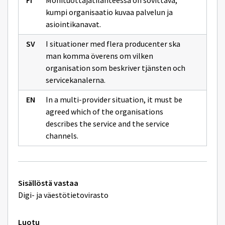
Monituottajatilanteessa on sovittava,
kumpi organisaatio kuvaa palvelun ja
asiointikanavat.
I situationer med flera producenter ska
man komma överens om vilken
organisation som beskriver tjänsten och
servicekanalerna.
In a multi-provider situation, it must be
agreed which of the organisations
describes the service and the service
channels.
Tekniset
Sisällöstä vastaa
lisätiedot
Digi- ja väestötietovirasto
Luotu