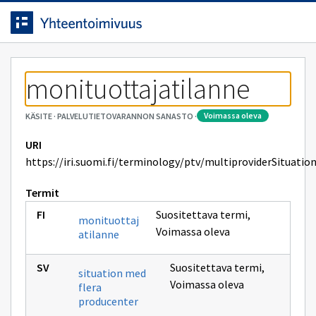
Siirrytty
Siirry suoraan sisältöön.
sivulle
monituottajatilanne
voimassa oleva
KÄSITE
·
PALVELUTIETOVARANNON SANASTO
·
URI
https://iri.suomi.fi/terminology/ptv/multiproviderSituatio
Termit
Suositettava termi
,
monituottaj
Voimassa oleva
atilanne
Suositettava termi
,
situation med
Voimassa oleva
flera
producenter