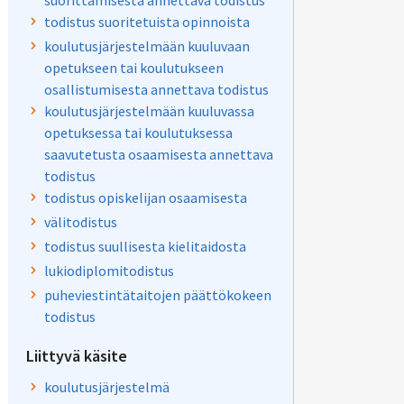
suorittamisesta annettava todistus
todistus suoritetuista opinnoista
koulutusjärjestelmään kuuluvaan
opetukseen tai koulutukseen
osallistumisesta annettava todistus
koulutusjärjestelmään kuuluvassa
opetuksessa tai koulutuksessa
saavutetusta osaamisesta annettava
todistus
todistus opiskelijan osaamisesta
välitodistus
todistus suullisesta kielitaidosta
lukiodiplomitodistus
puheviestintätaitojen päättökokeen
todistus
Liittyvä käsite
koulutusjärjestelmä