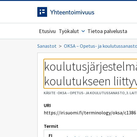
Siirrytty
Siirry suoraan sisältöön.
sivulle
Etusivu
Työkalut
Tietoa palvelusta
Sanastot
OKSA – Opetus- ja koulutussanasto,
koulutusjärjestelm
koulutukseen liitty
KÄSITE
·
OKSA – OPETUS- JA KOULUTUSSANASTO, 3. LAI
URI
https://iri.suomi.fi/terminology/oksa/c1386
Termit