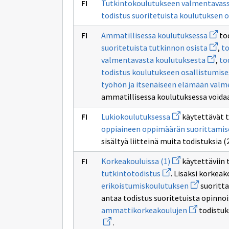
Tutkintokoulutukseen valmentavass
sivulle
todistu
todistus suoritetuista koulutuksen o
peruso
koko
Avaa
Ammatillisessa koulutuksessa
tod
oppimä
uuden
Avaa
suoritt
suoritetuista tutkinnon osista
,
to
ikkun
uuden
Avaa
sivull
valmentavasta koulutuksesta
,
to
ikkun
uuden
Ammat
sivull
todistus koulutukseen osallistumise
ikkuna
koulu
todist
sivulle
työhön ja itsenäiseen elämään val
suorit
todist
tutki
ammatillisessa koulutuksessa void
suorit
osista
työhö
Avaa
ja
Lukiokoulutuksessa
käytettävät t
uuden
itsenä
oppiaineen oppimäärän suorittamis
ikkunan
elämä
sivulle
valme
sisältyä liitteinä muita todistuksia (2
Lukiokoulutukse
koulut
Avaa
Korkeakouluissa (1)
käytettäviin 
uuden
Avaa
tutkintotodistus
. Lisäksi korkeak
ikkunan
uuden
sivulle
Avaa
erikoistumiskoulutuksen
suoritta
ikkunan
Korkeakouluissa
uuden
sivulle
antaa todistus suoritetuista opinno
(1)
ikkunan
tutkintotodistus
Avaa
sivulle
ammattikorkeakoulujen
todistuk
uuden
erikoistum
.
ikkunan