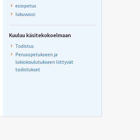
esiopetus
lukuvuosi
Kuuluu käsitekokoelmaan
Todistus
Perusopetukseen ja
lukiokoulutukseen liittyvät
todistukset