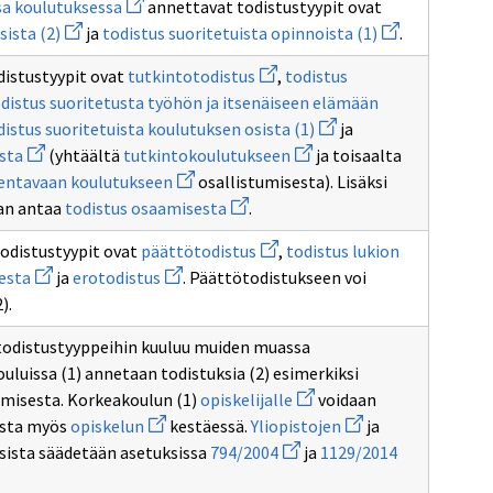
Avaa
todistus
a koulutuksessa
annettavat todistustyypit ovat
oppiaineen
uuden
osittain
Avaa
Avaa
s
oppimäärän
sista (2)
ja
todistus suoritetuista opinnoista (1)
.
ikkunan
suoritetusta
uuden
uuden
petuksen
suorittamisesta
sivulle
perusopetuksen
ikkunan
ikkunan
Avaa
Tutkintokoulutukseen
oppimäärästä
istustyypit ovat
tutkintotodistus
,
todistus
sivulle
sivulle
ärän
uuden
valmentavassa
todistus
todistus
amisesta
distus suoritetusta työhön ja itsenäiseen elämään
an
ikkunan
koulutuksessa
suoritetuista
suoritetuista
e
sivulle
Avaa
distus suoritetuista koulutuksen osista (1)
ja
an
koulutuksen
opinnoista
illisessa
tutkintotodistus
uuden
e
Avaa
Avaa
osista
(1)
sta
(yhtäältä
tutkintokoulutukseen
ja toisaalta
n
tuksessa
ikkunan
us
uuden
uuden
(2)
Avaa
sivulle
mentavaan koulutukseen
osallistumisesta). Lisäksi
etuista
ikkunan
ikkunan
us
uuden
todistus
nnon
sivulle
Avaa
sivulle
aan antaa
todistus osaamisesta
.
etusta
ikkunan
suoritetuista
todistus
uuden
tutkintokoulutukseen
n
sivulle
koulutuksen
koulutukseen
ikkunan
Avaa
työhön
osista
odistustyypit ovat
päättötodistus
,
todistus lukion
osallistumisesta
sivulle
uuden
iseen
ja
(1)
Avaa
Avaa
todistus
esta
ja
erotodistus
. Päättötodistukseen voi
ikkunan
än
itsenäiseen
uuden
uuden
osaamisesta
sivulle
ntavasta
elämään
).
ikkunan
ikkunan
ssa
päättötodistus
uksesta
valmentavaan
sivulle
sivulle
koulutukseen
todistus
erotodistus
todistustyyppeihin kuuluu muiden muassa
lukion
ouluissa (1) annetaan todistuksia (2) esimerkiksi
oppiaineen
Avaa
oppimäärän
misesta. Korkeakoulun (1)
opiskelijalle
voidaan
uuden
suorittamisesta
Avaa
Avaa
ista myös
opiskelun
kestäessä.
Yliopistojen
ja
ikkunan
uuden
uuden
Avaa
sivulle
Avaa
sista säädetään asetuksissa
794/2004
ja
1129/2014
ikkunan
ikkunan
iskoulutuksen
uuden
opiskelijalle
uuden
sivulle
sivulle
ikkunan
ikkunan
opiskelun
Yliopistojen