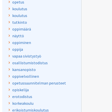
opetus
koulutus
koulutus
tutkinto
oppimäärä
näyttö
oppiminen
oppija
vapaa sivistystyö
osallistumistodistus
kansanopisto
oppivelvollinen
opetussuunnitelman perusteet
opiskelija
erotodistus
korkeakoulu
erikoistumiskoulutus