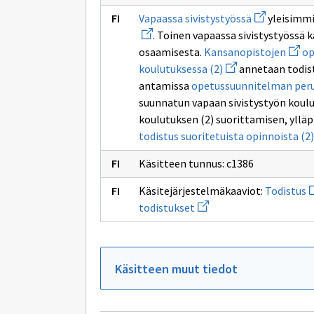
sivulle
Avaa
ammattikor
Vapaassa sivistystyössä
yleisimmi
uuden
. Toinen vapaassa sivistystyössä 
ikkunan
sivulle
Avaa
osaamisesta.
Kansanopistojen
op
Vapaassa
uuden
Avaa
koulutuksessa (2)
annetaan todist
sivistystyöss
ikkun
uuden
sivull
antamissa
opetussuunnitelman peru
ikkunan
Kansa
sivulle
suunnatun vapaan sivistystyön koul
koulutuksessa
koulutuksen (2) suorittamisen, ylläp
(2)
todistus suoritetuista opinnoista (2)
Käsitteen tunnus: c1386
A
Käsitejärjestelmäkaaviot:
Todistus
u
Avaa
todistukset
i
uuden
s
ikkunan
T
sivulle
Perusopetukseen
ja
Käsitteen muut tiedot
lukiokoulutukseen
liittyvät
todistukset