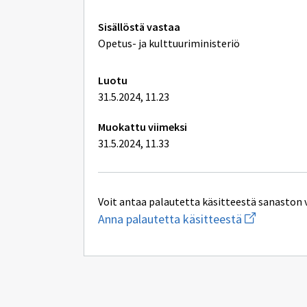
Tekniset
Sisällöstä vastaa
lisätiedot
Opetus- ja kulttuuriministeriö
Luotu
31.5.2024, 11.23
Muokattu viimeksi
31.5.2024, 11.33
Voit antaa palautetta käsitteestä sanaston 
Aloita
Anna palautetta käsitteestä
uuden
sähköpostin
kirjoitus
osoitteesee
oksa-
palaute@post