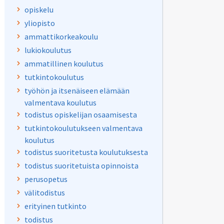
opiskelu
yliopisto
ammattikorkeakoulu
todistus
lukiokoulutus
ammatillinen koulutus
tutkintokoulutus
työhön ja itsenäiseen elämään
valmentava koulutus
todistus opiskelijan osaamisesta
tutkintokoulutukseen valmentava
koulutus
todistus suoritetusta koulutuksesta
todistus suoritetuista opinnoista
perusopetus
välitodistus
erityinen tutkinto
todistus