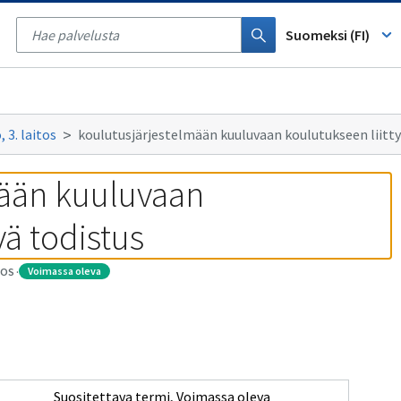
Tyhjennä
haku
Suomeksi (FI)
 3. laitos
koulutusjärjestelmään kuuluvaan koulutukseen liitty
ään kuuluvaan 
vä todistus
voimassa oleva
TOS
·
Suositettava termi
,
Voimassa oleva