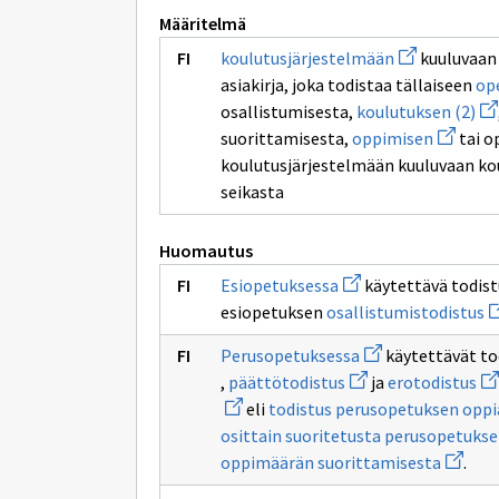
Määritelmä
Avaa
koulutusjärjestelmään
kuuluvaa
uuden
asiakirja, joka todistaa tällaiseen
op
ikkunan
sivulle
Av
osallistumisesta,
koulutuksen (2)
koulutusjärj
uu
Avaa
suorittamisesta,
oppimisen
tai o
ik
uuden
siv
koulutusjärjestelmään kuuluvaan kou
ikkunan
ko
sivulle
seikasta
(2)
oppimis
Huomautus
Avaa
Esiopetuksessa
käytettävä todis
uuden
A
esiopetuksen
osallistumistodistus
ikkunan
u
sivulle
i
Avaa
Esiopetuksessa
Perusopetuksessa
käytettävät to
si
uuden
Avaa
Av
o
,
päättötodistus
ja
erotodistus
ikkunan
uuden
uu
sivulle
eli
todistus perusopetuksen opp
ikkunan
ik
Perusopetuksessa
sivulle
siv
osittain suoritetusta perusopetuks
päättötodistus
er
Avaa
oppimäärän suorittamisesta
.
uuden
ikkuna