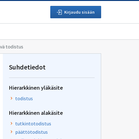
Kirjaudu sisään
vä todistus
Suhdetiedot
Hierarkkinen yläkäsite
todistus
Hierarkkinen alakäsite
tutkintotodistus
päättötodistus