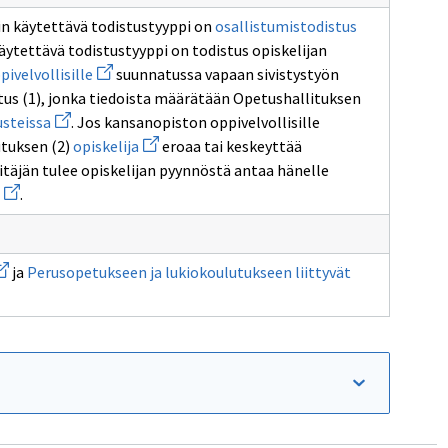
sivulle
sivulle
Avaa
keakoulujen
794/2004
1129/2014
n käytettävä todistustyyppi on
osallistumistodistus
uuden
käytettävä todistustyyppi on todistus opiskelijan
ikkunan
Avaa
sivulle
pivelvollisille
suunnatussa vapaan sivistystyön
uuden
osallistumis
us (1), jonka tiedoista määrätään Opetushallituksen
ä
an
ikkunan
e
Avaa
sivulle
steissa
. Jos kansanopiston oppivelvollisille
nopistojen
uuden
oppivelvollisille
Avaa
utuksen (2)
opiskelija
eroaa tai keskeyttää
ikkunan
uuden
sivulle
itäjän tulee opiskelijan pyynnöstä antaa hänelle
ikkunan
opetussuunnitelman
Avaa
sivulle
.
perusteissa
uuden
opiskelija
ikkunan
sivulle
todistus
vaa
suoritetuista
ja
Perusopetukseen ja lukiokoulutukseen liittyvät
uden
opinnoista
kkunan
(2)
ivulle
odistus