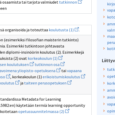
Avaa
vää osaamista tai tarjota valmiudet
tutkinnon
kirj
uuden
seen
ikkunan
vapa
sivulle
kot
tutkinnon
amma
Avaa
sä organisoida ja toteuttaa
koulutusta (1)
.
valm
uuden
maa
ikkunan
on (esimerkiksi filosofian maisterin tutkinto)
sivulle
peru
koulutusta
ia. Esimerkki tutkintoon johtavasta
koti
(1)
en diplomi-insinöörin koulutus (2). Esimerkkejä
Avaa
ksista (2) ovat
korkeakoulun (1)
Liitty
uuden
Avaa
Avaa
sen koulutuksen
tutkinnon osa
ikkunan
uuden
uuden
Avaa
sivulle
tutk
avoimena yliopisto-opetuksena
tai
vapaana
ikkunan
ikkunan
uuden
korkeakoulun
Avaa
sivulle
sivulle
Avaa
ope
kso
, korkeakoulun (1)
erikoistumiskoulutus
ikkunan
(1)
isuus
uuden
ammatillisen
tutkinnon
uuden
Avaa
sivulle
Avaa
koulutus
ja
taiteen perusopetuksen
kork
ikkunan
koulutuksen
osa
ikkunan
uuden
avoimena
uuden
sivulle
sivulle
ikkunan
yliopisto-
ikkunan
amma
opintojakso
erikoistumiskoulut
sivulle
opetuksena
sivulle
avoi
tutkintokoulutukseen
taiteen
 Standardissa Metadata for Learning
valmentava
perusopetuksen
vapa
15982:en) käytetään termiä learning opportunity
koulutus
Avaa
opin
arkoitetaan
opetussuunnitelmassa (2)
uuden