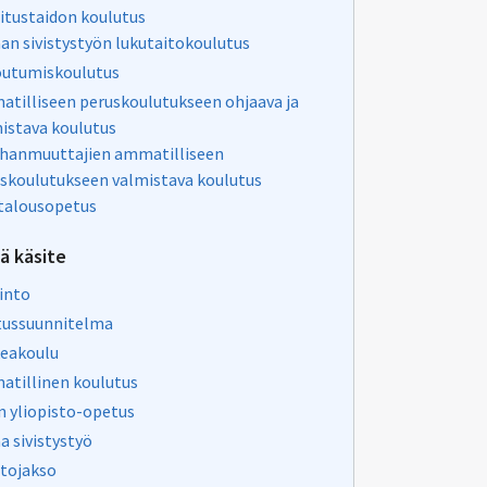
oitustaidon koulutus
an sivistystyön lukutaitokoulutus
outumiskoulutus
tilliseen peruskoulutukseen ohjaava ja
istava koulutus
hanmuuttajien ammatilliseen
skoulutukseen valmistava koulutus
talousopetus
vä käsite
into
tussuunnitelma
eakoulu
tillinen koulutus
us
n yliopisto-opetus
a sivistystyö
tojakso