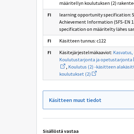
määritellyn koulutuksen (2) rakentee
learning opportunity specification:
Achievement Information (SFS-EN 15
specification on määritelty lähes sa
Käsitteen tunnus: c122
Käsitejärjestelmäkaaviot:
Kasvatus, 
Koulutustarjonta ja opetustarjonta
,
Koulutus (2) -käsitteen alakäsit
Avaa
s
koulutukset (2)
uuden
ikkunan
j
sivulle
Tutkintoon
johtamattomat
Käsitteen muut tiedot
koulutukset
(2)
Tekniset
Sisällöstä vastaa