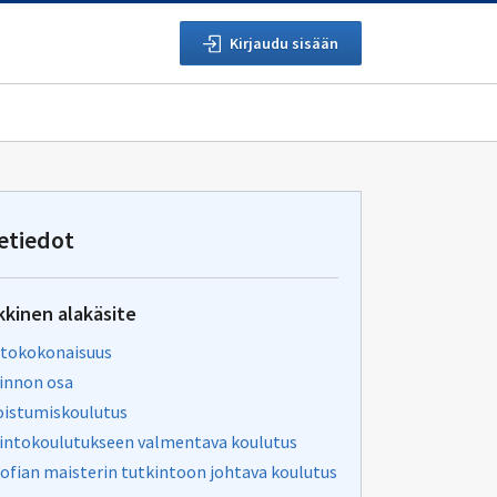
Kirjaudu sisään
etiedot
kkinen alakäsite
tokokonaisuus
innon osa
oistumiskoulutus
intokoulutukseen valmentava koulutus
sofian maisterin tutkintoon johtava koulutus