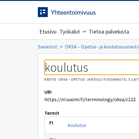
Siirrytty
Siirry suoraan sisältöön.
sivulle
Etusivu
Työkalut
Tietoa palvelusta
Sanastot
OKSA – Opetus- ja koulutussanasto,
koulutus
KÄSITE
·
OKSA – OPETUS- JA KOULUTUSSANASTO, 3. LAI
URI
https://iri.suomi.fi/terminology/oksa/c122
Termit
koulutus