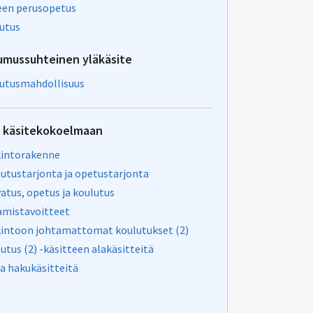
een perusopetus
utus
umussuhteinen yläkäsite
utusmahdollisuus
u käsitekokoelmaan
kintorakenne
utustarjonta ja opetustarjonta
atus, opetus ja koulutus
mistavoitteet
intoon johtamattomat koulutukset (2)
utus (2) -käsitteen alakäsitteitä
a hakukäsitteitä