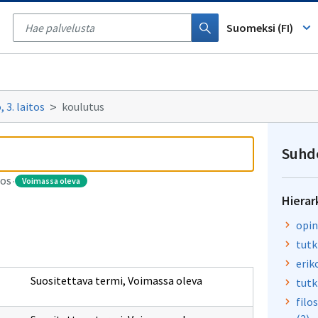
Tyhjennä
haku
Suomeksi (FI)
 3. laitos
koulutus
Suhd
voimassa oleva
TOS
·
Hierar
opin
tutk
erik
Suositettava termi
,
Voimassa oleva
tutk
filo