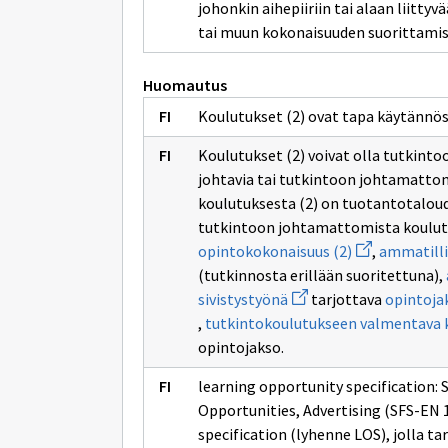
johonkin aihepiiriin tai alaan liitty
tai muun kokonaisuuden suorittami
Huomautus
Koulutukset (2) ovat tapa käytännös
Koulutukset (2) voivat olla tutkinto
johtavia tai tutkintoon johtamattom
koulutuksesta (2) on tuotantotaloud
tutkintoon johtamattomista koulutu
Avaa
opintokokonaisuus (2)
,
ammatilli
uuden
(tutkinnosta erillään suoritettuna),
ikkunan
Avaa
sivulle
sivistystyönä
tarjottava
opintoja
uuden
opintokokona
,
tutkintokoulutukseen valmentava 
ikkunan
(2)
sivulle
opintojakso.
vapaana
sivistystyönä
learning opportunity specification:
Opportunities, Advertising (SFS-EN 
specification (lyhenne LOS), jolla t