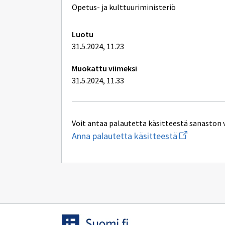
lisätiedot
Opetus- ja kulttuuriministeriö
Luotu
31.5.2024, 11.23
Muokattu viimeksi
31.5.2024, 11.33
Voit antaa palautetta käsitteestä sanaston 
Aloita
Anna palautetta käsitteestä
uuden
sähköpostin
kirjoitus
osoitteesee
oksa-
palaute@post