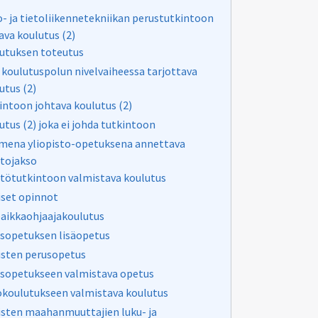
o- ja tietoliikennetekniikan perustutkintoon
ava koulutus (2)
utuksen toteutus
koulutuspolun nivelvaiheessa tarjottava
utus (2)
intoon johtava koulutus (2)
utus (2) joka ei johda tutkintoon
mena yliopisto-opetuksena annettava
tojakso
tötutkintoon valmistava koulutus
liset opinnot
aikkaohjaajakoulutus
sopetuksen lisäopetus
isten perusopetus
sopetukseen valmistava opetus
okoulutukseen valmistava koulutus
isten maahanmuuttajien luku- ja