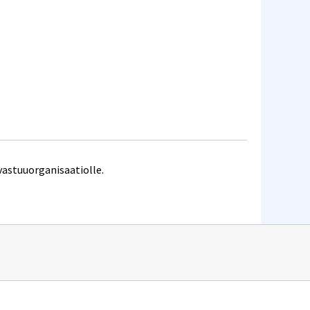
vastuuorganisaatiolle.
n
it.csc.fi