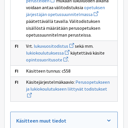
perusteiden
mukaan lukuvuoden aikana
ikkunan
uuden
sivulle
voidaan antaa välitodistuksia
opetuksen
ikkunan
Perusopetuksen
sivulle
Avaa
järjestäjän opetussuunnitelmassa
opetussuunnitelman
uuden
päätettävällä tavalla. Välitodistuksen
perusteiden
ikkunan
sivulle
sisällöstä määrätään perusopetuksen
opetuksen
opetussuunnitelman perusteissa.
järjestäjän
opetussuunnitel
Avaa
Vrt.
lukuvuositodistus
sekä mm.
uuden
Avaa
lukiokoulutuksessa
käytettävä käsite
ikkunan
uuden
Avaa
sivulle
opintosuoritusote
.
ikkunan
uuden
lukuvuositodistus
sivulle
ikkunan
lukiokoulutuksessa
Käsitteen tunnus: c558
sivulle
opintosuoritusote
Käsitejärjestelmäkaavio:
Perusopetukseen
Avaa
ja lukiokoulutukseen liittyvät todistukset
uuden
ikkunan
sivulle
Perusopet
ja
lukiokoul
liittyvät
Käsitteen muut tiedot
todistukse