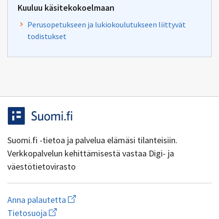
Kuuluu käsitekokoelmaan
Perusopetukseen ja lukiokoulutukseen liittyvät
todistukset
Suomi.fi -tietoa ja palvelua elämäsi tilanteisiin.
Verkkopalvelun kehittämisestä vastaa Digi- ja
väestötietovirasto
Aloita
Anna palautetta
uuden
Avaa
Tietosuoja
sähköpostin
linkki