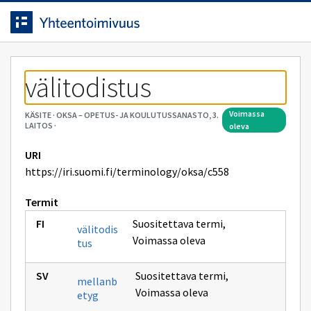
Siirrytty
Siirry suoraan sisältöön.
sivulle
välitodistus
voimassa
KÄSITE
·
OKSA – OPETUS- JA KOULUTUSSANASTO, 3.
LAITOS
·
oleva
URI
https://iri.suomi.fi/terminology/oksa/c558
Termit
Suositettava termi
,
välitodis
Voimassa oleva
tus
Suositettava termi
,
mellanb
Voimassa oleva
etyg