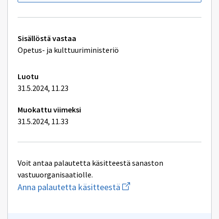
Tekniset
Sisällöstä vastaa
lisätiedot
Opetus- ja kulttuuriministeriö
Luotu
31.5.2024, 11.23
Muokattu viimeksi
31.5.2024, 11.33
Voit antaa palautetta käsitteestä sanaston
vastuuorganisaatiolle.
Aloita
Anna palautetta käsitteestä
uuden
sähköpostin
kirjoitus