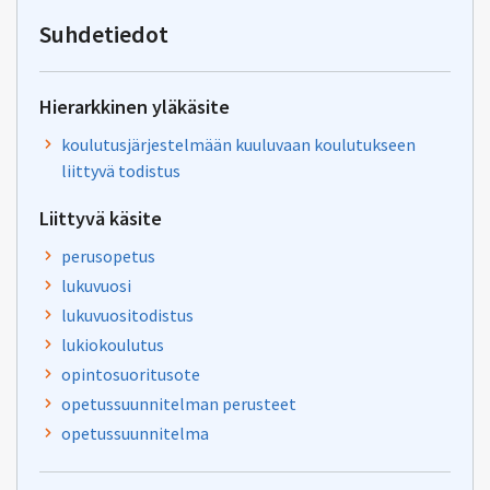
osoitteeseen
oksa-
Suhdetiedot
palaute@postit.csc.fi
Hierarkkinen yläkäsite
koulutusjärjestelmään kuuluvaan koulutukseen
liittyvä todistus
Liittyvä käsite
perusopetus
lukuvuosi
lukuvuositodistus
lukiokoulutus
opintosuoritusote
opetussuunnitelman perusteet
opetussuunnitelma