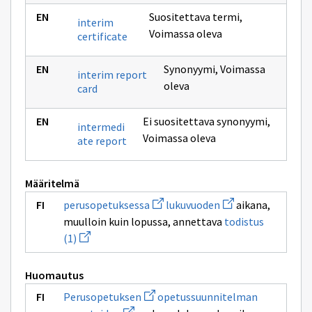
Suositettava termi
,
interim
Voimassa oleva
certificate
Synonyymi
,
Voimassa
interim report
oleva
card
Ei suositettava synonyymi
,
intermedi
Voimassa oleva
ate report
Määritelmä
Avaa
Avaa
perusopetuksessa
lukuvuoden
aikana,
uuden
uuden
muulloin kuin lopussa, annettava
todistus
ikkunan
ikkunan
Avaa
sivulle
sivulle
(1)
uuden
perusopetuksessa
lukuvuoden
ikkunan
sivulle
Huomautus
todistus
(1)
Avaa
Perusopetuksen
opetussuunnitelman
uuden
Avaa