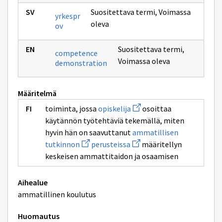
Suositettava termi
,
Voimassa
yrkespr
oleva
ov
Suositettava termi
,
competence
Voimassa oleva
demonstration
Määritelmä
Avaa
toiminta, jossa
opiskelija
osoittaa
uuden
käytännön työtehtäviä tekemällä, miten
ikkunan
sivulle
hyvin hän on saavuttanut
ammatillisen
opiskelija
Avaa
Avaa
tutkinnon
perusteissa
määritellyn
uuden
uuden
keskeisen ammattitaidon ja osaamisen
ikkunan
ikkunan
sivulle
sivulle
ammatillisen
perusteissa
tutkinnon
Aihealue
ammatillinen koulutus
Huomautus