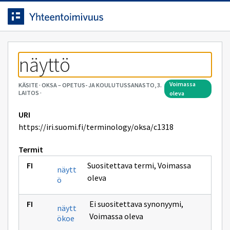
Siirrytty
Siirry suoraan sisältöön.
sivulle
näyttö
voimassa
KÄSITE
·
OKSA – OPETUS- JA KOULUTUSSANASTO, 3.
LAITOS
·
oleva
URI
https://iri.suomi.fi/terminology/oksa/c1318
Termit
Suositettava termi
,
Voimassa
näytt
oleva
ö
Ei suositettava synonyymi
,
näytt
Voimassa oleva
ökoe