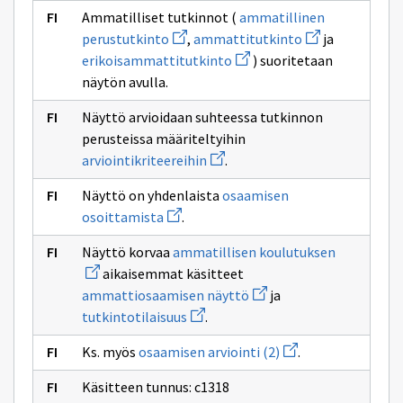
Ammatilliset tutkinnot (
ammatillinen
Avaa
Avaa
perustutkinto
,
ammattitutkinto
ja
uuden
uuden
Avaa
erikoisammattitutkinto
) suoritetaan
ikkunan
ikkunan
uuden
sivulle
sivulle
näytön avulla.
ikkunan
ammatillinen
ammattitutkint
sivulle
perustutkinto
erikoisammattitutkinto
Näyttö arvioidaan suhteessa tutkinnon
perusteissa määriteltyihin
Avaa
arviointikriteereihin
.
uuden
ikkunan
Näyttö on yhdenlaista
osaamisen
sivulle
Avaa
arviointikriteereihin
osoittamista
.
uuden
ikkunan
Avaa
Näyttö korvaa
ammatillisen koulutuksen
sivulle
uuden
osaamisen
aikaisemmat käsitteet
ikkunan
osoittamista
Avaa
sivulle
ammattiosaamisen näyttö
ja
uuden
ammatilli
Avaa
tutkintotilaisuus
.
ikkunan
koulutuks
uuden
sivulle
ikkunan
Avaa
ammattiosaamisen
Ks. myös
osaamisen arviointi (2)
.
sivulle
uuden
näyttö
tutkintotilaisuus
ikkunan
Käsitteen tunnus: c1318
sivulle