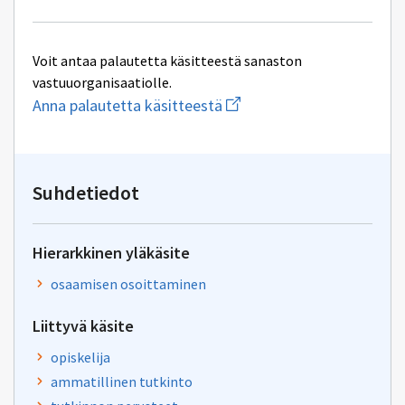
Voit antaa palautetta käsitteestä sanaston
vastuuorganisaatiolle.
Aloita
Anna palautetta käsitteestä
uuden
sähköpostin
kirjoitus
osoitteeseen
oksa-
Suhdetiedot
palaute@postit.csc.fi
Hierarkkinen yläkäsite
osaamisen osoittaminen
Liittyvä käsite
opiskelija
ammatillinen tutkinto