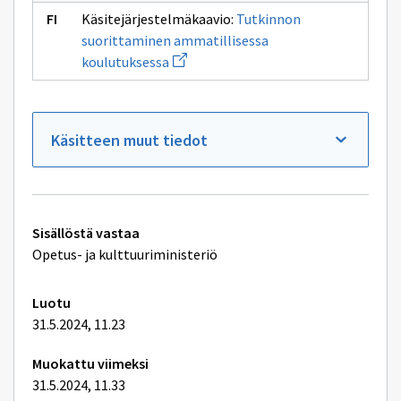
osaamisen
arviointi
Käsitejärjestelmäkaavio:
Tutkinnon
(2)
suorittaminen ammatillisessa
Avaa
koulutuksessa
uuden
ikkunan
sivulle
Tutkinnon
suorittaminen
Käsitteen muut tiedot
ammatillisessa
koulutuksessa
Tekniset
Sisällöstä vastaa
lisätiedot
Opetus- ja kulttuuriministeriö
Luotu
31.5.2024, 11.23
Muokattu viimeksi
31.5.2024, 11.33