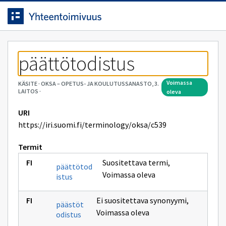
Siirrytty
Siirry suoraan sisältöön.
sivulle
päättötodistus
voimassa
KÄSITE
·
OKSA – OPETUS- JA KOULUTUSSANASTO, 3.
LAITOS
·
oleva
URI
https://iri.suomi.fi/terminology/oksa/c539
Termit
Suositettava termi
,
päättötod
Voimassa oleva
istus
Ei suositettava synonyymi
,
päästöt
Voimassa oleva
odistus