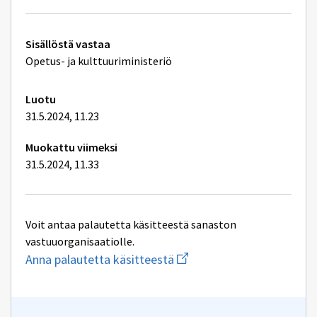
Tekniset
Sisällöstä vastaa
lisätiedot
Opetus- ja kulttuuriministeriö
Luotu
31.5.2024, 11.23
Muokattu viimeksi
31.5.2024, 11.33
Voit antaa palautetta käsitteestä sanaston
vastuuorganisaatiolle.
Aloita
Anna palautetta käsitteestä
uuden
sähköpostin
kirjoitus
osoitteeseen