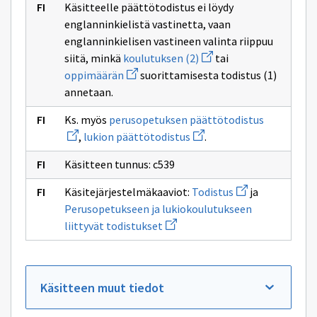
taiteen
Käsitteelle päättötodistus ei löydy
perusopetuksess
englanninkielistä vastinetta, vaan
englanninkielisen vastineen valinta riippuu
Avaa
siitä, minkä
koulutuksen (2)
tai
uuden
Avaa
oppimäärän
suorittamisesta todistus (1)
ikkunan
uuden
sivulle
annetaan.
ikkunan
koulutuksen
sivulle
(2)
Avaa
oppimäärän
Ks. myös
perusopetuksen päättötodistus
uuden
Avaa
,
lukion päättötodistus
.
ikkunan
uuden
sivulle
ikkunan
perusopet
Käsitteen tunnus: c539
sivulle
päättötodi
lukion
Avaa
päättötodistus
Käsitejärjestelmäkaaviot:
Todistus
ja
uuden
Perusopetukseen ja lukiokoulutukseen
ikkunan
Avaa
sivulle
liittyvät todistukset
uuden
Todistus
ikkunan
sivulle
Perusopetukseen
ja
Käsitteen muut tiedot
lukiokoulutukseen
liittyvät
todistukset