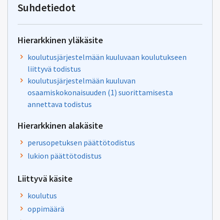
oksa-
Suhdetiedot
palaute@postit.csc.fi
Hierarkkinen yläkäsite
koulutusjärjestelmään kuuluvaan koulutukseen
liittyvä todistus
koulutusjärjestelmään kuuluvan
osaamiskokonaisuuden (1) suorittamisesta
annettava todistus
Hierarkkinen alakäsite
perusopetuksen päättötodistus
lukion päättötodistus
Liittyvä käsite
koulutus
oppimäärä