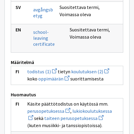
Suositettava termi
,
avgångsb
Voimassa oleva
etyg
Suositettava termi
,
school-
Voimassa oleva
leaving
certificate
Määritelmä
Avaa
Avaa
todistus (1)
tietyn
koulutuksen (2)
uuden
uuden
Avaa
koko
oppimäärän
suorittamisesta
ikkunan
ikkunan
uuden
sivulle
sivulle
ikkunan
todistus
koulutuksen
sivulle
(1)
(2)
Huomautus
oppimäärän
Käsite päättötodistus on käytössä mm.
Avaa
Avaa
perusopetuksessa
,
lukiokoulutuksessa
uuden
uuden
Avaa
sekä
taiteen perusopetuksessa
ikkunan
ikkunan
uuden
sivulle
sivulle
(kuten musiikki- ja tanssiopistoissa).
ikkunan
perusopetuksessa
lukiokoulu
sivulle