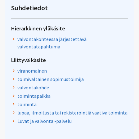
yhteentoimivuus@dvv.fi
Suhdetiedot
Hierarkkinen yläkäsite
valvontakohteessa järjestettävä
valvontatapahtuma
Liittyvä käsite
viranomainen
toimivaltainen sopimustoimija
valvontakohde
toimintapaikka
toiminta
lupaa, ilmoitusta tai rekisteröintiä vaativa toiminta
Luvat ja valvonta -palvelu