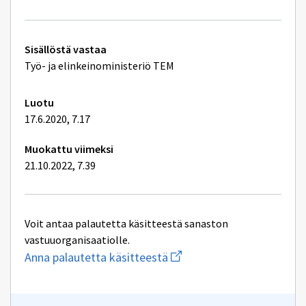
lupaa,
ilmoitusta
tai
rekisteröintiä
Tekniset
Sisällöstä vastaa
vaativan
lisätiedot
toiminnan
Työ- ja elinkeinoministeriö TEM
Luotu
17.6.2020, 7.17
Muokattu viimeksi
21.10.2022, 7.39
Voit antaa palautetta käsitteestä sanaston
vastuuorganisaatiolle.
Aloita
Anna palautetta käsitteestä
uuden
sähköpostin
kirjoitus
osoitteeseen