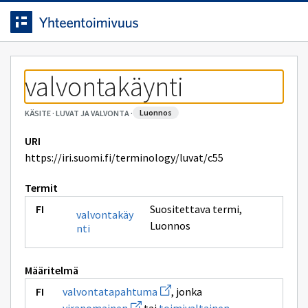
Siirrytty
Siirry suoraan sisältöön.
sivulle
valvontakäynti
luonnos
KÄSITE
·
LUVAT JA VALVONTA
·
URI
https://iri.suomi.fi/terminology/luvat/c55
Termit
Suositettava termi
,
valvontakäy
Luonnos
nti
Määritelmä
Avaa
valvontatapahtuma
, jonka
uuden
Avaa