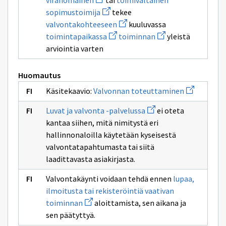
viranomainen
tai
toimivaltainen
ikkunan
uuden
Avaa
sivulle
sopimustoimija
tekee
ikkunan
uuden
valvontatapahtuma
sivulle
Avaa
valvontakohteeseen
kuuluvassa
ikkunan
viranomainen
uuden
sivulle
Avaa
Avaa
toimintapaikassa
toiminnan
yleistä
ikkunan
toimivaltainen
uuden
uuden
sivulle
arviointia varten
sopimustoimija
ikkunan
ikkunan
valvontakohteeseen
sivulle
sivulle
toimintapaikassa
toiminnan
Huomautus
Avaa
Käsitekaavio:
Valvonnan toteuttaminen
uuden
ikkunan
Avaa
Luvat ja valvonta -palvelussa
ei oteta
sivulle
uuden
Valvonnan
kantaa siihen, mitä nimitystä eri
ikkunan
toteuttami
sivulle
hallinnonaloilla käytetään kyseisestä
Luvat
valvontatapahtumasta tai siitä
ja
valvonta
laadittavasta asiakirjasta.
-
palvelussa
Valvontakäynti voidaan tehdä ennen
lupaa,
ilmoitusta tai rekisteröintiä vaativan
Avaa
toiminnan
aloittamista, sen aikana ja
uuden
sen päätyttyä.
ikkunan
sivulle