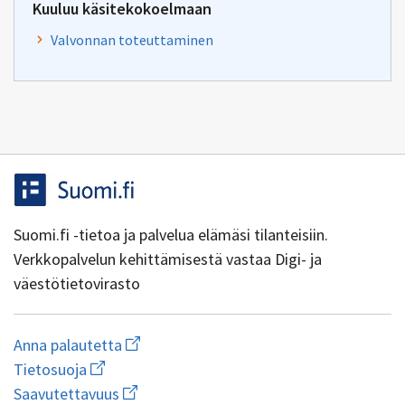
Kuuluu käsitekokoelmaan
Valvonnan toteuttaminen
Suomi.fi -tietoa ja palvelua elämäsi tilanteisiin.
Verkkopalvelun kehittämisestä vastaa Digi- ja
väestötietovirasto
Aloita
Anna palautetta
uuden
Avaa
Tietosuoja
sähköpostin
linkki
Avaa
kirjoitus
Saavutettavuus
uuteen
linkki
osoitteeseen