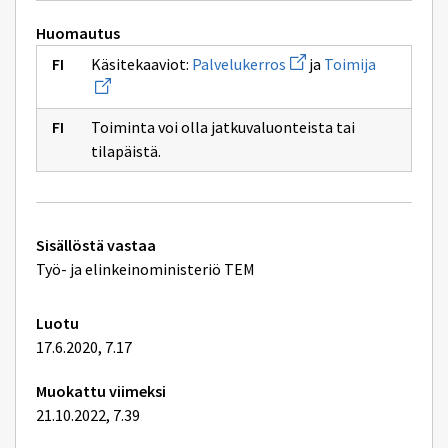
Huomautus
Avaa
Avaa
Käsitekaaviot:
Palvelukerros
ja
Toimija
uuden
uuden
ikkunan
ikkunan
sivulle
sivulle
Palvelukerros
Toimija
Toiminta voi olla jatkuvaluonteista tai
tilapäistä.
Tekniset
Sisällöstä vastaa
lisätiedot
Työ- ja elinkeinoministeriö TEM
Luotu
17.6.2020, 7.17
Muokattu viimeksi
21.10.2022, 7.39