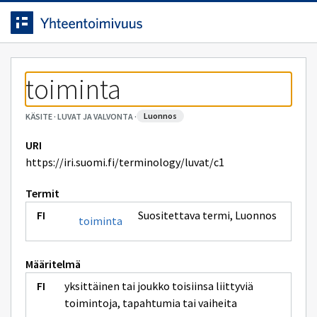
Siirrytty
Siirry suoraan sisältöön.
sivulle
toiminta
luonnos
KÄSITE
·
LUVAT JA VALVONTA
·
URI
https://iri.suomi.fi/terminology/luvat/c1
Termit
Suositettava termi
,
Luonnos
toiminta
Määritelmä
yksittäinen tai joukko toisiinsa liittyviä
toimintoja, tapahtumia tai vaiheita