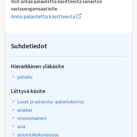
Voit antaa palautetta käsitteestä sanaston
vastuuorganisaatiolle.
Aloita
Anna palautetta käsitteestä
uuden
sähköpostin
kirjoitus
osoitteeseen
yhteentoimivuus@dvv.fi
Suhdetiedot
Hierarkkinen yläkäsite
palvelu
Liittyvä käsite
Luvat ja valvonta -palvelukerros
asiakas
viranomainen
asia
asiointikokonaisuus