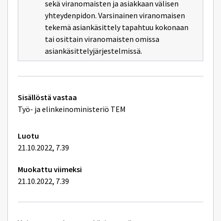
sivulle
sekä viranomaisten ja asiakkaan välisen
asiankäsittelyn
yhteydenpidon. Varsinainen viranomaisen
tekemä asiankäsittely tapahtuu kokonaan
tai osittain viranomaisten omissa
asiankäsittelyjärjestelmissä.
Tekniset
Sisällöstä vastaa
lisätiedot
Työ- ja elinkeinoministeriö TEM
Luotu
21.10.2022, 7.39
Muokattu viimeksi
21.10.2022, 7.39