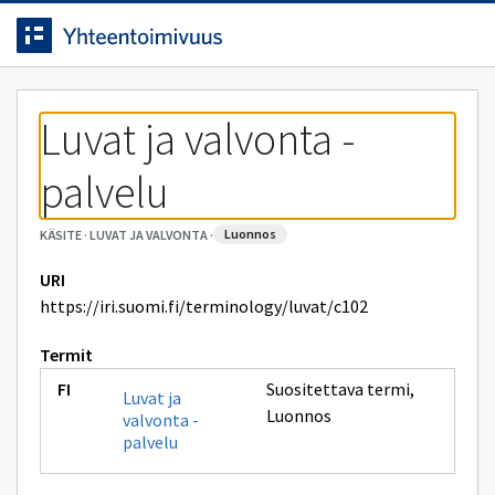
Siirrytty
Siirry suoraan sisältöön.
sivulle
Luvat ja valvonta -
palvelu
luonnos
KÄSITE
·
LUVAT JA VALVONTA
·
URI
https://iri.suomi.fi/terminology/luvat/c102
Termit
Suositettava termi
,
Luvat ja
Luonnos
valvonta -
palvelu