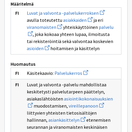
Määritelmä
Avaa
Luvat ja valvonta -palvelukerroksen
uuden
Avaa
avulla toteutettu
asiakkaiden
ja eri
ikkunan
uuden
Avaa
sivulle
Avaa
viranomaisten
yhteiskäyttöinen
palvelu
ikkunan
uuden
Luvat
uuden
sivulle
, joka kokoaa yhteen lupaa, ilmoitusta
ikkunan
ja
ikkunan
asiakkaiden
sivulle
valvonta
sivulle
tai rekisteröintiä sekä valvontaa koskevien
viranomaisten
-
palvelu
Avaa
asioiden
hoitamisen ja käsittelyn
palvelukerrokse
uuden
ikkunan
sivulle
Huomautus
asioiden
Avaa
Käsitekaavio:
Palvelukerros
uuden
ikkunan
Luvat ja valvonta -palvelu mahdollistaa
sivulle
Palvelukerros
keskitetysti palvelutarpeen päättelyn,
Avaa
asiakaslähtöisten
asiointikokonaisuuksien
uuden
Avaa
muodostamisen,
vireillepanoon
ikkunan
uuden
sivulle
liittyvien yhteisten tietosisältöjen
ikkunan
asiointik
Avaa
sivulle
hallinnan,
asiankäsittelyn
etenemisen
uuden
vireillepanoon
seurannan ja viranomaisten keskinäisen
ikkunan