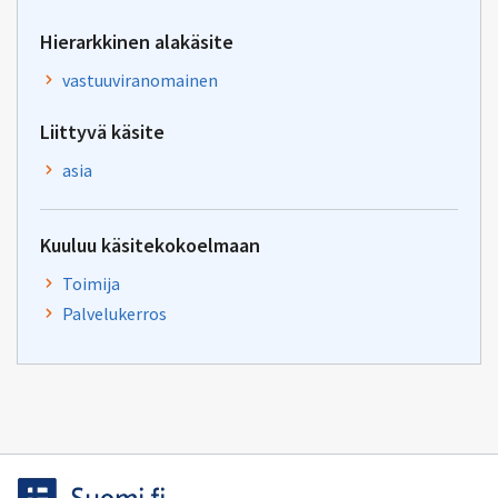
Hierarkkinen alakäsite
vastuuviranomainen
Liittyvä käsite
asia
Kuuluu käsitekokoelmaan
Toimija
Palvelukerros