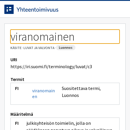
Siirrytty
Siirry suoraan sisältöön.
sivulle
viranomainen
luonnos
KÄSITE
·
LUVAT JA VALVONTA
·
URI
https://iri.suomi.fi/terminology/luvat/c3
Termit
Suositettava termi
,
viranomain
Luonnos
en
Määritelmä
julkisyhteisön toimielin, jolla on