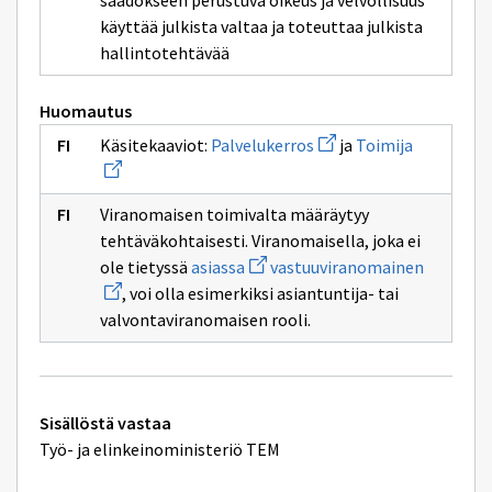
säädökseen perustuva oikeus ja velvollisuus
käyttää julkista valtaa ja toteuttaa julkista
hallintotehtävää
Huomautus
Avaa
Avaa
Käsitekaaviot:
Palvelukerros
ja
Toimija
uuden
uuden
ikkunan
ikkunan
sivulle
sivulle
Palvelukerros
Toimija
Viranomaisen toimivalta määräytyy
tehtäväkohtaisesti. Viranomaisella, joka ei
Avaa
Avaa
ole tietyssä
asiassa
vastuuviranomainen
uuden
uuden
, voi olla esimerkiksi asiantuntija- tai
ikkunan
ikkunan
sivulle
sivulle
valvontaviranomaisen rooli.
asiassa
vastuuvi
Tekniset
Sisällöstä vastaa
lisätiedot
Työ- ja elinkeinoministeriö TEM