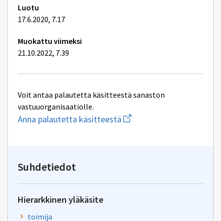
Luotu
17.6.2020, 7.17
Muokattu viimeksi
21.10.2022, 7.39
Voit antaa palautetta käsitteestä sanaston
vastuuorganisaatiolle.
Aloita
Anna palautetta käsitteestä
uuden
sähköpostin
kirjoitus
osoitteeseen
yhteentoimivuus@dvv.fi
Suhdetiedot
Hierarkkinen yläkäsite
toimija