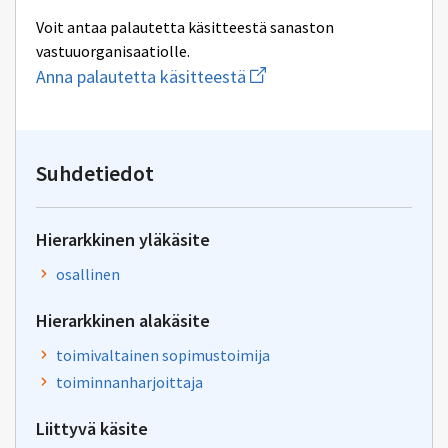
Voit antaa palautetta käsitteestä sanaston
vastuuorganisaatiolle.
Aloita
Anna palautetta käsitteestä
uuden
sähköpostin
kirjoitus
osoitteeseen
yhteentoimivuus@dvv.fi
Suhdetiedot
Hierarkkinen yläkäsite
osallinen
Hierarkkinen alakäsite
toimivaltainen sopimustoimija
toiminnanharjoittaja
Liittyvä käsite