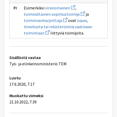
Avaa
Esimerkiksi
viranomainen
,
uuden
Avaa
toimivaltainen sopimustoimija
ja
ikkunan
uuden
Avaa
sivulle
toiminnanharjoittaja
ovat
lupaa,
ikkunan
uuden
viranomainen
sivulle
ilmoitusta tai rekisteröintiä vaativaan
ikkunan
toimivaltainen
Avaa
sivulle
toimintaan
liittyviä toimijoita.
sopimustoimija
uuden
toiminnanharjoittaja
ikkunan
sivulle
lupaa,
ilmoitusta
Tekniset
tai
Sisällöstä vastaa
rekisteröintiä
lisätiedot
Työ- ja elinkeinoministeriö TEM
vaativaan
toimintaan
Luotu
17.6.2020, 7.17
Muokattu viimeksi
21.10.2022, 7.39