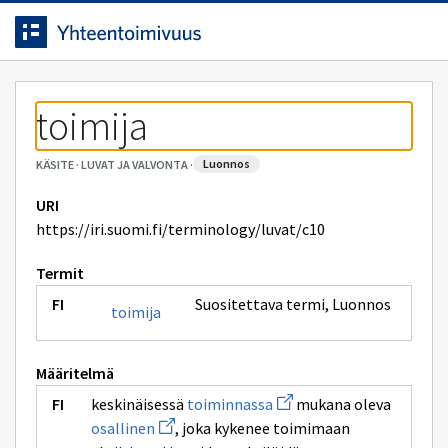
Siirrytty
Siirry suoraan sisältöön.
sivulle
toimija
luonnos
KÄSITE
·
LUVAT JA VALVONTA
·
URI
https://iri.suomi.fi/terminology/luvat/c10
Termit
Suositettava termi
,
Luonnos
toimija
Määritelmä
Avaa
keskinäisessä
toiminnassa
mukana oleva
uuden
Avaa
osallinen
, joka kykenee toimimaan
ikkunan
uuden
sivulle