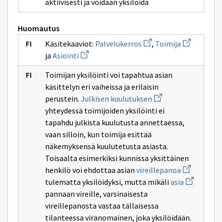
aktiivisesti ja voidaan yksilöidä
ikkunan
toiminnassa
sivulle
osallinen
Huomautus
Avaa
Avaa
Käsitekaaviot:
Palvelukerros
,
Toimija
uuden
uuden
Avaa
ja
Asiointi
ikkunan
ikkunan
uuden
sivulle
sivulle
ikkunan
Palvelukerros
Toimija
Toimijan yksilöinti voi tapahtua asian
sivulle
Asiointi
käsittelyn eri vaiheissa ja erilaisin
Avaa
perustein.
Julkisen kuulutuksen
uuden
yhteydessä toimijoiden yksilöinti ei
ikkunan
sivulle
tapahdu julkista kuulutusta annettaessa,
Julkisen
vaan silloin, kun toimija esittää
kuulutuksen
näkemyksensä kuulutetusta asiasta.
Toisaalta esimerkiksi kunnissa yksittäinen
Avaa
henkilö voi ehdottaa asian
vireillepanoa
uuden
Avaa
tulematta yksilöidyksi, mutta mikäli
asia
ikkunan
uuden
sivulle
pannaan vireille, varsinaisesta
ikkunan
vireillepano
sivulle
vireillepanosta vastaa tällaisessa
asia
tilanteessa viranomainen, joka yksilöidään.