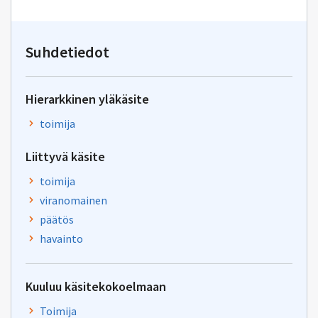
sähköpostin
kirjoitus
osoitteeseen
yhteentoimivuus@dvv.fi
Suhdetiedot
Hierarkkinen yläkäsite
toimija
Liittyvä käsite
toimija
viranomainen
päätös
havainto
Kuuluu käsitekokoelmaan
Toimija