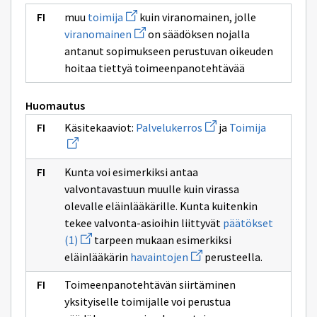
Avaa
muu
toimija
kuin viranomainen, jolle
uuden
Avaa
viranomainen
on säädöksen nojalla
ikkunan
uuden
sivulle
antanut sopimukseen perustuvan oikeuden
ikkunan
toimija
sivulle
hoitaa tiettyä toimeenpanotehtävää
viranomainen
Huomautus
Avaa
Avaa
Käsitekaaviot:
Palvelukerros
ja
Toimija
uuden
uuden
ikkunan
ikkunan
sivulle
sivulle
Palvelukerros
Toimija
Kunta voi esimerkiksi antaa
valvontavastuun muulle kuin virassa
olevalle eläinlääkärille. Kunta kuitenkin
tekee valvonta-asioihin liittyvät
päätökset
Avaa
(1)
tarpeen mukaan esimerkiksi
uuden
Avaa
eläinlääkärin
havaintojen
perusteella.
ikkunan
uuden
sivulle
ikkunan
päätökset
Toimeenpanotehtävän siirtäminen
sivulle
(1)
havaintojen
yksityiselle toimijalle voi perustua