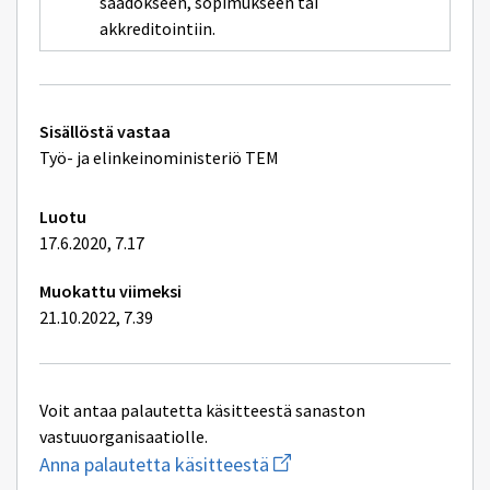
säädökseen, sopimukseen tai
akkreditointiin.
Tekniset
Sisällöstä vastaa
lisätiedot
Työ- ja elinkeinoministeriö TEM
Luotu
17.6.2020, 7.17
Muokattu viimeksi
21.10.2022, 7.39
Voit antaa palautetta käsitteestä sanaston
vastuuorganisaatiolle.
Aloita
Anna palautetta käsitteestä
uuden