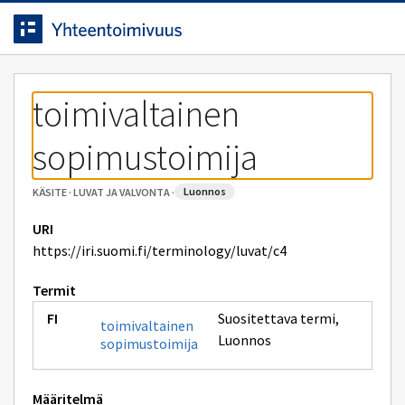
Siirrytty
Siirry suoraan sisältöön.
sivulle
toimivaltainen 
sopimustoimija
luonnos
KÄSITE
·
LUVAT JA VALVONTA
·
URI
https://iri.suomi.fi/terminology/luvat/c4
Termit
Suositettava termi
,
toimivaltainen
Luonnos
sopimustoimija
Määritelmä