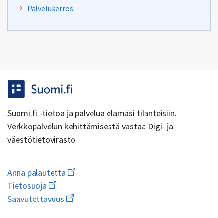
Palvelukerros
Suomi.fi -tietoa ja palvelua elämäsi tilanteisiin.
Verkkopalvelun kehittämisestä vastaa Digi- ja
väestötietovirasto
Aloita
Anna palautetta
uuden
Avaa
Tietosuoja
sähköpostin
linkki
Avaa
kirjoitus
Saavutettavuus
uuteen
linkki
osoitteeseen
ikkunaan
uuteen
yhteentoimivuus@dvv.fi
wiki.dvv.fi/Tietosuojaseloste