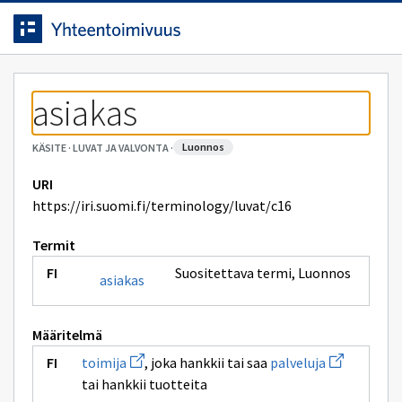
Siirrytty
Siirry suoraan sisältöön.
sivulle
asiakas
luonnos
KÄSITE
·
LUVAT JA VALVONTA
·
URI
https://iri.suomi.fi/terminology/luvat/c16
Termit
Suositettava termi
,
Luonnos
asiakas
Määritelmä
Avaa
Avaa
toimija
, joka hankkii tai saa
palveluja
uuden
uuden
tai hankkii tuotteita
ikkunan
ikkunan
sivulle
sivulle