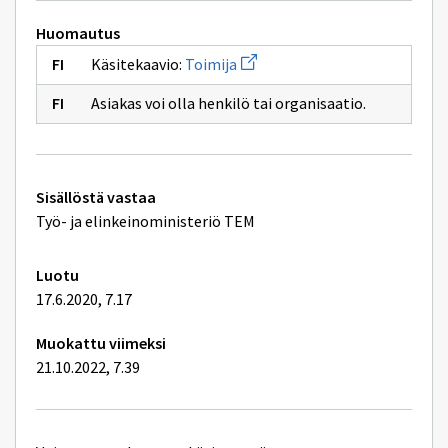
toimija
palveluja
Huomautus
Avaa
Käsitekaavio:
Toimija
uuden
ikkunan
Asiakas voi olla henkilö tai organisaatio.
sivulle
Toimija
Tekniset
Sisällöstä vastaa
lisätiedot
Työ- ja elinkeinoministeriö TEM
Luotu
17.6.2020, 7.17
Muokattu viimeksi
21.10.2022, 7.39