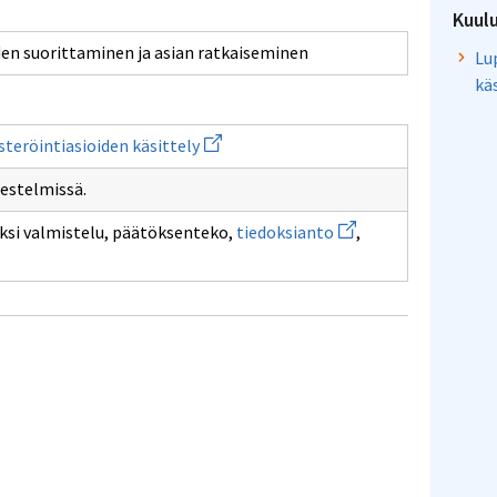
Kuul
en suorittaminen ja asian ratkaiseminen
Lu
kä
Avaa
isteröintiasioiden käsittely
uuden
ikkunan
jestelmissä.
sivulle
Lupa-,
Avaa
ilmoitus-
iksi valmistelu, päätöksenteko,
tiedoksianto
,
uuden
ja
ikkunan
rekisteröintiasioiden
sivulle
käsittely
tiedoksianto