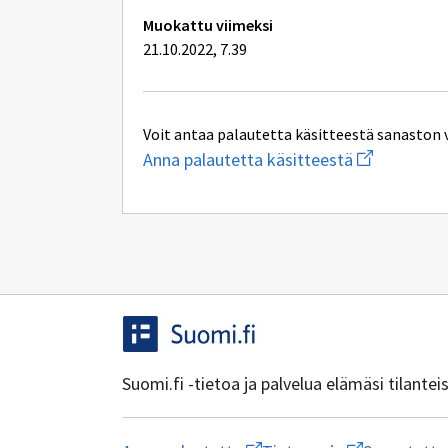
Muokattu viimeksi
21.10.2022, 7.39
Voit antaa palautetta käsitteestä sanaston 
Aloita
Anna palautetta käsitteestä
uuden
sähköpostin
kirjoitus
osoitteesee
yhteentoimi
Suomi.fi -tietoa ja palvelua elämäsi tilante
Aloita
Avaa