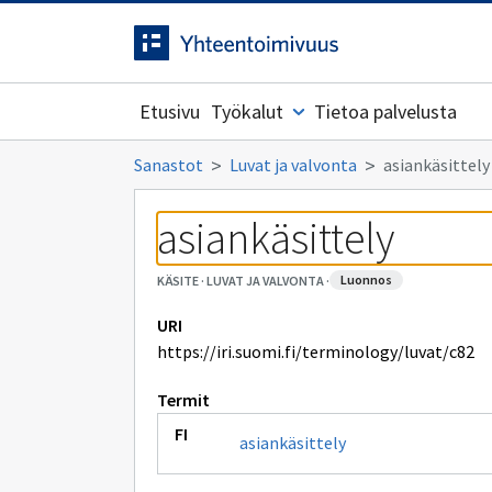
Siirrytty
Siirry suoraan sisältöön.
sivulle
Etusivu
Työkalut
Tietoa palvelusta
Sanastot
Luvat ja valvonta
asiankäsittely
asiankäsittely
luonnos
KÄSITE
·
LUVAT JA VALVONTA
·
URI
https://iri.suomi.fi/terminology/luvat/c82
Termit
asiankäsittely