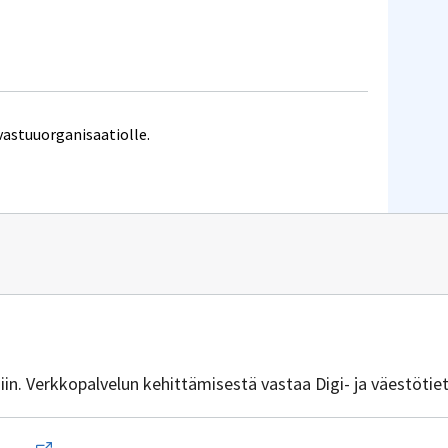
vastuuorganisaatiolle.
n
vuus@dvv.fi
isiin. Verkkopalvelun kehittämisestä vastaa Digi- ja väestötie
Avaa