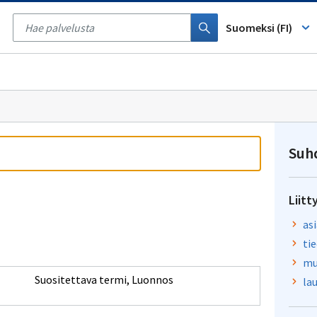
Tyhjennä
haku
Suomeksi (FI)
Suh
Liitt
as
ti
mu
Suositettava termi
,
Luonnos
la