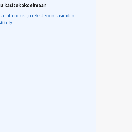
uu käsitekokoelmaan
pa-, ilmoitus- ja rekisteröintiasioiden
sittely