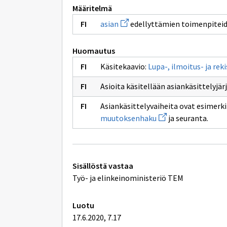
Määritelmä
Avaa
asian
edellyttämien toimenpiteid
uuden
ikkunan
sivulle
Huomautus
asian
Käsitekaavio:
Lupa-, ilmoitus- ja rek
Asioita käsitellään asiankäsittelyjär
Asiankäsittelyvaiheita ovat esimerk
Avaa
muutoksenhaku
ja seuranta.
uuden
ikkunan
sivulle
muutoksenhaku
Tekniset
Sisällöstä vastaa
lisätiedot
Työ- ja elinkeinoministeriö TEM
Luotu
17.6.2020, 7.17