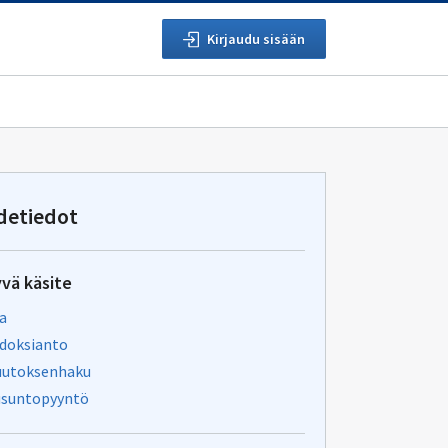
Kirjaudu sisään
detiedot
yvä käsite
ia
edoksianto
utoksenhaku
usuntopyyntö