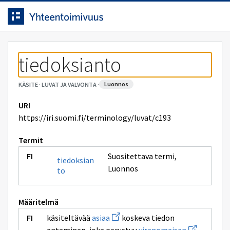
Siirrytty
Siirry suoraan sisältöön.
sivulle
tiedoksianto
luonnos
KÄSITE
·
LUVAT JA VALVONTA
·
URI
https://iri.suomi.fi/terminology/luvat/c193
Termit
Suositettava termi
,
tiedoksian
Luonnos
to
Määritelmä
Avaa
käsiteltävää
asiaa
koskeva tiedon
uuden
Avaa