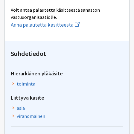
Voit antaa palautetta käsitteestä sanaston
vastuuorganisaatiolle.
Aloita
Anna palautetta käsitteestä
uuden
sähköpostin
kirjoitus
osoitteeseen
yhteentoimivuus@dvv.fi
Suhdetiedot
Hierarkkinen yläkäsite
toiminta
Liittyvä käsite
asia
viranomainen