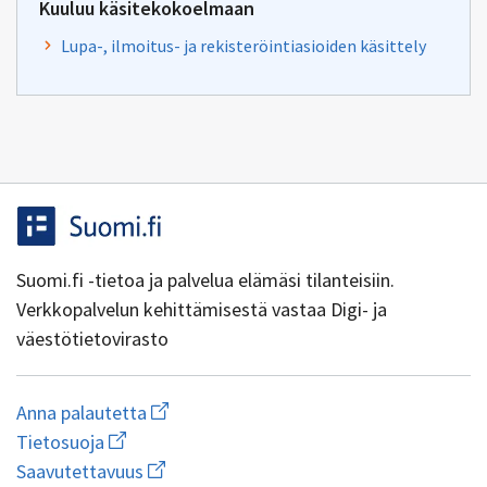
Kuuluu käsitekokoelmaan
Lupa-, ilmoitus- ja rekisteröintiasioiden käsittely
Suomi.fi -tietoa ja palvelua elämäsi tilanteisiin.
Verkkopalvelun kehittämisestä vastaa Digi- ja
väestötietovirasto
Aloita
Anna palautetta
uuden
Avaa
Tietosuoja
sähköpostin
linkki
Avaa
kirjoitus
Saavutettavuus
uuteen
linkki
osoitteeseen