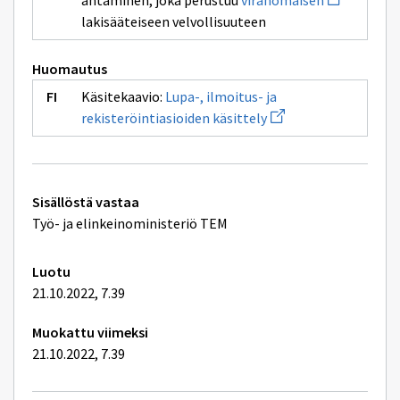
antaminen, joka perustuu
viranomaisen
ikkunan
uuden
sivulle
lakisääteiseen velvollisuuteen
ikkunan
asiaa
sivulle
viranomaise
Huomautus
Käsitekaavio:
Lupa-, ilmoitus- ja
Avaa
rekisteröintiasioiden käsittely
uuden
ikkunan
sivulle
Lupa-,
ilmoitus-
Tekniset
ja
Sisällöstä vastaa
rekisteröintiasioiden
lisätiedot
Työ- ja elinkeinoministeriö TEM
käsittely
Luotu
21.10.2022, 7.39
Muokattu viimeksi
21.10.2022, 7.39