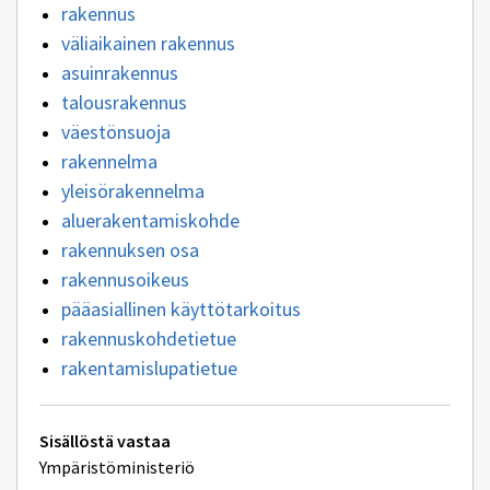
rakennus
väliaikainen rakennus
asuinrakennus
talousrakennus
väestönsuoja
rakennelma
yleisörakennelma
aluerakentamiskohde
rakennuksen osa
rakennusoikeus
pääasiallinen käyttötarkoitus
rakennuskohdetietue
rakentamislupatietue
Tekniset
Sisällöstä vastaa
lisätiedot
Ympäristöministeriö