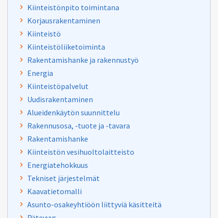
Kiinteistönpito toimintana
Korjausrakentaminen
Kiinteistö
Kiinteistöliiketoiminta
Rakentamishanke ja rakennustyö
Energia
Kiinteistöpalvelut
Uudisrakentaminen
Alueidenkäytön suunnittelu
Rakennusosa, -tuote ja -tavara
Rakentamishanke
Kiinteistön vesihuoltolaitteisto
Energiatehokkuus
Tekniset järjestelmät
Kaavatietomalli
Asunto-osakeyhtiöön liittyviä käsitteitä
Pätevyys