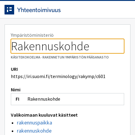
Siirrytty
Siirry suoraan sisältöön.
sivulle
Ympäristöministeriö
Rakennuskohde
KÄSITEKOKOELMA
·
RAKENNETUN YMPÄRISTÖN PÄÄSANASTO
URI
https://iri.suomi.fi/terminology/rakymp/c601
Nimi
Rakennuskohde
Valikoimaan kuuluvat käsitteet
rakennuspaikka
rakennuskohde