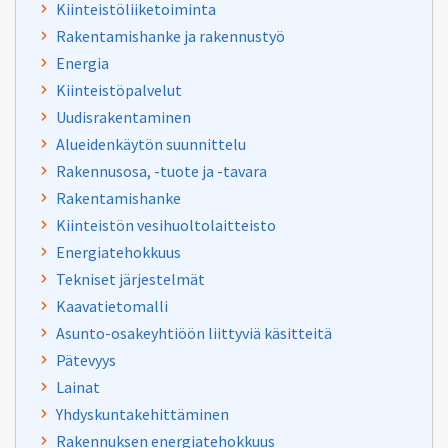
Kiinteistöliiketoiminta
Rakentamishanke ja rakennustyö
Energia
Kiinteistöpalvelut
Uudisrakentaminen
Alueidenkäytön suunnittelu
Rakennusosa, -tuote ja -tavara
Rakentamishanke
Kiinteistön vesihuoltolaitteisto
Energiatehokkuus
Tekniset järjestelmät
Kaavatietomalli
Asunto-osakeyhtiöön liittyviä käsitteitä
Pätevyys
Lainat
Yhdyskuntakehittäminen
Rakennuksen energiatehokkuus