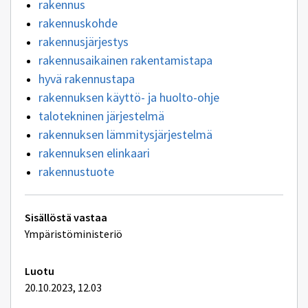
rakennus
rakennuskohde
rakennusjärjestys
rakennusaikainen rakentamistapa
hyvä rakennustapa
rakennuksen käyttö- ja huolto-ohje
talotekninen järjestelmä
rakennuksen lämmitysjärjestelmä
rakennuksen elinkaari
rakennustuote
Tekniset
Sisällöstä vastaa
lisätiedot
Ympäristöministeriö
Luotu
20.10.2023, 12.03