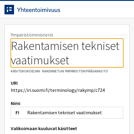
Siirrytty
Siirry suoraan sisältöön.
sivulle
Ympäristöministeriö
Rakentamisen tekniset 
vaatimukset
KÄSITEKOKOELMA
·
RAKENNETUN YMPÄRISTÖN PÄÄSANASTO
URI
https://iri.suomi.fi/terminology/rakymp/c724
Nimi
Rakentamisen tekniset vaatimukset
Valikoimaan kuuluvat käsitteet