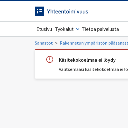
Siirrytty
Siirry suoraan sisältöön.
sivulle
Etusivu
Työkalut
Tietoa palvelusta
Sanastot
Rakennetun ympäristön pääsanas
Käsitekokoelmaa ei löydy
Valitsemaasi käsitekokoelmaa ei lö