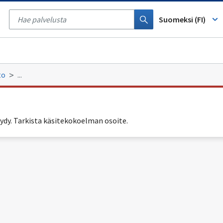
Tyhjennä
haku
Suomeksi (FI)
to
...
ydy. Tarkista käsitekokoelman osoite.