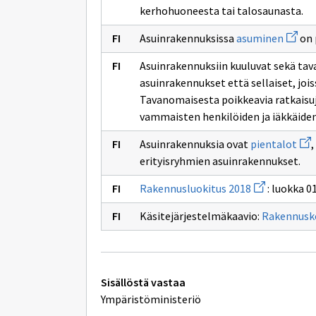
kerhohuoneesta tai talosaunasta.
Avaa
Asuinrakennuksissa
asuminen
on 
uuden
ikkuna
Asuinrakennuksiin kuuluvat sekä tava
sivulle
asumi
asuinrakennukset että sellaiset, joi
Tavanomaisesta poikkeavia ratkaisu
vammaisten henkilöiden ja iäkkäiden
Ava
Asuinrakennuksia ovat
pientalot
,
uud
erityisryhmien asuinrakennukset.
ikk
sivu
Avaa
pie
Rakennusluokitus 2018
: luokka 0
uuden
ikkunan
Käsitejärjestelmäkaavio:
Rakennusk
sivulle
Rakennusluok
2018
Tekniset
Sisällöstä vastaa
lisätiedot
Ympäristöministeriö