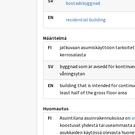
bostadsbyggnad
residential building
Määritelmä
jatkuvaan asumiskäyttöön tarkoite
kerrosalasta
byggnad som är avsedd för kontinuer
våningsytan
building that is intended for contin
least half of the gross floor area
Huomautus
Asuintilana asuinrakennuksissa on
a
koostuvat yhdestä tai useammasta a
asukkaiden käytössä olevasta huonet