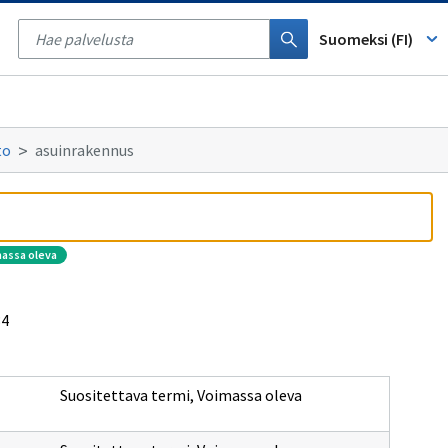
Tyhjennä
haku
Suomeksi (FI)
to
asuinrakennus
massa oleva
34
Suositettava termi
,
Voimassa oleva