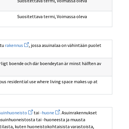
Suositettava termi
,
Voimassa oleva
Suositettava termi
,
Voimassa oleva
Avaa
ttu
rakennus
, jossa asuinalaa on vähintään puolet
uuden
ikkunan
sivulle
rakennus
ligt boende och där boendeytan är minst hälften av
uous residential use where living space makes up at
Avaa
Avaa
suinhuoneisto
tai
-huone
. Asuinrakennukset
uuden
uuden
suinhuoneistosta tai -huoneesta ja muusta
ikkunan
ikkunan
sivulle
sivulle
ilasta, kuten huoneistokohtaisista varastoista,