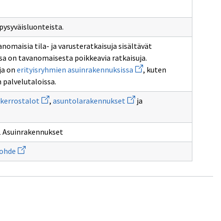
asuinhuoneisto
-
huone
pysyväisluonteista.
n
nomaisia tila- ja varusteratkaisuja sisältävät
nen
ssa on tavanomaisesta poikkeavia ratkaisuja.
Avaa
ja on
erityisryhmien asuinrakennuksissa
, kuten
uuden
 palvelutaloissa.
ikkunan
sivulle
a
Avaa
Avaa
erityisryhmien
kerrostalot
,
asuntolarakennukset
ja
en
uuden
uuden
asuinrakennuksissa
unan
ikkunan
ikkunan
lle
sivulle
sivulle
ntalot
kerrostalot
asuntolarakennukset
1 Asuinrakennukset
Avaa
ohde
uuden
itus
ikkunan
sivulle
Rakennuskohde