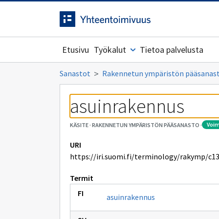
Siirrytty
Siirry suoraan sisältöön.
sivulle
Etusivu
Työkalut
Tietoa palvelusta
Sanastot
Rakennetun ympäristön pääsanas
asuinrakennus
voi
KÄSITE
·
RAKENNETUN YMPÄRISTÖN PÄÄSANASTO
·
URI
https://iri.suomi.fi/terminology/rakymp/c1
Termit
asuinrakennus