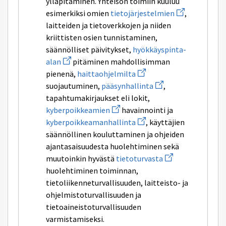
ylläpitäminen. Yhteisön toimiin kuuluu
monivaiheisen
Avaa
esimerkiksi omien
tietojärjestelmien
,
todentamisen
uuden
laitteiden ja tietoverkkojen ja niiden
ikkunan
sivulle
kriittisten osien tunnistaminen,
tietojärjestel
säännölliset päivitykset,
hyökkäyspinta-
Avaa
alan
pitäminen mahdollisimman
uuden
Avaa
pienenä,
haittaohjelmilta
ikkunan
uuden
sivulle
Avaa
suojautuminen,
pääsynhallinta
,
ikkunan
hyökkäyspinta-
uuden
sivulle
tapahtumakirjaukset eli lokit,
alan
ikkunan
haittaohjelmilta
Avaa
sivulle
kyberpoikkeamien
havainnointi ja
uuden
pääsynhallinta
Avaa
kyberpoikkeamanhallinta
, käyttäjien
ikkunan
uuden
sivulle
säännöllinen kouluttaminen ja ohjeiden
ikkunan
kyberpoikkeamien
sivulle
ajantasaisuudesta huolehtiminen sekä
kyberpoikkeamanhallinta
Avaa
muutoinkin hyvästä
tietoturvasta
uuden
huolehtiminen toiminnan,
ikkunan
sivulle
tietoliikenneturvallisuuden, laitteisto- ja
tietoturvasta
ohjelmistoturvallisuuden ja
tietoaineistoturvallisuuden
varmistamiseksi.