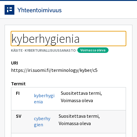
Siirrytty
Siirry suoraan sisältöön.
sivulle
kyberhygienia
voimassa oleva
KÄSITE
·
KYBERTURVALLISUUSSANASTO
·
URI
https://iri.suomi.fi/terminology/kyber/c5
Termit
Suositettava termi
,
kyberhygi
Voimassa oleva
enia
Suositettava termi
,
cyberhy
Voimassa oleva
gien