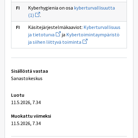
Kyberhygienia on osa
kyberturvallisuutta
Avaa
(1)
.
uuden
ikkunan
Käsitejärjestelmäkaaviot:
Kyberturvallisuus
sivulle
Avaa
kyberturvallisuutta
ja tietoturva
ja
Kybertoimintaympäristö
uuden
(1)
Avaa
ja siihen liittyvä toiminta
ikkunan
uuden
sivulle
ikkunan
Kyberturvallisuus
sivulle
ja
Kybertoimintaympäristö
tietoturva
ja
Tekniset
siihen
Sisällöstä vastaa
liittyvä
lisätiedot
Sanastokeskus
toiminta
Luotu
11.5.2026, 7.34
Muokattu viimeksi
11.5.2026, 7.34