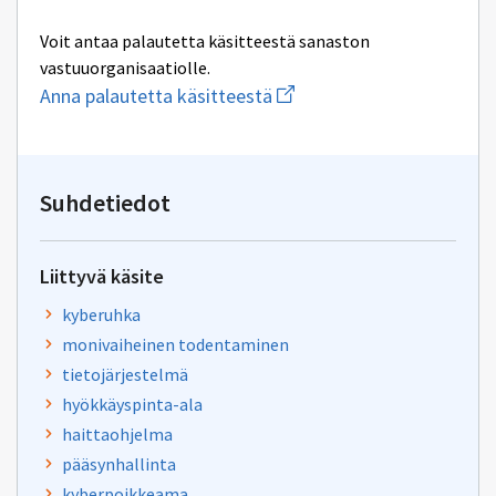
Voit antaa palautetta käsitteestä sanaston
vastuuorganisaatiolle.
Aloita
Anna palautetta käsitteestä
uuden
sähköpostin
kirjoitus
osoitteeseen
toimisto@sanastokeskus.f
Suhdetiedot
Liittyvä käsite
kyberuhka
monivaiheinen todentaminen
tietojärjestelmä
hyökkäyspinta-ala
haittaohjelma
pääsynhallinta
kyberpoikkeama