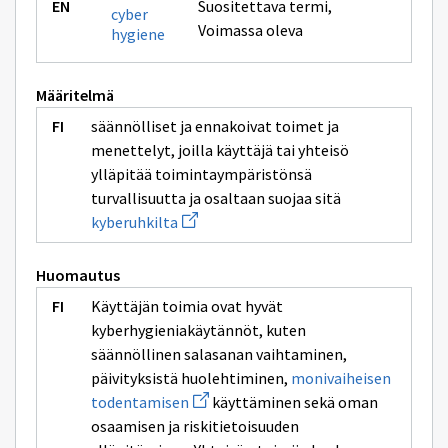
Suositettava termi
,
cyber
Voimassa oleva
hygiene
Määritelmä
säännölliset ja ennakoivat toimet ja
menettelyt, joilla käyttäjä tai yhteisö
ylläpitää toimintaympäristönsä
turvallisuutta ja osaltaan suojaa sitä
Avaa
kyberuhkilta
uuden
ikkunan
sivulle
Huomautus
kyberuhkilta
Käyttäjän toimia ovat hyvät
kyberhygieniakäytännöt, kuten
säännöllinen salasanan vaihtaminen,
päivityksistä huolehtiminen,
monivaiheisen
Avaa
todentamisen
käyttäminen sekä oman
uuden
osaamisen ja riskitietoisuuden
ikkunan
sivulle