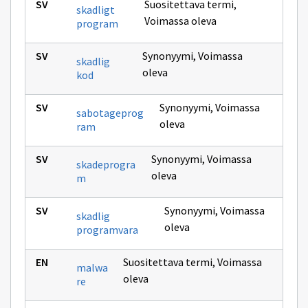
Suositettava termi
,
skadligt
Voimassa oleva
program
Synonyymi
,
Voimassa
skadlig
oleva
kod
Synonyymi
,
Voimassa
sabotageprog
oleva
ram
Synonyymi
,
Voimassa
skadeprogra
oleva
m
Synonyymi
,
Voimassa
skadlig
oleva
programvara
Suositettava termi
,
Voimassa
malwa
oleva
re