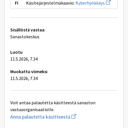
Avaa
Käsitejärjestelmäkaavio:
Kyberhyökkäys
uuden
ikkunan
sivulle
Kyberhyökk
Tekniset
Sisällöstä vastaa
lisätiedot
Sanastokeskus
Luotu
11.5.2026, 7.34
Muokattu viimeksi
11.5.2026, 7.34
Voit antaa palautetta käsitteestä sanaston
vastuuorganisaatiolle.
Aloita
Anna palautetta käsitteestä
uuden
sähköpostin