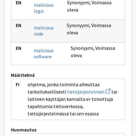
Synonyymi
,
Voimassa
malicious
oleva
logic
Synonyymi
,
Voimassa
malicious
oleva
code
Synonyymi
,
Voimassa
malicious
oleva
software
Määritelmä
ohjelma, jonka toiminta aiheuttaa
Avaa
tarkoituksellisesti
tietojärjestelmän
tai
uuden
laitteen käyttäjän kannalta ei-toivottuja
ikkunan
sivulle
tapahtumia tietoverkossa,
tietojärjestel
tietojärjestelmässä tai sen osassa
Huomautus