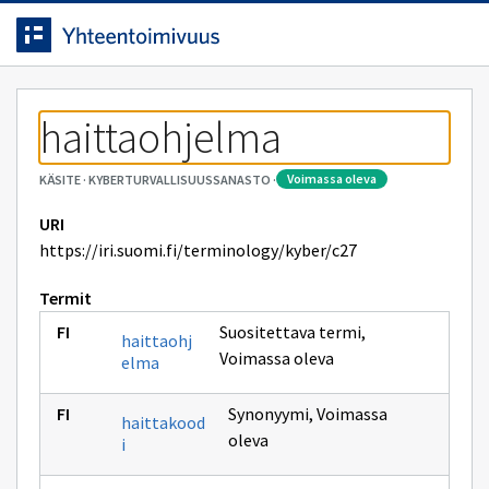
Siirrytty
Siirry suoraan sisältöön.
sivulle
haittaohjelma
voimassa oleva
KÄSITE
·
KYBERTURVALLISUUSSANASTO
·
URI
https://iri.suomi.fi/terminology/kyber/c27
Termit
Suositettava termi
,
haittaohj
Voimassa oleva
elma
Synonyymi
,
Voimassa
haittakood
oleva
i