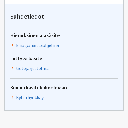
kirjoitus
osoitteeseen
toimisto@sanastokeskus.f
Suhdetiedot
Hierarkkinen alakäsite
kiristyshaittaohjelma
Liittyvä käsite
tietojärjestelmä
Kuuluu käsitekokoelmaan
Kyberhyökkäys