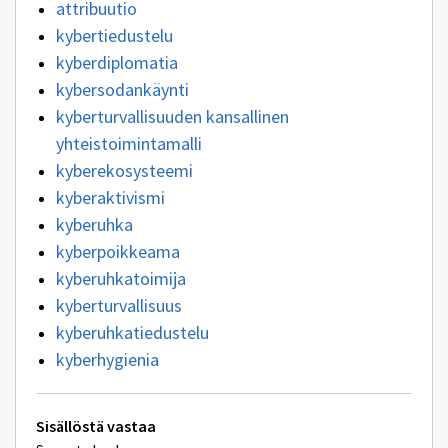
attribuutio
kybertiedustelu
kyberdiplomatia
kybersodankäynti
kyberturvallisuuden kansallinen
yhteistoimintamalli
kyberekosysteemi
kyberaktivismi
kyberuhka
kyberpoikkeama
kyberuhkatoimija
kyberturvallisuus
kyberuhkatiedustelu
kyberhygienia
Tekniset
Sisällöstä vastaa