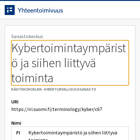
Siirrytty
Siirry suoraan sisältöön.
sivulle
Sanastokeskus
Kybertoimintaympärist
ö ja siihen liittyvä 
toiminta
KÄSITEKOKOELMA
·
KYBERTURVALLISUUSSANASTO
URI
https://iri.suomi.fi/terminology/kyber/c67
Nimi
Kybertoimintaympäristö ja siihen liittyvä