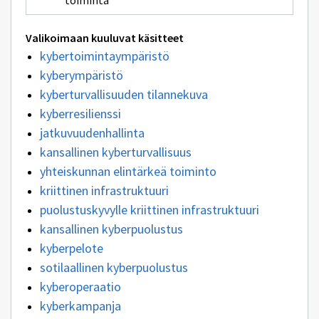
toiminta
Valikoimaan kuuluvat käsitteet
kybertoimintaympäristö
kyberympäristö
kyberturvallisuuden tilannekuva
kyberresilienssi
jatkuvuudenhallinta
kansallinen kyberturvallisuus
yhteiskunnan elintärkeä toiminto
kriittinen infrastruktuuri
puolustuskyvylle kriittinen infrastruktuuri
kansallinen kyberpuolustus
kyberpelote
sotilaallinen kyberpuolustus
kyberoperaatio
kyberkampanja