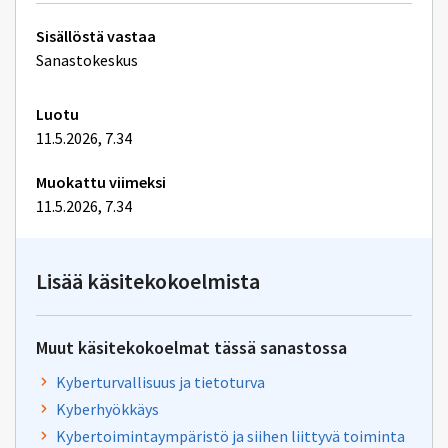
Tekniset
Sisällöstä vastaa
lisätiedot
Sanastokeskus
Luotu
11.5.2026, 7.34
Muokattu viimeksi
11.5.2026, 7.34
Lisää käsitekokoelmista
Muut käsitekokoelmat tässä sanastossa
Kyberturvallisuus ja tietoturva
Kyberhyökkäys
Kybertoimintaympäristö ja siihen liittyvä toiminta