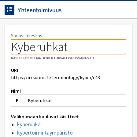
Siirrytty
Siirry suoraan sisältöön.
sivulle
Sanastokeskus
Kyberuhkat
KÄSITEKOKOELMA
·
KYBERTURVALLISUUSSANASTO
URI
https://iri.suomi.fi/terminology/kyber/c43
Nimi
Kyberuhkat
Valikoimaan kuuluvat käsitteet
kyberuhka
kybertoimintaympäristö