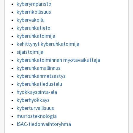
kyberympäristö
kyberrikollisuus
kybervakoilu
kyberuhkatieto
kyberuhkatoimija
kehittynyt kyberuhkatoimija
sijaistoimija
kyberuhkatoiminnan myötävaikuttaja
kyberuhkamallinnus
kyberuhkanmetsästys
kyberuhkatiedustelu
hyökkäyspinta-ala
kyberhyökkäys
kyberturvallisuus
murrosteknologia
ISAC-tiedonvaihtoryhmä