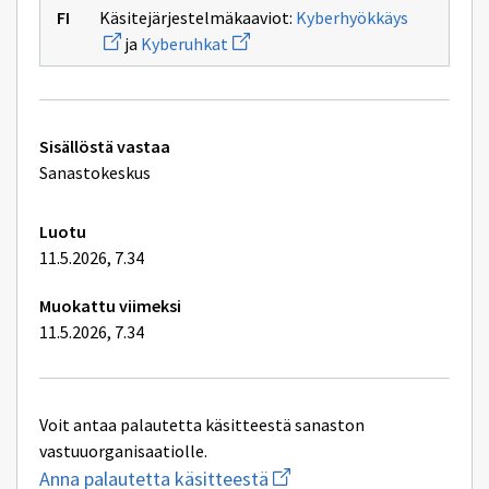
Avaa
Käsitejärjestelmäkaaviot:
Kyberhyökkäys
uuden
Avaa
ja
Kyberuhkat
ikkunan
uuden
sivulle
ikkunan
Kyberhyök
sivulle
Kyberuhkat
Tekniset
Sisällöstä vastaa
lisätiedot
Sanastokeskus
Luotu
11.5.2026, 7.34
Muokattu viimeksi
11.5.2026, 7.34
Voit antaa palautetta käsitteestä sanaston
vastuuorganisaatiolle.
Aloita
Anna palautetta käsitteestä