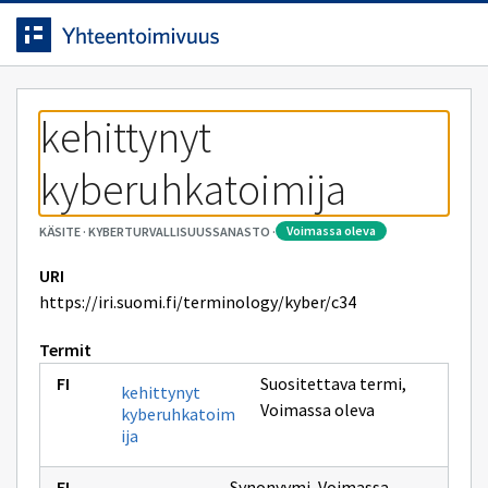
Siirrytty
Siirry suoraan sisältöön.
sivulle
kehittynyt 
kyberuhkatoimija
voimassa oleva
KÄSITE
·
KYBERTURVALLISUUSSANASTO
·
URI
https://iri.suomi.fi/terminology/kyber/c34
Termit
Suositettava termi
,
kehittynyt
Voimassa oleva
kyberuhkatoim
ija
Synonyymi
,
Voimassa