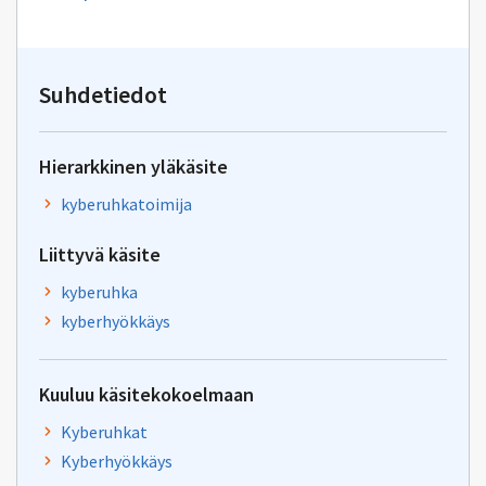
uuden
sähköpostin
kirjoitus
osoitteeseen
toimisto@sanastokeskus.f
Suhdetiedot
Hierarkkinen yläkäsite
kyberuhkatoimija
Liittyvä käsite
kyberuhka
kyberhyökkäys
Kuuluu käsitekokoelmaan
Kyberuhkat
Kyberhyökkäys