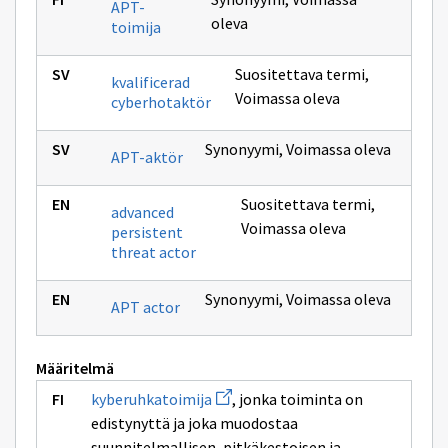
APT-
oleva
toimija
Suositettava termi
,
kvalificerad
Voimassa oleva
cyberhotaktör
Synonyymi
,
Voimassa oleva
APT-aktör
Suositettava termi
,
advanced
Voimassa oleva
persistent
threat actor
Synonyymi
,
Voimassa oleva
APT actor
Määritelmä
Avaa
kyberuhkatoimija
, jonka toiminta on
uuden
edistynyttä ja joka muodostaa
ikkunan
sivulle
suunnitelmallisen, pitkäkestoisen ja