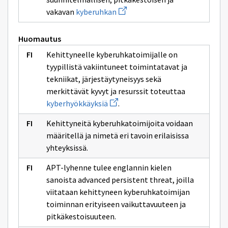
kyberuhkatoimija
Avaa
vakavan
kyberuhkan
uuden
ikkunan
sivulle
Huomautus
kyberuhkan
Kehittyneelle kyberuhkatoimijalle on
tyypillistä vakiintuneet toimintatavat ja
tekniikat, järjestäytyneisyys sekä
merkittävät kyvyt ja resurssit toteuttaa
Avaa
kyberhyökkäyksiä
.
uuden
ikkunan
Kehittyneitä kyberuhkatoimijoita voidaan
sivulle
kyberhyökkäyksiä
määritellä ja nimetä eri tavoin erilaisissa
yhteyksissä.
APT-lyhenne tulee englannin kielen
sanoista advanced persistent threat, joilla
viitataan kehittyneen kyberuhkatoimijan
toiminnan erityiseen vaikuttavuuteen ja
pitkäkestoisuuteen.