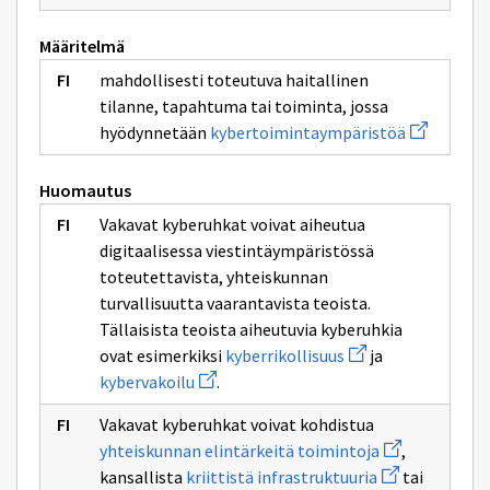
Määritelmä
mahdollisesti toteutuva haitallinen
tilanne, tapahtuma tai toiminta, jossa
Avaa
hyödynnetään
kybertoimintaympäristöä
uuden
ikkunan
sivulle
Huomautus
kybertoimi
Vakavat kyberuhkat voivat aiheutua
digitaalisessa viestintäympäristössä
toteutettavista, yhteiskunnan
turvallisuutta vaarantavista teoista.
Tällaisista teoista aiheutuvia kyberuhkia
Avaa
ovat esimerkiksi
kyberrikollisuus
ja
uuden
Avaa
kybervakoilu
.
ikkunan
uuden
sivulle
ikkunan
kyberrikollisuus
Vakavat kyberuhkat voivat kohdistua
sivulle
Avaa
kybervakoilu
yhteiskunnan elintärkeitä toimintoja
,
uuden
Avaa
kansallista
kriittistä infrastruktuuria
tai
ikkunan
uuden