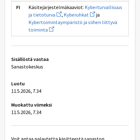
ikkunan
Käsitejärjestelmäkaaviot:
Kyberturvallisuus
sivulle
Avaa
Avaa
kyber-
ja tietoturva
,
Kyberuhkat
ja
uuden
uuden
Kybertoimintaympäristö ja siihen liittyvä
ikkunan
ikkunan
Avaa
sivulle
sivulle
toiminta
uuden
Kyberturvallisuus
Kyberuhkat
ikkunan
ja
sivulle
tietoturva
Kybertoimintaympäristö
ja
Tekniset
siihen
Sisällöstä vastaa
liittyvä
lisätiedot
Sanastokeskus
toiminta
Luotu
11.5.2026, 7.34
Muokattu viimeksi
11.5.2026, 7.34
Voit antaa palautetta käsitteestä sanaston