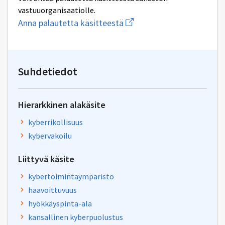
vastuuorganisaatiolle.
Aloita
Anna palautetta käsitteestä
uuden
sähköpostin
kirjoitus
osoitteeseen
toimisto@sanastokeskus.f
Suhdetiedot
Hierarkkinen alakäsite
kyberrikollisuus
kybervakoilu
Liittyvä käsite
kybertoimintaympäristö
haavoittuvuus
hyökkäyspinta-ala
kansallinen kyberpuolustus