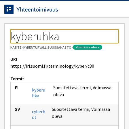
Siirrytty
Siirry suoraan sisältöön.
sivulle
kyberuhka
voimassa oleva
KÄSITE
·
KYBERTURVALLISUUSSANASTO
·
URI
https://iri.suomi.fi/terminology/kyber/c30
Termit
Suositettava termi
,
Voimassa
kyberu
oleva
hka
Suositettava termi
,
Voimassa
cyberh
oleva
ot