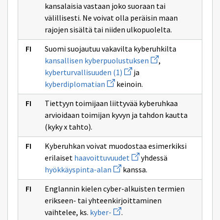
sivulle
kansalaisia vastaan joko suoraan tai
ikkunan
yhteiskunnan
sivulle
välillisesti. Ne voivat olla peräisin maan
elintärkeitä
kriittistä
toimintoja
rajojen sisältä tai niiden ulkopuolelta.
infrastruktuuri
Suomi suojautuu vakavilta kyberuhkilta
Avaa
kansallisen kyberpuolustuksen
,
uuden
Avaa
kyberturvallisuuden (1)
ja
ikkunan
uuden
Avaa
sivulle
kyberdiplomatian
keinoin.
ikkunan
uuden
kansallisen
sivulle
ikkunan
kyberpuolustuksen
kyberturvallisuuden
Tiettyyn toimijaan liittyvää kyberuhkaa
sivulle
(1)
kyberdiplomatian
arvioidaan toimijan kyvyn ja tahdon kautta
(kyky x tahto).
Kyberuhkan voivat muodostaa esimerkiksi
Avaa
erilaiset
haavoittuvuudet
yhdessä
uuden
Avaa
hyökkäyspinta-alan
kanssa.
ikkunan
uuden
sivulle
ikkunan
haavoittuvuudet
Englannin kielen cyber-alkuisten termien
sivulle
hyökkäyspinta-
erikseen- tai yhteenkirjoittaminen
alan
Avaa
vaihtelee, ks.
kyber-
.
uuden