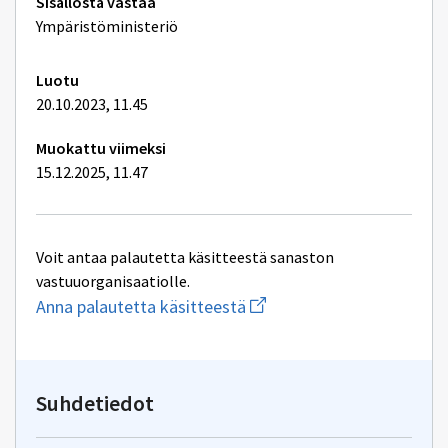
Tekniset
Sisällöstä vastaa
lisätiedot
Ympäristöministeriö
Luotu
20.10.2023, 11.45
Muokattu viimeksi
15.12.2025, 11.47
Voit antaa palautetta käsitteestä sanaston
vastuuorganisaatiolle.
Aloita
Anna palautetta käsitteestä
uuden
sähköpostin
kirjoitus
osoitteeseen
yhteentoimivuus.ym@gov.f
Suhdetiedot