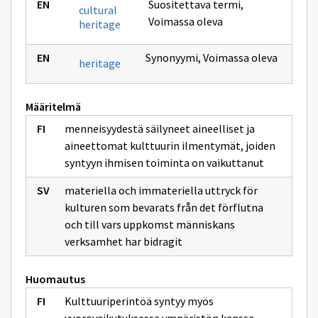
Suositettava termi
,
cultural
Voimassa oleva
heritage
Synonyymi
,
Voimassa oleva
heritage
Määritelmä
menneisyydestä säilyneet aineelliset ja
aineettomat kulttuurin ilmentymät, joiden
syntyyn ihmisen toiminta on vaikuttanut
materiella och immateriella uttryck för
kulturen som bevarats från det förflutna
och till vars uppkomst människans
verksamhet har bidragit
Huomautus
Kulttuuriperintöä syntyy myös