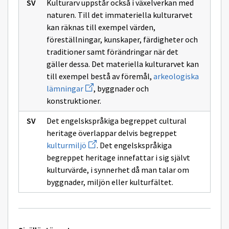
Kulturarv uppstår också i växelverkan med
sivulle
Kulttuuriperintö,
naturen. Till det immateriella kulturarvet
kulttuuriympäristö
kan räknas till exempel värden,
ja
maisema
föreställningar, kunskaper, färdigheter och
traditioner samt förändringar när det
gäller dessa. Det materiella kulturarvet kan
till exempel bestå av föremål,
arkeologiska
Avaa
lämningar
, byggnader och
uuden
konstruktioner.
ikkunan
sivulle
arkeologiska
Det engelskspråkiga begreppet cultural
lämningar
heritage överlappar delvis begreppet
Avaa
kulturmiljö
. Det engelskspråkiga
uuden
begreppet heritage innefattar i sig självt
ikkunan
sivulle
kulturvärde, i synnerhet då man talar om
kulturmiljö
byggnader, miljön eller kulturfältet.