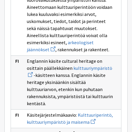
vuorovaikutuksessa ympäristön kanssa.
Aineettomaan kulttuuriperintöön voidaan
lukea kuuluvaksi esimerkiksi arvot,
uskomukset, tiedot, taidot ja perinteet
sekä näissä tapahtuvat muutokset.
Aineellista kulttuuriperintöä voivat olla
esimerkiksi esineet,
arkeologiset
Avaa
jäännökset
, rakennukset ja rakenteet.
uuden
ikkunan
Englannin käsite cultural heritage on
sivulle
Avaa
arkeologiset
osittain päällekkäinen
kulttuuriympäristö
uuden
jäännökset
-käsitteen kanssa. Englannin käsite
ikkunan
sivulle
heritage yksinäänkin sisältää
kulttuuri
kulttuuriarvon, etenkin kun puhutaan
rakennuksista, ympäristöstä tai kulttuurin
kentästä.
Käsitejärjestelmäkaavio:
Kulttuuriperintö,
Avaa
kulttuuriympäristö ja maisema
uuden
ikkunan