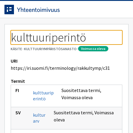
Siirrytty
Siirry suoraan sisältöön.
sivulle
kulttuuriperintö
voimassa oleva
KÄSITE
·
KULTTUURIYMPÄRISTÖSANASTO
·
URI
https://iri.suomi.fi/terminology/rakkultymp/c31
Termit
Suositettava termi
,
kulttuurip
Voimassa oleva
erintö
Suositettava termi
,
Voimassa
kultur
oleva
arv