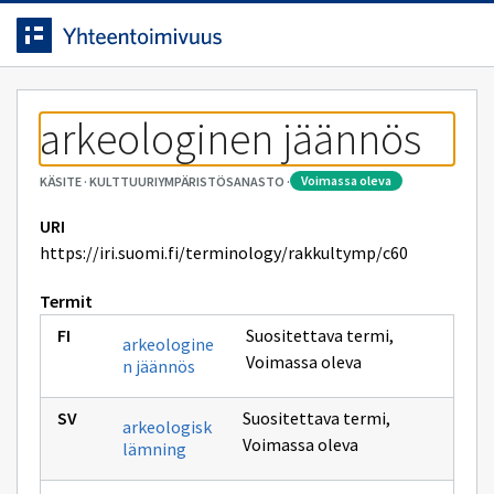
Siirrytty
Siirry suoraan sisältöön.
sivulle
arkeologinen jäännös
voimassa oleva
KÄSITE
·
KULTTUURIYMPÄRISTÖSANASTO
·
URI
https://iri.suomi.fi/terminology/rakkultymp/c60
Termit
Suositettava termi
,
arkeologine
Voimassa oleva
n jäännös
Suositettava termi
,
arkeologisk
Voimassa oleva
lämning