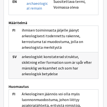
Suositettava termi
,
archaeologic
Voimassa oleva
al remain
Määritelmä
ihmisen toiminnasta jäljelle jäänyt
arkeologisesti todennettu rakenne,
kerrostuma tai muodostuma, jolla on
arkeologista merkitystä
arkeologiskt konstaterad struktur,
skiktning eller formation som är spår efter
mänsklig verksamhet och som har
arkeologisk betydelse
Huomautus
Arkeologinen jäännös voi olla myös
luonnonmuodostuma, johon liittyy
asiakirjalähteitä, erityistä nimistöä,