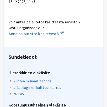
15.12.2025, 11.47
Voit antaa palautetta käsitteestä sanaston
vastuuorganisaatiolle.
Aloita
Anna palautetta käsitteestä
uuden
sähköpostin
kirjoitus
osoitteeseen
yhteentoimivuus.ym@gov.f
Suhdetiedot
Hierarkkinen alakäsite
kiinteä muinaisjäännös
arkeologinen kulttuurikerros
raunio
Koostumussuhteinen yläkäsite