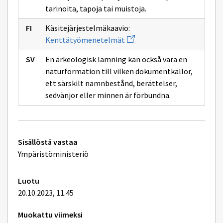
tarinoita, tapoja tai muistoja.
Käsitejärjestelmäkaavio:
Avaa
Kenttätyömenetelmät
uuden
ikkunan
En arkeologisk lämning kan också vara en
sivulle
Kenttätyömenetelmät
naturformation till vilken dokumentkällor,
ett särskilt namnbestånd, berättelser,
sedvänjor eller minnen är förbundna.
Tekniset
Sisällöstä vastaa
lisätiedot
Ympäristöministeriö
Luotu
20.10.2023, 11.45
Muokattu viimeksi