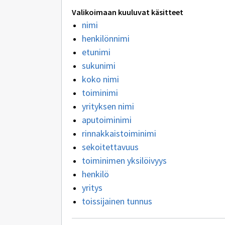
Valikoimaan kuuluvat käsitteet
nimi
henkilönnimi
etunimi
sukunimi
koko nimi
toiminimi
yrityksen nimi
aputoiminimi
rinnakkaistoiminimi
sekoitettavuus
toiminimen yksilöivyys
henkilö
yritys
toissijainen tunnus