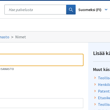
Tyhjennä
haku
Suomeksi (FI)
anasto
Nimet
Lisää k
Muut käs
EN SANASTO
Teolli
Henkil
Patentt
Etuoik
Teollis