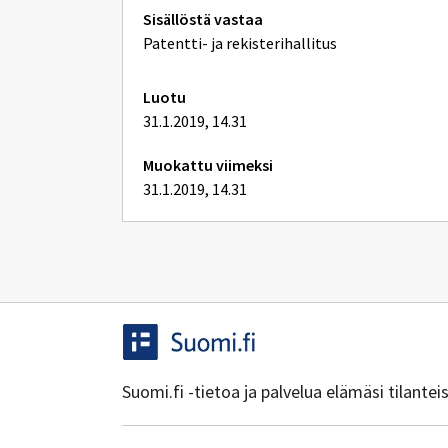
Tekniset
Sisällöstä vastaa
lisätiedot
Patentti- ja rekisterihallitus
Luotu
31.1.2019, 14.31
Muokattu viimeksi
31.1.2019, 14.31
Suomi.fi -tietoa ja palvelua elämäsi tilante