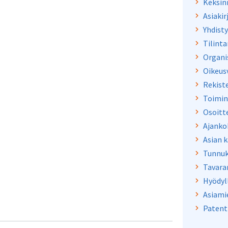
Keksin
Asiakir
Yhdist
Tilint
Organi
Oikeus
Rekiste
Toimin
Osoitt
Ajanko
Asian k
Tunnuk
Tavara
Hyödyl
Asiami
Patent