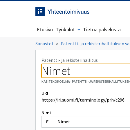
Siirrytty
Siirry suoraan sisältöön.
sivulle
Etusivu
Työkalut
Tietoa palvelusta
Sanastot
Patentti- ja rekisterihallituksen s
Patentti- ja rekisterihallitus
Nimet
KÄSITEKOKOELMA
·
PATENTTI- JA REKISTERIHALLITUKS
URI
https://iri.suomi.fi/terminology/prh/c296
Nimi
Nimet