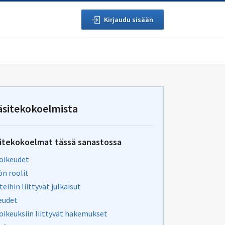
Kirjaudu sisään
äsitekokoelmista
itekokoelmat tässä sanastossa
soikeudet
ön roolit
eihin liittyvät julkaisut
eudet
oikeuksiin liittyvät hakemukset