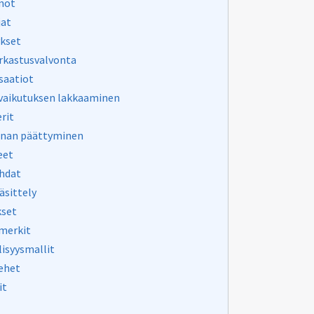
nöt
jat
ykset
arkastusvalvonta
saatiot
vaikutuksen lakkaaminen
rit
nan päättyminen
eet
hdat
äsittely
set
merkit
lisyysmallit
ehet
it