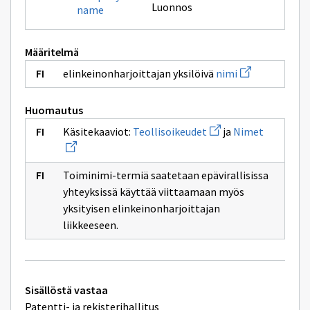
Luonnos
name
Määritelmä
Avaa
elinkeinonharjoittajan yksilöivä
nimi
uuden
ikkunan
sivulle
Huomautus
nimi
Avaa
Avaa
Käsitekaaviot:
Teollisoikeudet
ja
Nimet
uuden
uuden
ikkunan
ikkunan
sivulle
sivulle
Teollisoikeudet
Nimet
Toiminimi-termiä saatetaan epävirallisissa
yhteyksissä käyttää viittaamaan myös
yksityisen elinkeinonharjoittajan
liikkeeseen.
Tekniset
Sisällöstä vastaa
lisätiedot
Patentti- ja rekisterihallitus