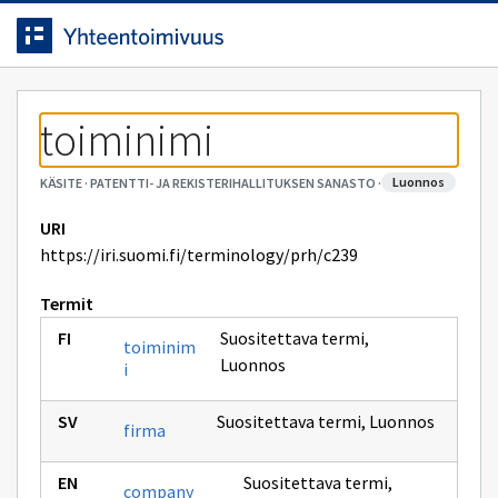
Siirrytty
Siirry suoraan sisältöön.
sivulle
toiminimi
luonnos
KÄSITE
·
PATENTTI- JA REKISTERIHALLITUKSEN SANASTO
·
URI
https://iri.suomi.fi/terminology/prh/c239
Termit
Suositettava termi
,
toiminim
Luonnos
i
Suositettava termi
,
Luonnos
firma
Suositettava termi
,
company