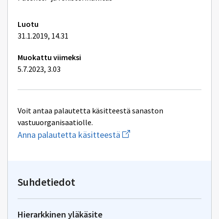
Luotu
31.1.2019, 14.31
Muokattu viimeksi
5.7.2023, 3.03
Voit antaa palautetta käsitteestä sanaston
vastuuorganisaatiolle.
Aloita
Anna palautetta käsitteestä
uuden
sähköpostin
kirjoitus
osoitteeseen
yhteentoimivuus@dvv.fi
Suhdetiedot
Hierarkkinen yläkäsite