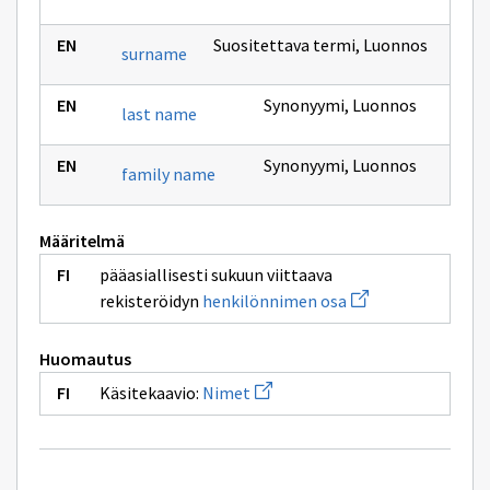
Suositettava termi
,
Luonnos
surname
Synonyymi
,
Luonnos
last name
Synonyymi
,
Luonnos
family name
Määritelmä
pääasiallisesti sukuun viittaava
Avaa
rekisteröidyn
henkilönnimen osa
uuden
ikkunan
sivulle
Huomautus
henkilönnimen
osa
Avaa
Käsitekaavio:
Nimet
uuden
ikkunan
sivulle
Nimet