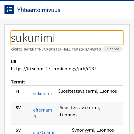
Siirrytty
Siirry suoraan sisältöön.
sivulle
sukunimi
luonnos
KÄSITE
·
PATENTTI- JA REKISTERIHALLITUKSEN SANASTO
·
URI
https://iri.suomi.fi/terminology/prh/c237
Termit
Suositettava termi
,
Luonnos
sukunimi
Suositettava termi
,
efternam
Luonnos
n
Synonyymi
,
Luonnos
släktnamn