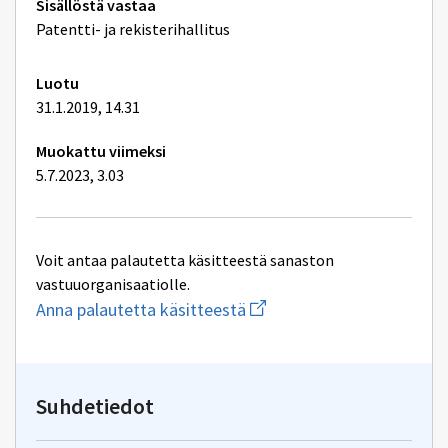
Tekniset
Sisällöstä vastaa
lisätiedot
Patentti- ja rekisterihallitus
Luotu
31.1.2019, 14.31
Muokattu viimeksi
5.7.2023, 3.03
Voit antaa palautetta käsitteestä sanaston
vastuuorganisaatiolle.
Aloita
Anna palautetta käsitteestä
uuden
sähköpostin
kirjoitus
osoitteeseen
yhteentoimivuus@dvv.fi
Suhdetiedot