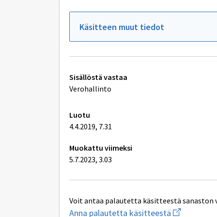
Käsitteen muut tiedot
Tekniset
Sisällöstä vastaa
lisätiedot
Verohallinto
Luotu
4.4.2019, 7.31
Muokattu viimeksi
5.7.2023, 3.03
Voit antaa palautetta käsitteestä sanaston 
Aloita
Anna palautetta käsitteestä