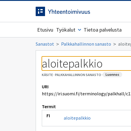
Siirrytty
Siirry suoraan sisältöön.
sivulle
Etusivu
Työkalut
Tietoa palvelusta
Sanastot
Palkkahallinnon sanasto
aloite
aloitepalkkio
luonnos
KÄSITE
·
PALKKAHALLINNON SANASTO
·
URI
https://iri.suomi.fi/terminology/palkhall/c
Termit
aloitepalkkio