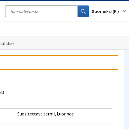
Tyhjennä
haku
Suomeksi (FI)
palkkio
133
Suositettava termi
,
Luonnos