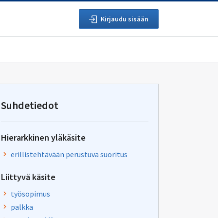
Kirjaudu sisään
Suhdetiedot
Hierarkkinen yläkäsite
erillistehtävään perustuva suoritus
Liittyvä käsite
työsopimus
palkka