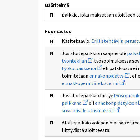
Määritelmä
palkkio, joka maksetaan aloitteen 
Huomautus
Käsitekaavio:
Erillistehtäviin perust
Jos aloitepalkkion saaja ei ole
palve
Avaa
työntekijän
työsopimuksessa sovi
uuden
Avaa
työkorvauksena
eli palkkiosta ei
ikkunan
uuden
sivulle
Avaa
toimitetaan
ennakonpidätys
, el
ikkunan
työntekijän
uuden
sivulle
Avaa
ennakkoperintärekisteriin
.
ikkuna
työkorvauksena
uuden
sivulle
ikkunan
ennako
Jos aloitepalkkio liittyy
työsopimuk
sivulle
Avaa
A
ennakkope
palkkana
eli
ennakonpidätyksen
uuden
u
Avaa
sosiaalivakuutusmaksut
.
ikkunan
i
uuden
sivulle
s
ikkunan
palkkana
e
Aloitepalkkio voidaan maksaa esime
sivulle
sosiaalivak
liittyvästä aloitteesta.