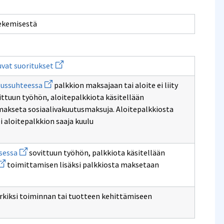
tekemisestä
Avaa
uvat suoritukset
uuden
ikkunan
Avaa
lussuhteessa
palkkion maksajaan tai aloite ei liity
sivulle
uuden
Erillistehtäviin
ttuun työhön, aloitepalkkiota käsitellään
ikkunan
perustuvat
sivulle
 makseta sosiaalivakuutusmaksuja. Aloitepalkkiosta
suoritukset
palvelussuhteessa
lei aloitepalkkion saaja kuulu
n
Avaa
npidätys
sessa
sovittuun työhön, palkkiota käsitellään
uuden
vaa
rintärekisteriin
toimittamisen lisäksi palkkiosta maksetaan
ikkunan
uden
sivulle
kkunan
työsopimuksessa
ivulle
nnakonpidätyksen
rkiksi toiminnan tai tuotteen kehittämiseen
uutusmaksut