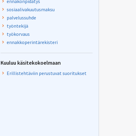
ennakonpidätys
sosiaalivakuutusmaksu
palvelussuhde
työntekijä
työkorvaus
ennakkoperintärekisteri
Kuuluu käsitekokoelmaan
Erillistehtäviin perustuvat suoritukset