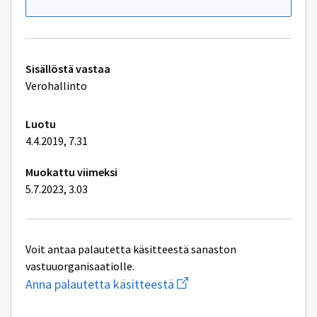
Tekniset
Sisällöstä vastaa
lisätiedot
Verohallinto
Luotu
4.4.2019, 7.31
Muokattu viimeksi
5.7.2023, 3.03
Voit antaa palautetta käsitteestä sanaston
vastuuorganisaatiolle.
Aloita
Anna palautetta käsitteestä
uuden
sähköpostin