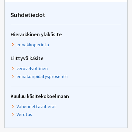
kirjoitus
osoitteeseen
yhteentoimivuus@dvv.fi
Suhdetiedot
Hierarkkinen yläkäsite
ennakkoperintä
Liittyvä käsite
verovelvollinen
ennakonpidätysprosentti
Kuuluu käsitekokoelmaan
Vähennettävät erät
Verotus