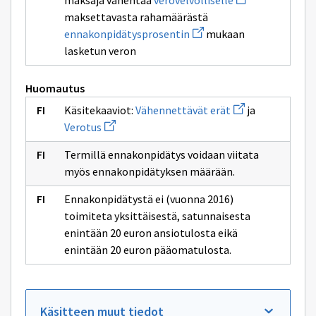
maksaja vähentää
verovelvolliselle
ikkunan
uuden
sivulle
maksettavasta rahamäärästä
ikkunan
ennakkoperintä
Avaa
sivulle
ennakonpidätysprosentin
mukaan
uuden
verovelvolliselle
lasketun veron
ikkunan
sivulle
ennakonpidätysprosentin
Huomautus
Avaa
Käsitekaaviot:
Vähennettävät erät
ja
uuden
Avaa
Verotus
ikkunan
uuden
sivulle
ikkunan
Vähennettävät
Termillä ennakonpidätys voidaan viitata
sivulle
erät
Verotus
myös ennakonpidätyksen määrään.
Ennakonpidätystä ei (vuonna 2016)
toimiteta yksittäisestä, satunnaisesta
enintään 20 euron ansiotulosta eikä
enintään 20 euron pääomatulosta.
Käsitteen muut tiedot