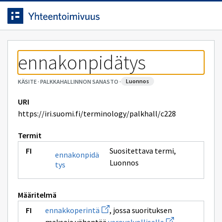
Siirrytty
Siirry suoraan sisältöön.
sivulle
ennakonpidätys
luonnos
KÄSITE
·
PALKKAHALLINNON SANASTO
·
URI
https://iri.suomi.fi/terminology/palkhall/c228
Termit
Suositettava termi
,
ennakonpidä
Luonnos
tys
Määritelmä
Avaa
ennakkoperintä
, jossa suorituksen
uuden
Avaa