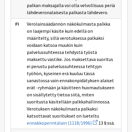
palkan maksajalla voi olla velvollisuus periä
lähdeveronalaisesta palkasta lähdevero.
Verolainsäädännön näkökulmasta palkka
on laajempi käsite kuin edellä on
määritelty, sillä verotuksessa palkaksi
voidaan katsoa muukin kuin
palvelussuhteessa tehdystä työstä
maksettu vastike. Jos maksettava suoritus
ei perustu palvelussuhteessa tehtyyn
työhön, kyseinen erä kuuluu tässä
sanastossa vain ennakonpidätyksen alaiset
erät -ryhmään ja käsitteen huomautukseen
on sisällytetty tietoa siitä, miten
suoritusta käsitellään palkkahallinnossa.
Verotuksen näkökulmasta palkaksi
katsottavat suoritukset on lueteltu
Avaa
ennakkoperintälain (1118/1996)
13 §:ssä.
uuden
ikkunan