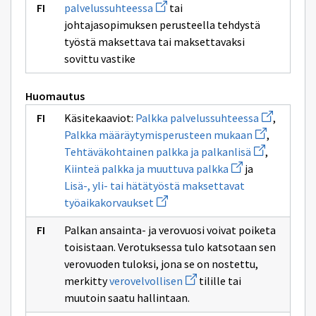
Avaa
palvelussuhteessa
tai
uuden
johtajasopimuksen perusteella tehdystä
ikkunan
sivulle
työstä maksettava tai maksettavaksi
palvelussuhteessa
sovittu vastike
Huomautus
Avaa
Käsitekaaviot:
Palkka palvelussuhteessa
,
uuden
Avaa
Palkka määräytymisperusteen mukaan
,
ikkunan
uuden
Avaa
sivulle
Tehtäväkohtainen palkka ja palkanlisä
,
ikkunan
uuden
Palkka
Avaa
sivulle
Kiinteä palkka ja muuttuva palkka
ja
ikkunan
palvelussuh
uuden
Palkka
sivulle
Lisä-, yli- tai hätätyöstä maksettavat
ikkunan
määräytymis
Tehtäväkoht
Avaa
sivulle
mukaan
työaikakorvaukset
palkka
uuden
Kiinteä
ja
ikkunan
palkka
palkanlisä
Palkan ansainta- ja verovuosi voivat poiketa
sivulle
ja
Lisä-,
muuttuva
toisistaan. Verotuksessa tulo katsotaan sen
yli-
palkka
verovuoden tuloksi, jona se on nostettu,
tai
Avaa
hätätyöstä
merkitty
verovelvollisen
tilille tai
uuden
maksettavat
muutoin saatu hallintaan.
ikkunan
työaikakorvaukset
sivulle