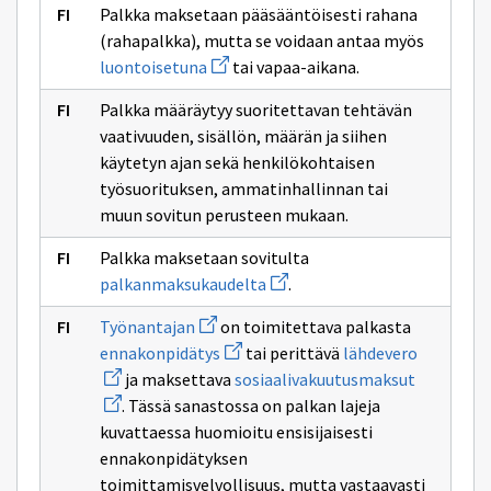
verovelvollisen
Palkka maksetaan pääsääntöisesti rahana
(rahapalkka), mutta se voidaan antaa myös
Avaa
luontoisetuna
tai vapaa-aikana.
uuden
ikkunan
Palkka määräytyy suoritettavan tehtävän
sivulle
luontoisetuna
vaativuuden, sisällön, määrän ja siihen
käytetyn ajan sekä henkilökohtaisen
työsuorituksen, ammatinhallinnan tai
muun sovitun perusteen mukaan.
Palkka maksetaan sovitulta
Avaa
palkanmaksukaudelta
.
uuden
ikkunan
Avaa
Työnantajan
on toimitettava palkasta
sivulle
uuden
Avaa
Avaa
palkanmaksukaudelta
ennakonpidätys
tai perittävä
lähdevero
ikkunan
uuden
uuden
sivulle
Avaa
ja maksettava
sosiaalivakuutusmaksut
ikkunan
ikkunan
Työnantajan
uuden
sivulle
sivulle
. Tässä sanastossa on palkan lajeja
ikkunan
ennakonpidätys
lähdevero
sivulle
kuvattaessa huomioitu ensisijaisesti
sosiaaliv
ennakonpidätyksen
toimittamisvelvollisuus, mutta vastaavasti