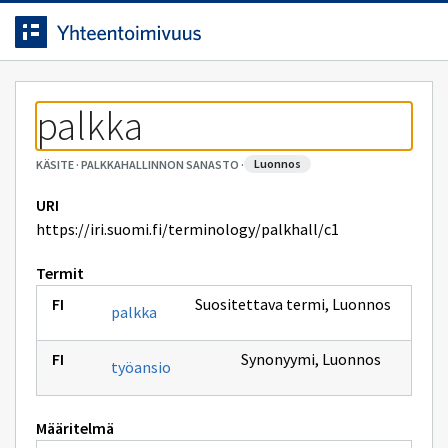
Siirrytty
Siirry suoraan sisältöön.
sivulle
palkka
luonnos
KÄSITE
·
PALKKAHALLINNON SANASTO
·
URI
https://iri.suomi.fi/terminology/palkhall/c1
Termit
Suositettava termi
,
Luonnos
palkka
Synonyymi
,
Luonnos
työansio
Määritelmä