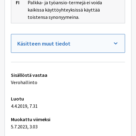
Palkka- ja työansio-termejä ei voida
sivulle
ennakkoperintälain
kaikissa käyttöyhteyksissä käyttää
(1118/1996)
toistensa synonyymeina.
Käsitteen muut tiedot
Tekniset
Sisällöstä vastaa
lisätiedot
Verohallinto
Luotu
4.4.2019, 7.31
Muokattu viimeksi
5.7.2023, 3.03