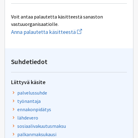
Voit antaa palautetta käsitteestä sanaston
vastuuorganisaatiolle.
Aloita
Anna palautetta käsitteestä
uuden
sähköpostin
kirjoitus
osoitteeseen
yhteentoimivuus@dvv.fi
Suhdetiedot
Liittyvä käsite
palvelussuhde
työnantaja
ennakonpidätys
lähdevero
sosiaalivakuutusmaksu
palkanmaksukausi