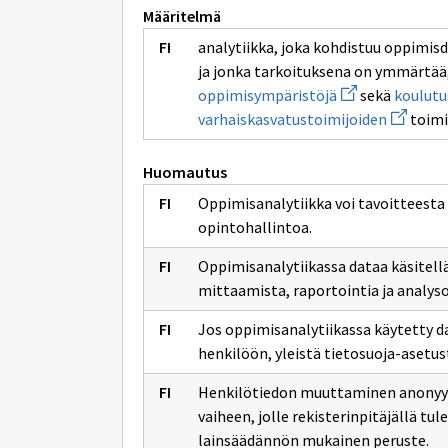
Määritelmä
analytiikka, joka kohdistuu oppimi
ja jonka tarkoituksena on ymmärtää, 
Avaa
oppimisympäristöjä
sekä
koulutu
uuden
Avaa
varhaiskasvatustoimijoiden
toimi
ikkunan
uuden
sivulle
ikkunan
oppimisympäris
sivulle
Huomautus
varhaisk
Oppimisanalytiikka voi tavoitteesta
opintohallintoa.
Oppimisanalytiikassa dataa käsitel
mittaamista, raportointia ja analys
Jos oppimisanalytiikassa käytetty dat
henkilöön, yleistä tietosuoja-asetus
Henkilötiedon muuttaminen anonyymi
vaiheen, jolle rekisterinpitäjällä tul
lainsäädännön mukainen peruste.