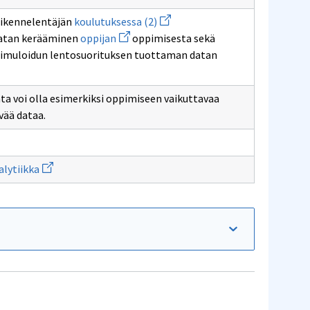
Avaa
iikennelentäjän
koulutuksessa (2)
uuden
Avaa
datan kerääminen
oppijan
oppimisesta sekä
ikkunan
uuden
sivulle
simuloidun lentosuorituksen tuottaman datan
ikkunan
koulutuksessa
sivulle
(2)
oppijan
ta voi olla esimerkiksi oppimiseen vaikuttavaa
vää dataa.
Avaa
lytiikka
uuden
ikkunan
sivulle
Oppimisanalytiikka