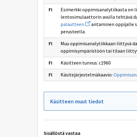
Esimerkki oppimisanalytiikasta on l
lentosimulaattorin avulla tehtävä 
Avaa
palautteen
antaminen oppijalle 
uuden
perusteella.
ikkunan
sivulle
palautteen
Muu oppimisanalytiikkaan liittyvä da
oppimisympäristöön tai tilaan liitty
Käsitteen tunnus: c1960
Käsitejärjestelmäkaavio:
Oppimisana
Käsitteen muut tiedot
Tekniset
Sisällöstä vastaa