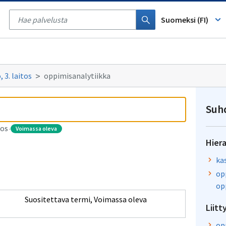
Tyhjennä
haku
Suomeksi (FI)
 3. laitos
oppimisanalytiikka
Suh
voimassa oleva
TOS
·
Hiera
ka
op
op
Suositettava termi
,
Voimassa oleva
Liitt
op