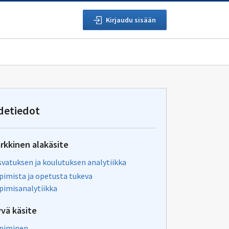
Kirjaudu sisään
detiedot
rkkinen alakäsite
svatuksen ja koulutuksen analytiikka
pimista ja opetusta tukeva
pimisanalytiikka
yvä käsite
piminen