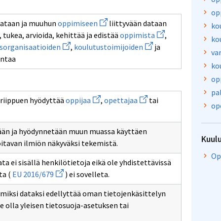
op
Avaa
sdataan ja muuhun
oppimiseen
liittyvään dataan
ko
uuden
Avaa
tukea, arvioida, kehittää ja edistää
oppimista
,
ikkunan
ko
uuden
Avaa
sivulle
Avaa
sorganisaatioiden
,
koulutustoimijoiden
ja
ikkunan
uuden
oppimiseen
uuden
va
sivulle
ntaa
ikkunan
ikkunan
oppimista
ko
sivulle
sivulle
töjä
koulutusorganisaatioiden
koulutustoimijoiden
op
asvatustoimijoiden
pa
Avaa
Avaa
 riippuen hyödyttää
oppijaa
,
opettajaa
tai
uuden
uuden
op
ikkunan
ikkunan
sivulle
sivulle
oppijaa
opettajaa
lään ja hyödynnetään muun muassa käyttäen
Kuul
oitavan ilmiön näkyväksi tekemistä.
Op
a ei sisällä henkilötietoja eikä ole yhdistettävissä
Avaa
ta (
EU 2016/679
) ei sovelleta.
uuden
ikkunan
ksi dataksi edellyttää oman tietojenkäsittelyn
sivulle
EU
ee olla yleisen tietosuoja-asetuksen tai
2016/679