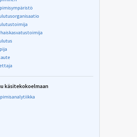
pimisympäristö
ulutusorganisaatio
ulutustoimija
rhaiskasvatustoimija
ulutus
pija
laute
ettaja
uu käsitekokoelmaan
pimisanalytiikka