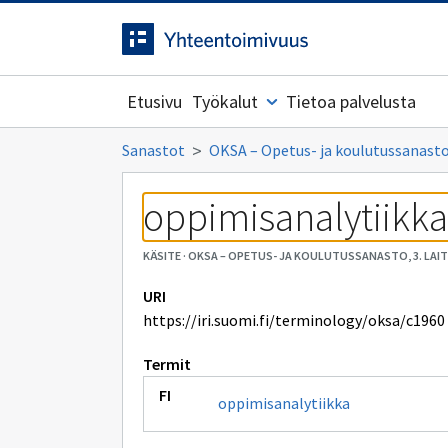
Siirrytty
Siirry suoraan sisältöön.
sivulle
Etusivu
Työkalut
Tietoa palvelusta
Sanastot
OKSA – Opetus- ja koulutussanasto,
oppimisanalytiikka
KÄSITE
·
OKSA – OPETUS- JA KOULUTUSSANASTO, 3. LAI
URI
https://iri.suomi.fi/terminology/oksa/c1960
Termit
oppimisanalytiikka