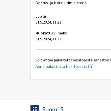
lisätiedot
Opetus- ja kulttuuriministeriö
Luotu
31.5.2024, 11.23
Muokattu viimeksi
31.5.2024, 11.33
Voit antaa palautetta käsitteestä sanaston 
Aloita
Anna palautetta käsitteestä
uuden
sähköpostin
kirjoitus
osoitteesee
oksa-
palaute@post